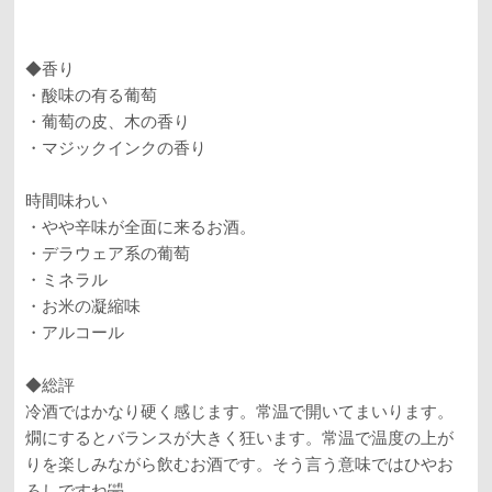
◆香り
・酸味の有る葡萄
・葡萄の皮、木の香り
・マジックインクの香り
時間味わい
・やや辛味が全面に来るお酒。
・デラウェア系の葡萄
・ミネラル
・お米の凝縮味
・アルコール
◆総評
冷酒ではかなり硬く感じます。常温で開いてまいります。
燗にするとバランスが大きく狂います。常温で温度の上が
りを楽しみながら飲むお酒です。そう言う意味ではひやお
ろしですね🤣