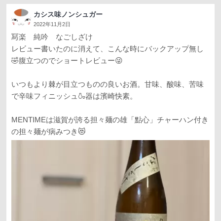
カシス味ノンシュガー
2022年11月2日
冩楽 純吟 なごしざけ
レビュー書いたのに消えて、こんな時にバックアップ無し
🤣腹立つのでショートレビュー😜
いつもより棘が目立つものの良いお酒。甘味、酸味、苦味
で辛味フィニッシュ🍶器は濱崎快素。
MENTIMEは滋賀が誇る担々麺の雄「點心」チャーハン付き
の担々麺が病みつき😻