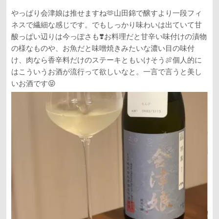
やっぱり会津娘は推せますね🫶山田錦で醸すより一段フィ
ネスで繊細な感じです。でもしっかり味わいは出ていて甘
酸っぱい辺りは今っぽさも❣️お料理だと甘辛い味付けの漬物
の様なものや、お魚だと味噌焼きみたいな濃い目の味付
け、肉なら香辛料だけのステーキともいけそう🍖個人的に
はこういうお酒が流行って欲しいなと。一言で言うと美し
いお酒です😝