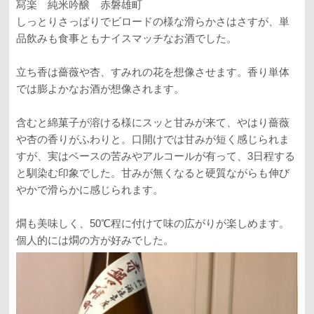
冩楽 純米吟醸 赤磐雄町
しっとりさっぱりでビロードの様な滑らかさはさすが、単
品飲みも食事ともナイスマッチなお酒でした。
立ち香は薔薇や杏、すみれの花を想像させます。香り単体
では膨よかなお酒が想像されます。
含むと綿菓子が溶ける様にスッと甘みが来て、やはり薔薇
や杏の香りがふわりと。口開けでは甘みが短く感じられま
すが、実はベースの苦みやアルコールが有って、3日程する
と馴染む印象でした。甘みが無くなると硬質ながらも伸び
やかで滑らかに感じられます。
燗も美味しく、50℃程に付けて味の広がりが楽しめます。
個人的には燗の方が好みでした。