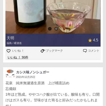
天明
4.5
福島 / 曙酒造
いいね ！
ブックマーク
コメント
いいね ！ 90件
カシス味ノンシュガー
2021年12月25日
花泉 純米無濾過生原酒 上げ桶直詰め
忘備録
1年ほど熟成。ややコハク酸が出ている。酸味も有り。口開
けはガスも有り。甘味がまだ有ると好みだったかもしれま
せん。