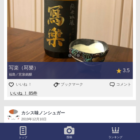
写楽（冩樂）
3.5
福島 / 宮泉銘醸
いいね ！
ブックマーク
コメント
いいね ！ 85件
カシス味ノンシュガー
2019年12月10日
穏 純米 熟成生
上立ち香はグレープフルーツと米。ややアルコール感。燗
ランキング
投稿
トップ