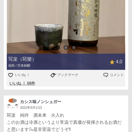
写楽（冩樂）
4.0
福島 / 宮泉銘醸
いいね ！
ブックマーク
コメント
いいね ！ 68件
カシス味ノンシュガー
2022年9月11日
冩楽 純吟 酒未来 火入れ
このお酒は冷酒というより常温で真価が発揮されるお酒だ
と思います🍶是非室温でどうぞ‼️