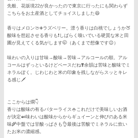
先般、花坂境22が良かったので東京に行ったにも関わらず
こちらをお土産酒としてチョイスしました😆
香りはメロン🍈➕ラズベリー。漂う香りは白桃でしょうか🍑
酸味を想起させる香りも❗️しばらく嗅いでいる硬質な米と田
圃が見えてくる気がします🤭（あくまで想像です😉）
味わいの入りは甘味→酸味→苦味→アルコールの順。アル
コールはずっといるけどベースだね❣️余韻は苦味と酸味でミ
ネラルぽく。じわじわと米の印象を残しながらスッとキレ
る感じ🗡️
ここからは燗👇
香りは酸味の有るバターライス🍚これだけで美味しいお酒
が決定🍛味わいは酸味からからギュイーンと伸びのある米
味🌾中盤では甘酸っぱさも👌最後は苦酸でミネラルに炊い
たお米の濃縮感。