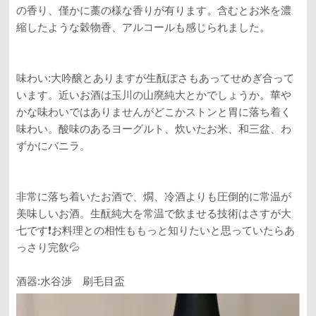
の香り、僅かに藁の様な香りが有ります。含むとお米を濃
縮したような穀物香、アルコールも感じられました。
味わい:大吟醸とありますが生酛ぽさもあってせめぎ合って
います。近いお酒は玉川の山廃純大とかでしょうか。華や
かな味わいではありませんがどこかストンと胃に落ち着く
味わい。酸味のあるヨーグルト、炊いたお米、和三盆、わ
ずかにバニラ。
非常に落ち着いたお酒で、燗、冷酒よりも圧倒的に常温が
美味しいお酒。生酛純大を常温で飲ませる技術はさすが大
七です❗️お料理との相性ももっと知りたいと思っていたらあ
っさり完飲💦
酒器:水谷渉 刷毛目盃