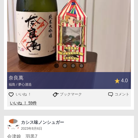
奈良萬
4.0
福島 / 夢心酒造
いいね ！
ブックマーク
コメント
いいね ！ 59件
カシス味ノンシュガー
2023年8月6日
会津娘 羽黒7