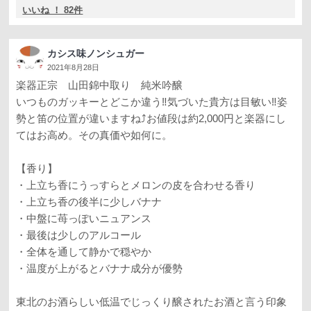
いいね ！ 82件
カシス味ノンシュガー
2021年8月28日
楽器正宗 山田錦中取り 純米吟醸
いつものガッキーとどこか違う‼️気づいた貴方は目敏い‼️姿
勢と笛の位置が違いますね⤴️お値段は約2,000円と楽器にし
てはお高め。その真価や如何に。
【香り】
・上立ち香にうっすらとメロンの皮を合わせる香り
・上立ち香の後半に少しバナナ
・中盤に苺っぽいニュアンス
・最後は少しのアルコール
・全体を通して静かで穏やか
・温度が上がるとバナナ成分が優勢
東北のお酒らしい低温でじっくり醸されたお酒と言う印象