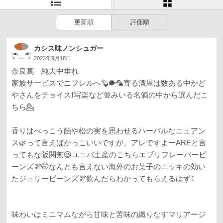
更新順
評価順
カシス味ノンシュガー
2023年9月18日
奈良萬 純大中垂れ
家族サービスでニフレルへ🦫🐡🦜寄る酒屋は数ある中かど
やさんをチョイス❗️写楽など並みいる名酒の中から選んだこ
ちら💁
香りはべっこう飴や松の実を思わせるハーバルなニュアン
ス🌿って言えばかっこいいですが、アレですよーAREと言
ってもな阪関無😆ユニバ土産のこちらエブリフレーバービ
ーンズ🫘🤭なんとも言えない海外のお菓子のニッキの効い
たジェリービーンズ🫘飲んだらわかってもらえるはず⤴️
味わいはミニマムながら甘味と苦味の織りなすマリアージ