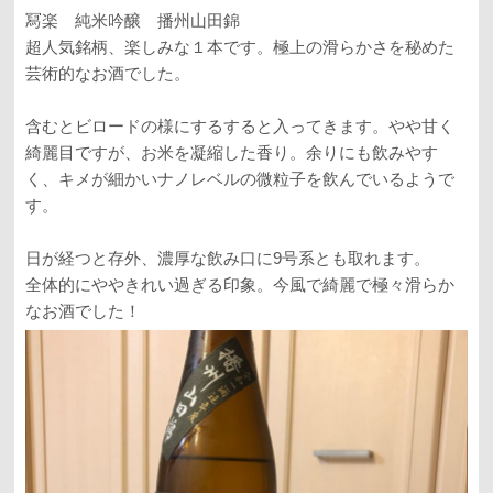
冩楽 純米吟醸 播州山田錦
超人気銘柄、楽しみな１本です。極上の滑らかさを秘めた
芸術的なお酒でした。
含むとビロードの様にするすると入ってきます。やや甘く
綺麗目ですが、お米を凝縮した香り。余りにも飲みやす
く、キメが細かいナノレベルの微粒子を飲んでいるようで
す。
日が経つと存外、濃厚な飲み口に9号系とも取れます。
全体的にややきれい過ぎる印象。今風で綺麗で極々滑らか
なお酒でした！