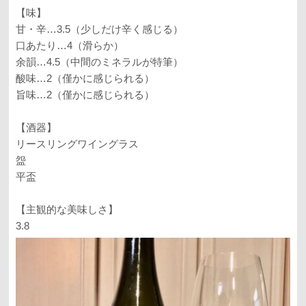
【味】
甘・辛…3.5（少しだけ辛く感じる）
口あたり…4（滑らか）
余韻…4.5（中間のミネラルが特筆）
酸味…2（僅かに感じられる）
旨味…2（僅かに感じられる）
【酒器】
リースリングワイングラス
盌
平盃
【主観的な美味しさ】
3.8