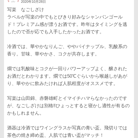
2020年10月28日
写楽 なごしざけ
ラベルが写楽の中でもとびきり好みなシャンパンゴール
ド！プレミアム感が漂うお酒です。昨年はタイミングを逃
したので否が応でも入手したかったお酒です。
冷酒では、華やかなりんご、ややパイナップル、乳酸系の
香り。甘味、華やかさ、コクが共存します。
燗では乳酸味とコクが一回りパワーアップよく、醸された
お酒だとわかります。燗では50℃ぐらいから喉越しがあが
り、華やかに飲みたければ人肌程度がオススメです。
写楽は山田錦、赤磐雄町とイマイチハマらなかったのです
が、なごしざけは別格‼︎ひょっとすると寝かし適性が有るの
かもしれません。
酒器は冷酒ではワイングラスか写真の青い盃。飛切りでは
茶色の焼き締め盃、人肌では青い盃がマッチ！