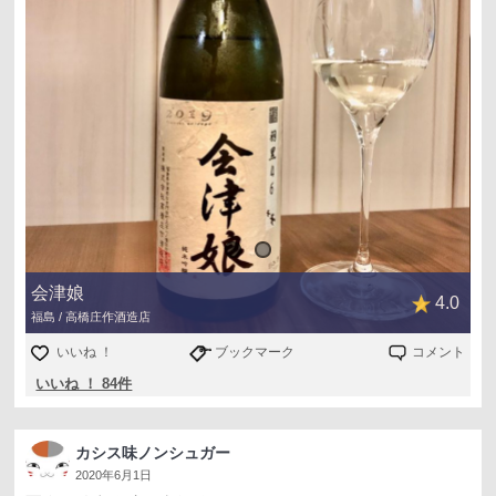
会津娘
4.0
福島 / 高橋庄作酒造店
いいね ！
ブックマーク
コメント
いいね ！ 84件
カシス味ノンシュガー
2020年6月1日