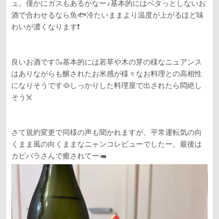
ュ。僅かにガスもあるかなー♪基本的にはベタっとしないお
酒で合わせるなら魚🐟冷たいままより温度が上がるほど味
わいが濃くなります❗️
良いお酒です🍶基本的には若草や木の芽の様なニュアンス
はありながらも醸されたお米感が様々なお料理との高相性
になりそうです🥘しっかりした料理屋で出されたら悶絶し
そう☠️
さて規約変更で同様の声も聞かれますが、平常運転気の向
くまま風の向くままなニャンコレビューでしたー。最後は
カピバラさんで癒されてー🦛