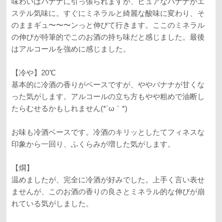
味わいはバナナに引っ張られますが、ピュアなバナナがエ
ステル気味に。すぐにミネラルと綺麗な酸味に変わり、そ
のままギュ〜〜〜ンっと伸びて行きます。ここのミネラル
の伸びが特筆的でこのお酒の持ち味だと感じました。最後
はアルコールを強めに感じました。
【冷や】20℃
基本的に冷酒の香りがベースですが、ややバナナが甘くな
った気がします。アルコールの立ち方もやや粗めで油断し
たらむせるかもしれません(*´ω｀*)
お味も冷酒ベースです。冷酒のキリッとしたてフィネスな
印象から一回り、ふくらみが増した気がします。
【燗】
温めましたが、完全に冷酒が好みでした。上手く言い表せ
ませんが、このお酒の香りの良さとミネラル的な伸びが崩
れている気がしました。