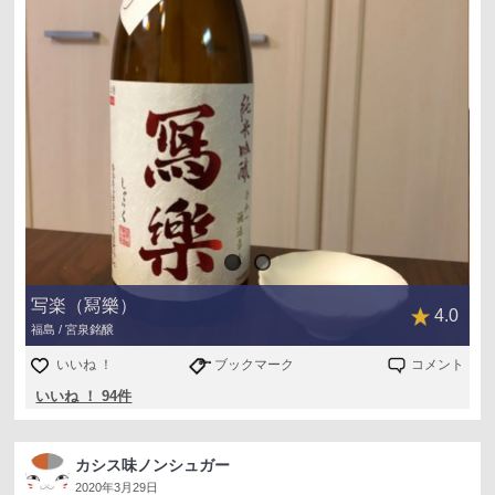
写楽（冩樂）
4.0
福島 / 宮泉銘醸
いいね ！
ブックマーク
コメント
いいね ！ 94件
カシス味ノンシュガー
2020年3月29日