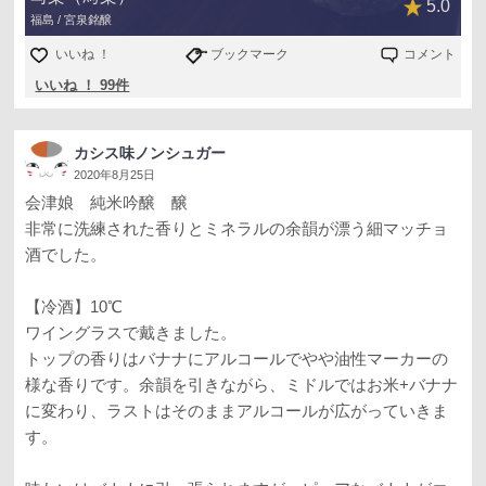
5.0
福島 / 宮泉銘醸
いいね ！
ブックマーク
コメント
いいね ！ 99件
カシス味ノンシュガー
2020年8月25日
会津娘 純米吟醸 醸
非常に洗練された香りとミネラルの余韻が漂う細マッチョ
酒でした。
【冷酒】10℃
ワイングラスで戴きました。
トップの香りはバナナにアルコールでやや油性マーカーの
様な香りです。余韻を引きながら、ミドルではお米+バナナ
に変わり、ラストはそのままアルコールが広がっていきま
す。