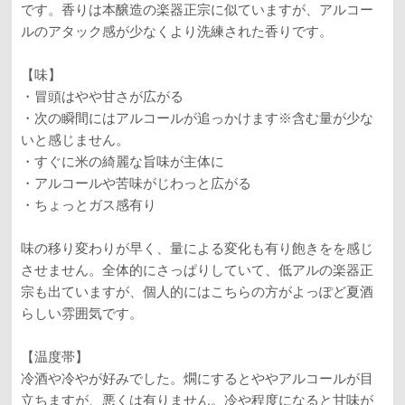
です。香りは本醸造の楽器正宗に似ていますが、アルコー
ルのアタック感が少なくより洗練された香りです。
【味】
・冒頭はやや甘さが広がる
・次の瞬間にはアルコールが追っかけます※含む量が少な
いと感じません。
・すぐに米の綺麗な旨味が主体に
・アルコールや苦味がじわっと広がる
・ちょっとガス感有り
味の移り変わりが早く、量による変化も有り飽きをを感じ
させません。全体的にさっぱりしていて、低アルの楽器正
宗も出ていますが、個人的にはこちらの方がよっぽど夏酒
らしい雰囲気です。
【温度帯】
冷酒や冷やが好みでした。燗にするとややアルコールが目
立ちますが、悪くは有りません。冷や程度になると甘味が