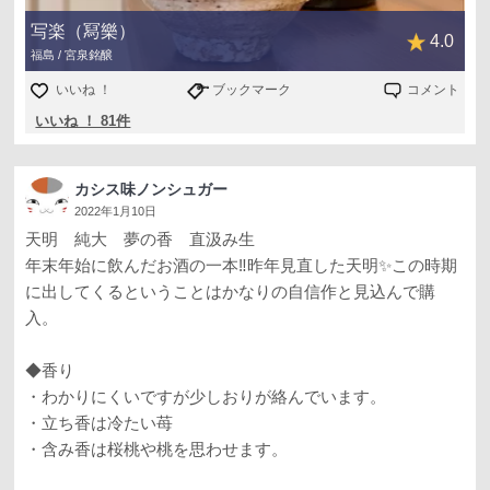
写楽（冩樂）
4.0
福島 / 宮泉銘醸
いいね ！
ブックマーク
コメント
いいね ！ 81件
カシス味ノンシュガー
2022年1月10日
天明 純大 夢の香 直汲み生
年末年始に飲んだお酒の一本‼️昨年見直した天明✨この時期
に出してくるということはかなりの自信作と見込んで購
入。
◆香り
・わかりにくいですが少しおりが絡んでいます。
・立ち香は冷たい苺
・含み香は桜桃や桃を思わせます。