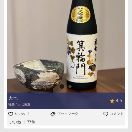
大七
4.5
福島 / 大七酒造
いいね ！
ブックマーク
コメント
いいね ！ 77件