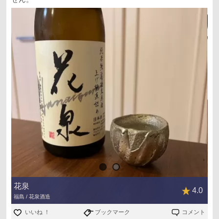
花泉
4.0
福島 / 花泉酒造
いいね ！
ブックマーク
コメント