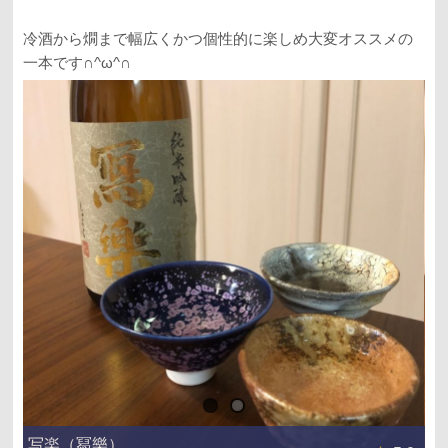
冷酒から燗まで幅広くかつ個性的に楽しめ大変オススメの
一本です∩^ω^∩
写楽（冩樂）