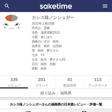
カシス味ノンシュガー
2022年上期10酒
丹沢山 霊峰
北島 滋賀渡船2012
七賢 春しぼり
原峰のいずみ 純米
浅茅生 純吟 山田錦
望 純吟 夢ささら
七水 Y2
七水 純大 夢ささら45
日日 純吟 生酛
渡船 純吟
335
201
41
113
レビュー
ブランド
都道府県
ブックマーク
絞り込み： 福島県
カシス味ノンシュガーさんの福島県の日本酒レビュー・評価一覧