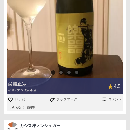
楽器正宗
4.5
福島 / 大木代吉本店
いいね ！
ブックマーク
コメント
いいね ！ 89件
カシス味ノンシュガー