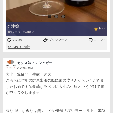
会津娘
5.0
福島 / 高橋庄作酒造店
いいね ！
ブックマーク
コメント
いいね ！ 70件
カシス味ノンシュガー
2023年2月5日
大七 箕輪門 生酛 純大
こちらは昨年の関東出張の際に縦の皮さんからいただきま
したお酒です🍶豪華なラベルに大七の生酛というだけで胸
がワクワクします✨
香り:派手な香りは無く、やや発酵の弱いヨーグルト、米糠