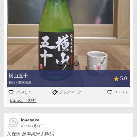
横山五十
5.0
長崎 / 重家酒造
いいね ！
ブックマーク
コメント
いいね ！ 22件
lovesake
2025年7月14日
久保田 萬寿純米大吟醸