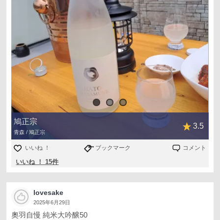
鳩正宗
3.5
青森 / 鳩正宗
いいね ！
ブックマーク
コメント
いいね ！ 15件
lovesake
2025年6月29日
奧羽自慢 純米大吟醸50