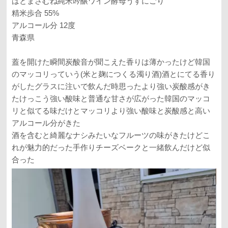
はとまさむね純米吟醸ワイン酵母うすにごり
精米歩合 55%
アルコール分 12度
青森県
蓋を開けた瞬間炭酸音が聞こえた香りは薄かったけど韓国
のマッコリっていう(米と麹につくる濁り酒)酒とにてる香り
がしたグラスに注いで飲んだ時思ったより強い炭酸感がき
たけっこう強い酸味と普通な甘さが広がった韓国のマッコ
リと似てる味だけとマッコリより強い酸味と炭酸感と高い
アルコール分がきた
酒を含むと綺麗なナシみたいなフルーツの味がきたけどこ
れが魅力的だった手作りチーズベークと一緒飲んだけど似
合った