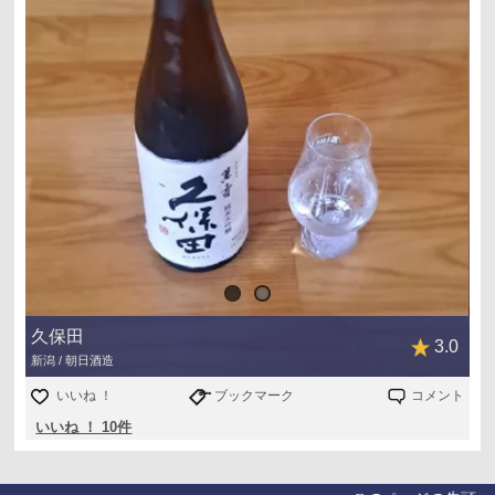
久保田
3.0
新潟 / 朝日酒造
いいね ！
ブックマーク
コメント
いいね ！ 10件