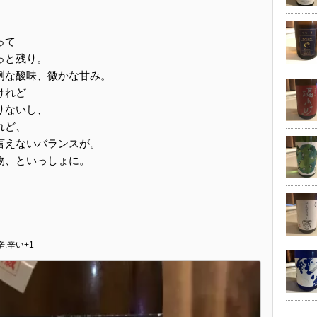
って
っと残り。
冽な酸味、微かな甘み。
けれど
りないし、
れど、
言えないバランスが。
物、といっしょに。
辛:辛い+1