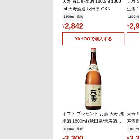
天寿 旨口純米酒 1800ml 1800
天寿 S
ml 天寿酒造 秋田県 OKN
生酒 1
田県 
1800ml
純米
1800ml
米酒 
2,842
2,
¥
¥
YAHOOで購入する
ギフト プレゼント お酒 天寿 純
天寿 純
米酒 1800ml (秋田県/天寿酒造/
寿酒造
日本酒)
1800ml
純米
1800ml
3,300
3,
¥
¥