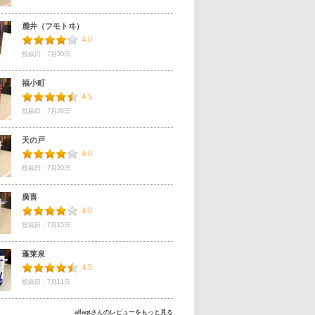
麓井（フモトヰ）
4.0
投稿日：7月30日
福小町
4.5
投稿日：7月26日
天の戸
4.0
投稿日：7月20日
廣喜
4.0
投稿日：7月15日
蓬莱泉
4.5
投稿日：7月11日
alfagtさんのレビューをもっと見る