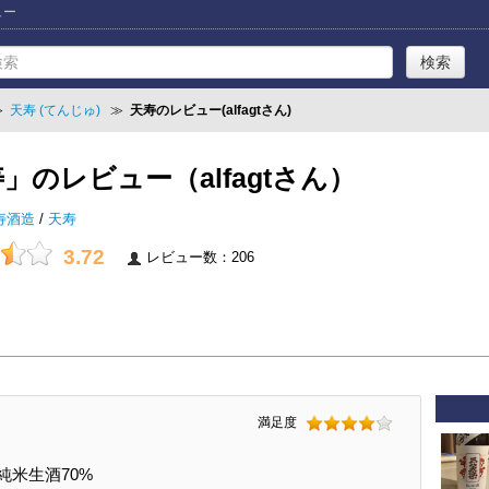
ュー
≫
天寿 (てんじゅ)
≫
天寿のレビュー(alfagtさん)
」のレビュー（alfagtさん）
寿酒造
/
天寿
3.72
レビュー数：206
満足度
口純米生酒70%