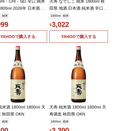
HI・CHI・SEI 辛口 純米
天寿 なでしこ 純米 1800ml 秋
800ml 2026年 日本酒 秋
田県 地酒 日本酒 純米酒 辛口
天寿酒造 てんじゅ 七星 純
てんじゅ 天寿酒造 ギフト プレ
純米
1800ml
純米
夏 生酒 ギフト プレゼント
ゼント
999
3,022
¥
YAHOOで購入する
YAHOOで購入する
米酒 1800ml 1800ml 天
天寿 純米酒 1800ml 1800ml 天
 秋田県 OKN
寿酒造 秋田県 OKN
純米
1800ml
純米
300
3,300
¥