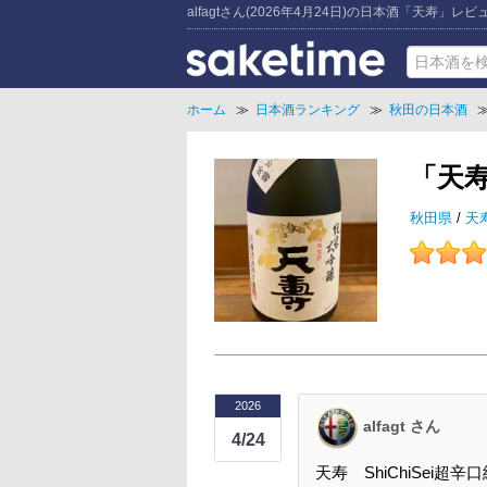
alfagtさん(2026年4月24日)の日本酒「天寿」レビ
ホーム
≫
日本酒ランキング
≫
秋田の日本酒
「天寿
秋田県
/
天
2026
alfagt さん
4/24
天寿 ShiChiSei超辛