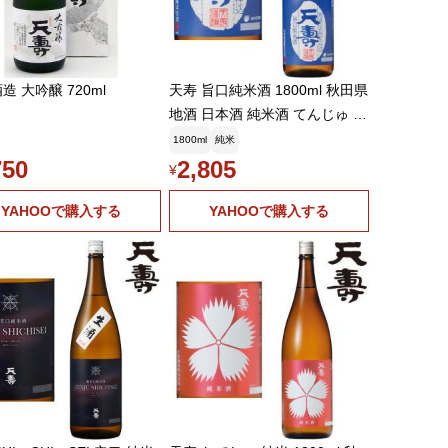
造 大吟醸 720ml
天寿 旨口純米酒 1800ml 秋田県
地酒 日本酒 純米酒 てんじゅ 天
寿酒造 ギフト プレゼント
1800ml
純米
750
2,805
¥
YAHOOで購入する
YAHOOで購入する