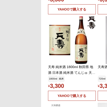
YAHOOで購入する
天寿 純米酒 1800ml 秋田県 地
天寿酒
酒 日本酒 純米酒 てんじゅ 天寿
酒造 ギフト プレゼント
1800ml
純米
720ml
3,300
3,
¥
¥
YAHOOで購入する