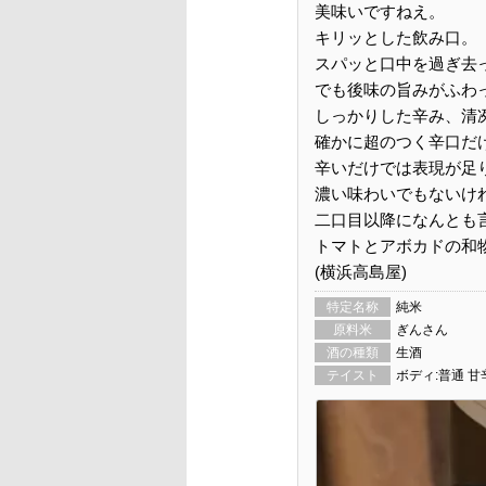
美味いですねえ。
キリッとした飲み口。
スパッと口中を過ぎ去
でも後味の旨みがふわ
しっかりした辛み、清
確かに超のつく辛口だ
辛いだけでは表現が足
濃い味わいでもないけ
二口目以降になんとも
トマトとアボカドの和
(横浜高島屋)
特定名称
純米
原料米
ぎんさん
酒の種類
生酒
テイスト
ボディ:普通 甘