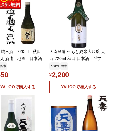
純米酒 720ml 秋田
天寿酒造 生もと純米大吟醸 天
天寿酒造 地酒 日本酒
寿 720ml 秋田 日本酒 ギフト
 「よりどり6本以上で送
プレゼント(4920185001646)
純米
720ml
純米
料」
650
2,200
¥
YAHOOで購入する
YAHOOで購入する