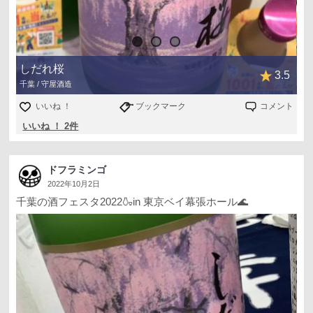
しだれ桜
3.5
千葉 / 守屋酒造
いいね ！
ブックマーク
コメント
いいね ！ 2件
ドフラミンゴ
2022年10月2日
千葉の酒フェスタ2022🍶in 東京ベイ幕張ホール🌊