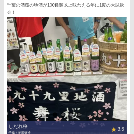
千葉の酒蔵の地酒が100種類以上味わえる年に1度の大試飲
会！
しだれ桜
3.6
千葉 / 守屋酒造