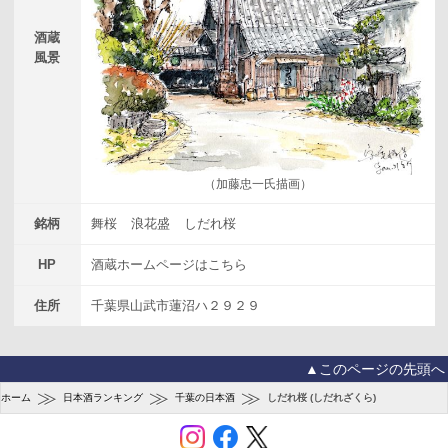
酒蔵
風景
（加藤忠一氏描画）
銘柄
舞桜
浪花盛
しだれ桜
HP
酒蔵ホームページはこちら
住所
千葉県山武市蓮沼ハ２９２９
▲このページの先頭へ
≫
≫
≫
ホーム
日本酒ランキング
千葉の日本酒
しだれ桜 (しだれざくら)