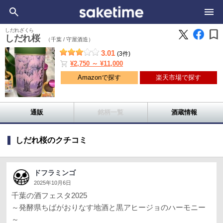
bookmark
しだれざくら
しだれ桜
（千葉 /
守屋酒造）
3.01
(3件)
shopping_cart
¥2,750 ～ ¥11,000
Amazonで探す
楽天市場で探す
通販
銘柄一覧
酒蔵情報
しだれ桜のクチコミ
ドフラミンゴ
2025年10月6日
千葉の酒フェスタ2025
～発酵県ちばがおりなす地酒と黒アヒージョのハーモニー
～