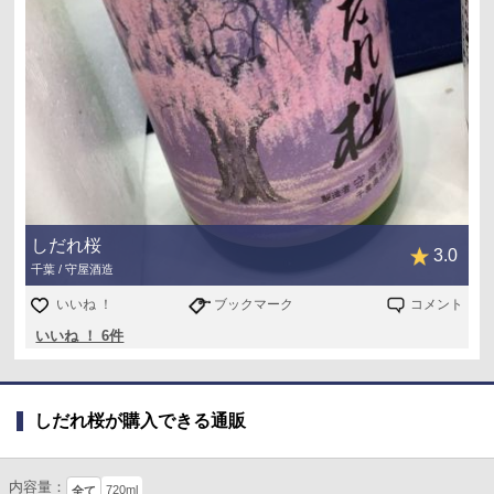
しだれ桜
3.0
千葉 / 守屋酒造
いいね ！
ブックマーク
コメント
いいね ！ 6件
しだれ桜が購入できる通販
内容量：
720ml
全て