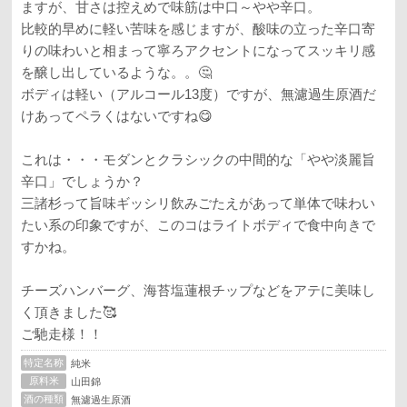
ますが、甘さは控えめで味筋は中口～やや辛口。
比較的早めに軽い苦味を感じますが、酸味の立った辛口寄
りの味わいと相まって寧ろアクセントになってスッキリ感
を醸し出しているような。。🤔
ボディは軽い（アルコール13度）ですが、無濾過生原酒だ
けあってペラくはないですね😋
これは・・・モダンとクラシックの中間的な「やや淡麗旨
辛口」でしょうか？
三諸杉って旨味ギッシリ飲みごたえがあって単体で味わい
たい系の印象ですが、このコはライトボディで食中向きで
すかね。
チーズハンバーグ、海苔塩蓮根チップなどをアテに美味し
く頂きました🥰
ご馳走様！！
特定名称
純米
原料米
山田錦
酒の種類
無濾過生原酒