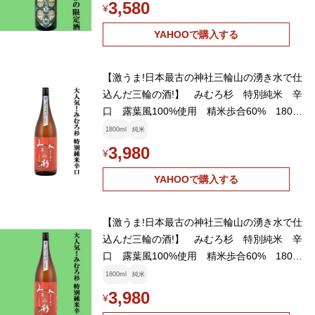
3,580
¥
YAHOOで購入する
【激うま!日本最古の神社三輪山の湧き水で仕
込んだ三輪の酒!】 みむろ杉 特別純米 辛
口 露葉風100%使用 精米歩合60% 1800
ml(クール便推奨)(k)
1800ml
純米
3,980
¥
YAHOOで購入する
【激うま!日本最古の神社三輪山の湧き水で仕
込んだ三輪の酒!】 みむろ杉 特別純米 辛
口 露葉風100%使用 精米歩合60% 1800
ml(クール便推奨)(k)
1800ml
純米
3,980
¥