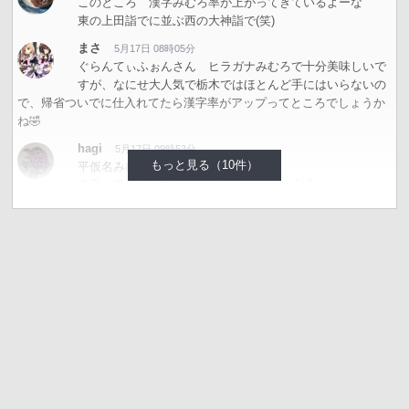
このところ 漢字みむろ率が上がってきているよーな
東の上田詣でに並ぶ西の大神詣で(笑)
まさ
5月17日 08時05分
ぐらんてぃふぉんさん ヒラガナみむろで十分美味しいで
すが、なにせ大人気で栃木ではほとんど手にはいらないの
で、帰省ついでに仕入れてたら漢字率がアップってところでしょうか
ね🤣
hagi
5月17日 09時53分
もっと見る（10件）
平仮名みむろ杉の夏純に近いのかな？
漢字と平仮名、飲み比べしてみたいわ〜(ﾟ∀ﾟ)