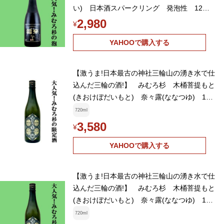
い) 日本酒スパークリング 発泡性 12
度 360ml(クール便推奨)(K)
2,980
¥
YAHOOで購入する
【激うま!日本最古の神社三輪山の湧き水で仕
込んだ三輪の酒!】 みむろ杉 木桶菩提もと
(きおけぼだいもと) 奈々露(ななつゆ) 13
度 720ml(クール便推奨)(K)
720ml
3,580
¥
YAHOOで購入する
【激うま!日本最古の神社三輪山の湧き水で仕
込んだ三輪の酒!】 みむろ杉 木桶菩提もと
(きおけぼだいもと) 奈々露(ななつゆ) 13
度 720ml(クール便推奨)(K)
720ml