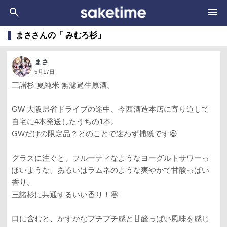
まささんの「 みむろ杉」
まさ
5月17日
三諸杉 夏純米 無濾過生原酒。
GW 大阪帰省ドライブの途中、今西酒造本店に寄り道して
自宅に4本発送したうちの1本。
GWだけの限定品？とのことで迷わず捕獲です😆
グラスに注ぐと、フルーティなようなヨーグルトサワーっ
ぽいような、あるいはラムネのような爽やかで甘酸っぱい
香り。
三諸杉に共通するいい香り！🤩
口に含むと、かすかなプチプチ感と甘酸っぱい風味を感じ