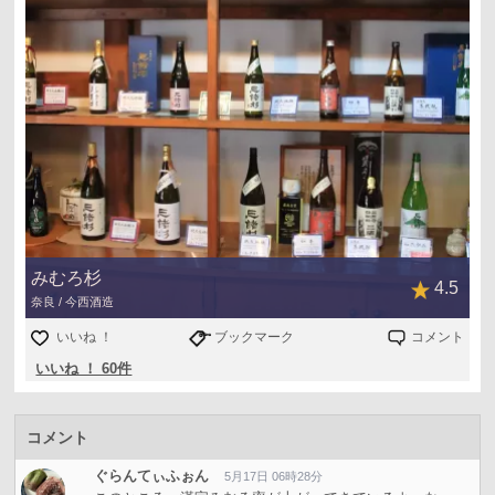
みむろ杉
4.5
奈良 / 今西酒造
いいね ！
ブックマーク
コメント
いいね ！ 60件
コメント
ぐらんてぃふぉん
5月17日 06時28分