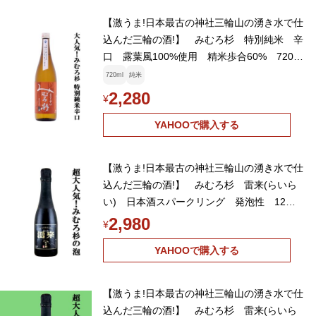
【激うま!日本最古の神社三輪山の湧き水で仕
込んだ三輪の酒!】 みむろ杉 特別純米 辛
口 露葉風100%使用 精米歩合60% 720ml
(クール便推奨)(k)
720ml
純米
2,280
¥
YAHOOで購入する
【激うま!日本最古の神社三輪山の湧き水で仕
込んだ三輪の酒!】 みむろ杉 雷来(らいら
い) 日本酒スパークリング 発泡性 12
度 360ml(クール便推奨)(K)
2,980
¥
YAHOOで購入する
【激うま!日本最古の神社三輪山の湧き水で仕
込んだ三輪の酒!】 みむろ杉 雷来(らいら