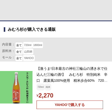
みむろ杉が購入できる通販
内容量：
720ml
1800ml
全て
原料米：
山田錦
全て
モール：
YAHOO
全て
【激うま!日本最古の神社三輪山の湧き水で仕
込んだ三輪の酒!】 みむろ杉 特別純米 辛
口 露葉風100%使用 精米歩合60% 720ml
(クール便推奨)(k)
720ml
純米
2,270
¥
YAHOOで購入する