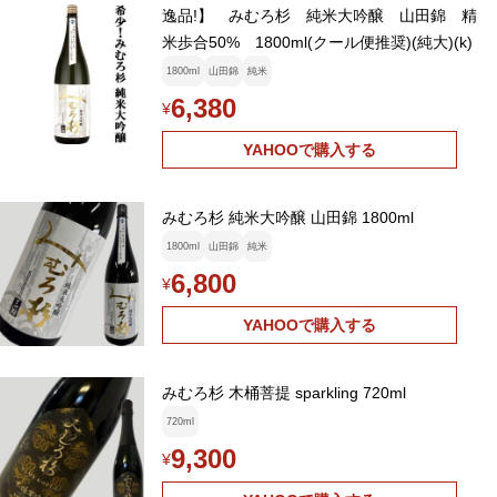
逸品!】 みむろ杉 純米大吟醸 山田錦 精
米歩合50% 1800ml(クール便推奨)(純大)(k)
1800ml
山田錦
純米
6,380
¥
YAHOOで購入する
みむろ杉 純米大吟醸 山田錦 1800ml
1800ml
山田錦
純米
6,800
¥
YAHOOで購入する
みむろ杉 木桶菩提 sparkling 720ml
720ml
9,300
¥