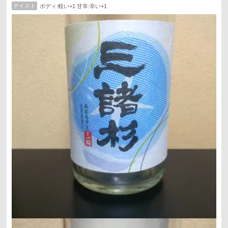
テイスト
ボディ:軽い+1 甘辛:辛い+1