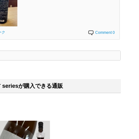
ーク
Comment 0
く
T seriesが購入できる通販