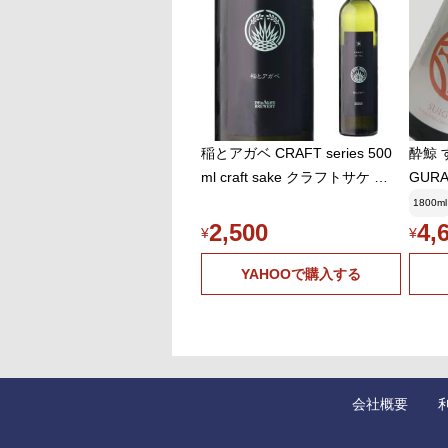
稲とアガベ CRAFT series 500
酔鯨 
ml craft sake クラフトサケ 秋
GURA 
田県 男鹿市 [クール配送] 虎S
1800ml
2,500
4,
¥
¥
YAHOOで購入する
会社概要