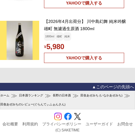
YAHOOで購入する
【2026年4月出荷分】 川中島幻舞 純米吟醸
雄町 無濾過生原酒 1800ml
1800ml
雄町
純米
5,980
¥
YAHOOで購入する
▲このページの先頭へ
≫
≫
≫
≫
ホーム
日本酒ランキング
長野の日本酒
田舎あぜみち (いなかあぜみち)
田舎あぜみちのレビュー(ぐらんてぃふぉんさん)
会社概要
利用規約
プライバシーポリシー
ユーザーガイド
お問合せ
(C) SAKETIME