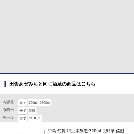
田舎あぜみちと同じ酒蔵の商品はこちら
内容量：
720ml
1800ml
全て
原料米：
雄町
全て
モール：
YAHOO
全て
川中島 幻舞 特別本醸造 720ml 長野県 信越