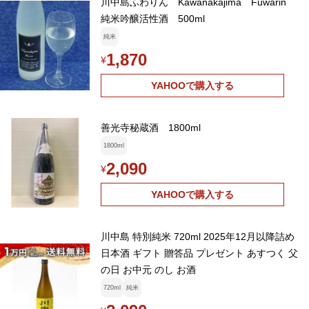
川中島ふわりん Kawanakajima Fuwarin
純米吟醸活性酒 500ml
純米
1,870
¥
YAHOOで購入する
善光寺秘蔵酒 1800ml
1800ml
2,090
¥
YAHOOで購入する
川中島 特別純米 720ml 2025年12月以降詰め
日本酒 ギフト 贈答品 プレゼント あすつく 父
の日 お中元 のし お酒
720ml
純米