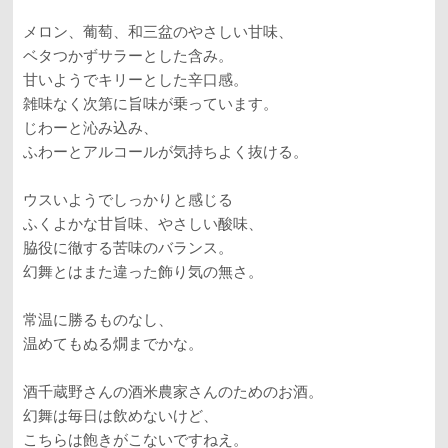
メロン、葡萄、和三盆のやさしい甘味、
ベタつかずサラーとした含み。
甘いようでキリーとした辛口感。
雑味なく次第に旨味が乗っています。
じわーと沁み込み、
ふわーとアルコールが気持ちよく抜ける。
ウスいようでしっかりと感じる
ふくよかな甘旨味、やさしい酸味、
脇役に徹する苦味のバランス。
幻舞とはまた違った飾り気の無さ。
常温に勝るものなし、
温めてもぬる燗までかな。
酒千蔵野さんの酒米農家さんのためのお酒。
幻舞は毎日は飲めないけど、
こちらは飽きがこないですねえ。