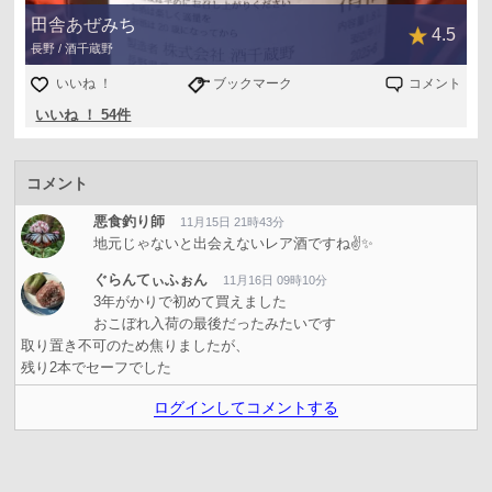
田舎あぜみち
4.5
長野 / 酒千蔵野
いいね ！
ブックマーク
コメント
いいね ！ 54件
コメント
悪食釣り師
11月15日 21時43分
地元じゃないと出会えないレア酒ですね✌✨
ぐらんてぃふぉん
11月16日 09時10分
3年がかりで初めて買えました
おこぼれ入荷の最後だったみたいです
取り置き不可のため焦りましたが、
残り2本でセーフでした
ログインしてコメントする