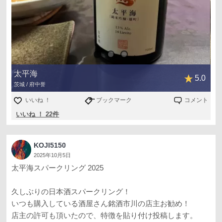
太平海
5.0
茨城 / 府中誉
いいね ！
ブックマーク
コメント
いいね ！ 22件
KOJI5150
2025年10月5日
太平海スパークリング 2025
久しぶりの日本酒スパークリング！
いつも購入している酒屋さん銘酒市川の店主お勧め！
店主の許可も頂いたので、特徴を貼り付け投稿します。