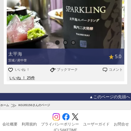
太平海
5.0
茨城 / 府中誉
いいね ！
ブックマーク
コメント
いいね ！ 25件
▲このページの先頭へ
≫
ホーム
KOJI5150さんのページ
会社概要
利用規約
プライバシーポリシー
ユーザーガイド
お問合せ
(C) SAKETIME