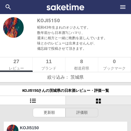
KOJI5150
昭和43年生まれのオジさんです。
数年前から日本酒?にハマり、
週末に相方と一緒に晩酌を楽しんでいます。
味とかのレビューは出来ませんんが、
備忘録で投稿させて頂きます。
27
11
8
0
レビュー
ブランド
都道府県
ブックマーク
絞り込み： 茨城県
KOJI5150さんの茨城県の日本酒レビュー・評価一覧
更新順
評価順
KOJI5150