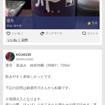
渡舟
5.0
茨城 / 府中誉
いいね ！
ブックマーク
コメント
いいね ！ 22件
KOJI5150
2025年12月9日
渡舟 直汲み 純米吟醸（R6BY）720ml
飲みやすく美味しかったです。
下記の説明は銘酒市川さんから転載です。
※壜燗火入となります。
搾りの際、ほとばしり出てきたお酒をその場で詰める「直