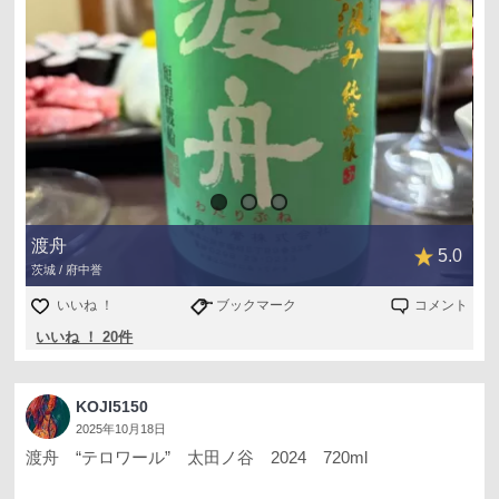
渡舟
5.0
茨城 / 府中誉
いいね ！
ブックマーク
コメント
いいね ！ 20件
KOJI5150
2025年10月18日
渡舟 “テロワール” 太田ノ谷 2024 720ml