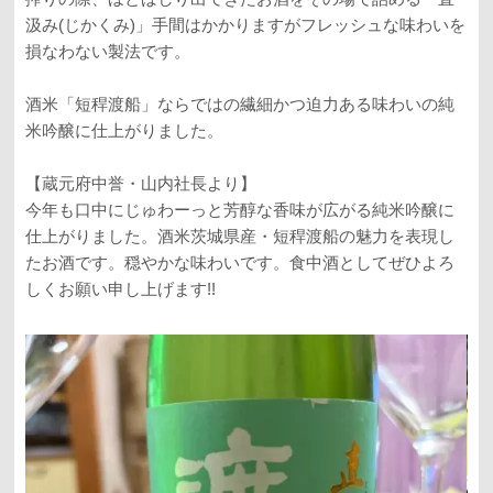
汲み(じかくみ)」手間はかかりますがフレッシュな味わいを
損なわない製法です。
酒米「短稈渡船」ならではの繊細かつ迫力ある味わいの純
米吟醸に仕上がりました。
【蔵元府中誉・山内社長より】
今年も口中にじゅわーっと芳醇な香味が広がる純米吟醸に
仕上がりました。酒米茨城県産・短稈渡船の魅力を表現し
たお酒です。穏やかな味わいです。食中酒としてぜひよろ
しくお願い申し上げます!!