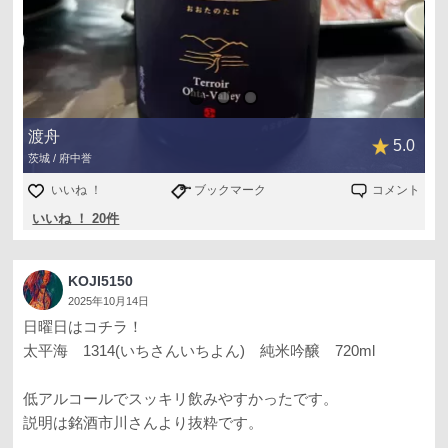
渡舟
5.0
茨城 / 府中誉
いいね ！
ブックマーク
コメント
いいね ！ 20件
KOJI5150
2025年10月14日
日曜日はコチラ！
太平海 1314(いちさんいちよん) 純米吟醸 720ml
低アルコールでスッキリ飲みやすかったです。
説明は銘酒市川さんより抜粋です。