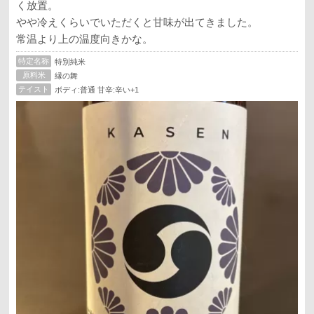
く放置。
やや冷えくらいでいただくと甘味が出てきました。
常温より上の温度向きかな。
特定名称
特別純米
原料米
縁の舞
テイスト
ボディ:普通 甘辛:辛い+1