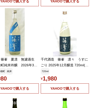
YAHOOで購入する
YAHOOで購入する
 篠峯 夏凛 無濾過生
千代酒造 篠峯 凛々 うすに
町純米吟醸 2026年3月
ごり 2025年12月醸造 720ml(要
720ml(要冷蔵品です。ク
冷蔵品です。クール便を選択し
雄町
純米
720ml
便を選択してください)
てください)
980
1,980
¥
YAHOOで購入する
YAHOOで購入する