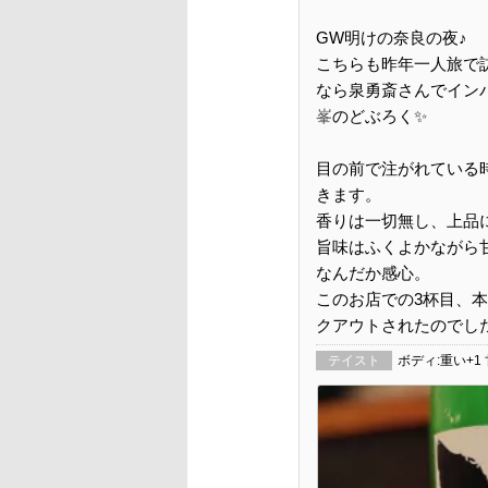
GW明けの奈良の夜♪
こちらも昨年一人旅で訪
なら泉勇斎さんでイン
峯
のどぶろく✨️
目の前で注がれている
きます。
香りは一切無し、上品
旨味はふくよかながら
なんだか感心。
このお店での3杯目、本
クアウトされたのでした
テイスト
ボディ:重い+1 