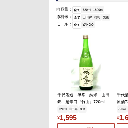
つとにごりが人気
内容量：
720ml
1800ml
全て
Kaorinrin
2026年5月1
原料米：
山田錦
雄町
愛山
全て
くろーばーさん♪
モール：
YAHOO
全て
このどぶろくはス
を実感しました😊
ログインしてコメントを書
千代酒造 篠峯 純米 山田
千代
錦 超辛口『竹山』720ml
原酒7
冷蔵
720ml
山田錦
純米
720ml
てくだ
1,595
1,
¥
¥