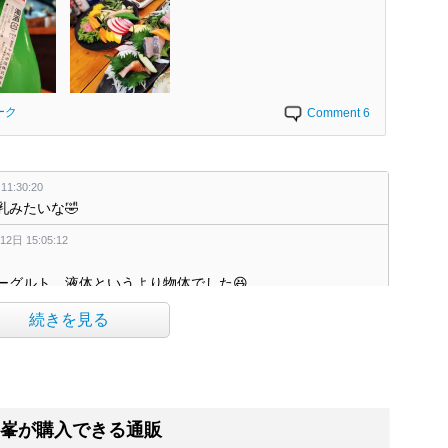
ーク
Comment 6
1:30:20
乳みたいな🤣
2日 15:05:12
ーグルト、液体というより物体でした😆
2日 16:31:18
続きを見る
ます😆
6:12:03
くヨーグルトなんですね(笑)
月14日 21:03:01
峯が購入できる通販
るんですね。米の発酵ですからね、、スーパーフードのひと