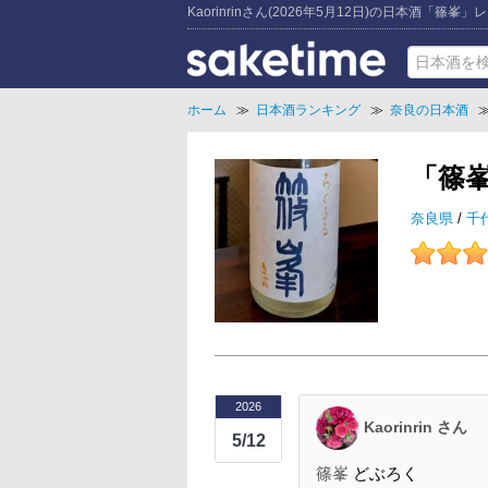
Kaorinrinさん(2026年5月12日)の日本酒「篠峯」
ホーム
≫
日本酒ランキング
≫
奈良の日本酒
「篠峯
奈良県
/
千
2026
Kaorinrin さん
5/12
篠峯
どぶろく