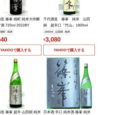
造 篠峯 雄町 純米大吟醸
千代酒造 篠峯 純米 山田
 720ml 2022BY
錦 超辛口『竹山』1800ml
雄町
純米
1800ml
山田錦
純米
640
3,080
¥
YAHOOで購入する
YAHOOで購入する
造 篠峯 超辛 山田錦 純米
日本酒 辛口 純米酒 篠峯 純米