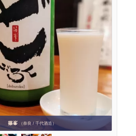
篠峯
（奈良 / 千代酒造）