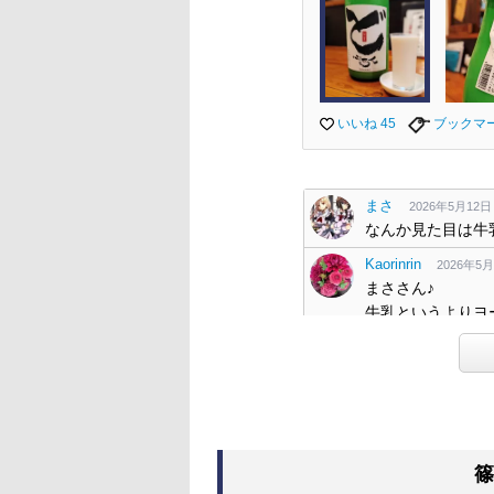
いいね 45
ブックマ
まさ
2026年5月12日 1
なんか見た目は牛
Kaorinrin
2026年5月1
まささん♪
牛乳というよりヨ
Kaorinrin
2026年5月1
物体→固体に訂正し
まさ
2026年5月13日 0
固体・・・まさし
くろーばー
2026年5
篠
篠峯にこんなんあ