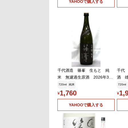
YAHOOで購入する
千代酒造 篠峯 生もと 純
千代
米 無濾過生原酒 2026年3月
酒 雄
醸造 720ml(要冷蔵品です。ク
醸造 
720ml
純米
720ml
ール便を選択してください)
ール
1,760
1,
¥
¥
YAHOOで購入する