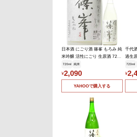
日本酒 にごり酒 篠峯 もろみ 純
千代酒
米吟醸 活性にごり 生原酒 720
過生原酒
ml 2025BY (千代酒造/奈良) ※
造 7
720ml
純米
720ml
クール便
ル便
2,090
2,
¥
¥
YAHOOで購入する