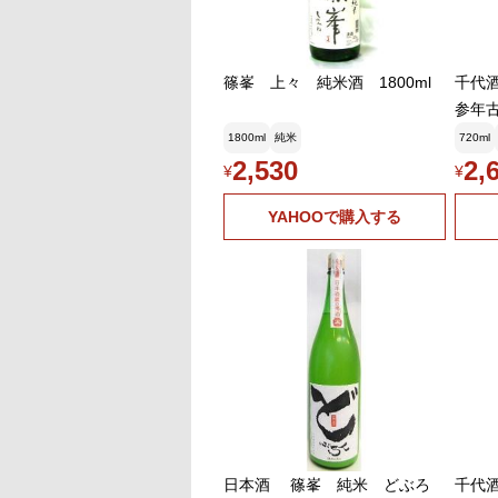
篠峯 上々 純米酒 1800ml
千代酒
参年古酒
1800ml
純米
720ml
2,530
2,
¥
¥
YAHOOで購入する
日本酒 篠峯 純米 どぶろ
千代酒