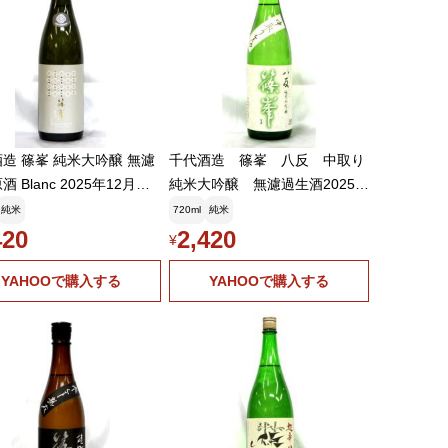
造 篠峯 純米大吟醸 無濾
千代酒造 篠峯 八反 中取り
 Blanc 2025年12月醸
純米大吟醸 無濾過生酒2025年
20ml(要冷蔵品です。クー
12月醸造720ml(要冷蔵品です。
純米
720ml
純米
を選択してください)
クール便を選択してください)
420
2,420
¥
YAHOOで購入する
YAHOOで購入する