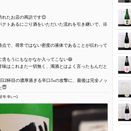
れたお店の再訪です😊
パクトあるにごり酒をいただいた流れを引き継いで、
篠
時点で、尋常ではない密度の液体であることが伝わって
に含もうにもなかなか入ってこない😆
甘味はこれまた一切無く、濁酒とはよく言ったもんだと
日2杯目の濃厚過ぎる辛口🍶の攻撃に、最後は完全ノッ
😇
甘辛:辛い+1