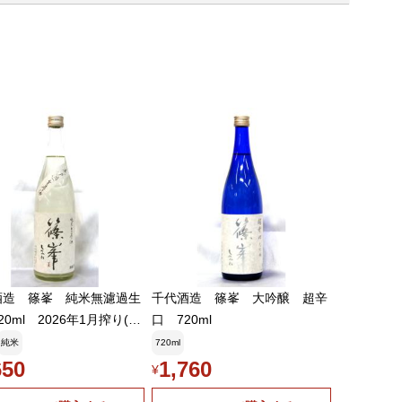
爆発を妄想してたりします。
5日 03:27:54
プーンですくいたくなるような形態で、改めてお酒の奥深さ
く
酒造 篠峯 純米無濾過生
千代酒造 篠峯 大吟醸 超辛
20ml 2026年1月搾り(要
口 720ml
品です。クール便を選択し
純米
720ml
さい)
650
1,760
¥