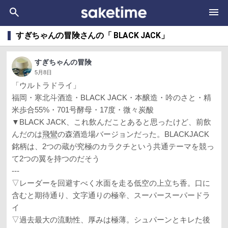
すぎちゃんの冒険さんの「 BLACK JACK」
すぎちゃんの冒険
5月8日
「ウルトラドライ」
福岡・寒北斗酒造・BLACK JACK・本醸造・吟のさと・精
米歩合55%・701号酵母・17度・微々炭酸
▼BLACK JACK、これ飲んだことあると思ったけど、前飲
んだのは
飛鸞
の森酒造場バージョンだった。BLACKJACK
銘柄は、2つの蔵が究極のカラクチという共通テーマを競っ
て2つの翼を持つのだそう
---
▽レーダーを回避すべく水面を走る低空の上立ち香。口に
含むと期待通り、文字通りの極辛、スーパースーパードラ
イ
▽過去最大の流動性、厚みは極薄。シュパーンとキレた後