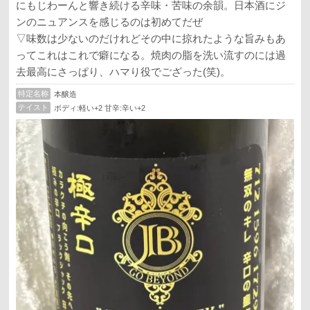
にもじわーんと響き続ける辛味・苦味の余韻。日本酒にジ
ンのニュアンスを感じるのは初めてだぜ
▽味数は少ないのだけれどその中に掠れたような旨みもあ
ってこれはこれで癖になる。焼肉の脂を洗い流すのには過
去最高にさっぱり、ハマり役でござった(笑)。
特定名称
本醸造
テイスト
ボディ:軽い+2 甘辛:辛い+2