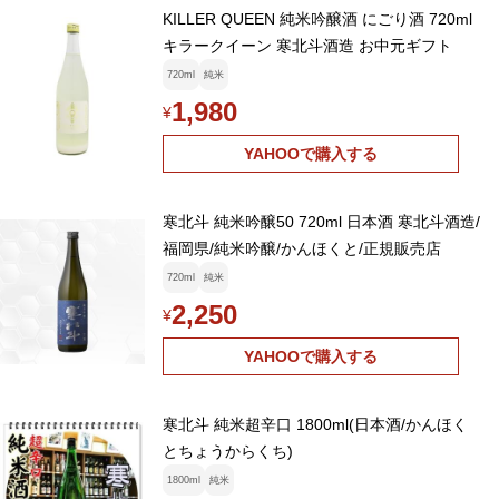
KILLER QUEEN 純米吟醸酒 にごり酒 720ml
キラークイーン 寒北斗酒造 お中元ギフト
720ml
純米
1,980
¥
YAHOOで購入する
寒北斗 純米吟醸50 720ml 日本酒 寒北斗酒造/
福岡県/純米吟醸/かんほくと/正規販売店
720ml
純米
2,250
¥
YAHOOで購入する
寒北斗 純米超辛口 1800ml(日本酒/かんほく
とちょうからくち)
1800ml
純米