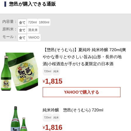
惣邑が購入できる通販
内容量：
720ml
1800ml
全て
原料米：
酒未来
全て
モール：
YAHOO
全て
【惣邑(そうむら)】夏純吟 純米吟醸 720ml|爽
やかな香りとやさしい旨み|山形・長井の地
酒|小桜酒造が手がける夏限定の日本酒
720ml
純米
1,815
¥
YAHOOで購入する
純米吟醸 惣邑(そうむら) 720ml
720ml
純米
1,816
¥