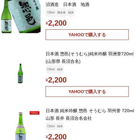
沼酒造 日本酒 地酒
720ml
酒未来
純米
2,200
¥
YAHOOで購入する
日本酒 惣邑(そうむら)純米吟醸 羽洲誉720ml
(山形県 長沼合名)
720ml
純米
2,200
¥
YAHOOで購入する
日本酒 純米吟醸 惣邑 そうむら 羽州誉 720ml
山形 長井 長沼合名会社
720ml
純米
2,200
¥