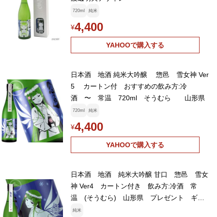
720ml
純米
4,400
¥
YAHOOで購入する
日本酒 地酒 純米大吟醸 惣邑 雪女神 Ver
5 カートン付 おすすめの飲み方:冷
酒 〜 常温 720ml そうむら 山形県
720ml
純米
4,400
¥
YAHOOで購入する
日本酒 地酒 純米大吟醸 甘口 惣邑 雪女
神 Ver4 カートン付き 飲み方:冷酒 常
温 (そうむら) 山形県 プレゼント ギフ
ト お中元 お歳暮 贈答品
純米