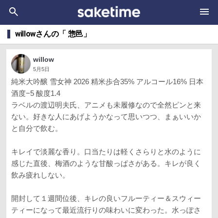
willowさんの「 惣邑」
willow
5月5日
純米大吟醸 雪女神 2026 精米歩合35% アルコール16% 日本
酒度−5 酸度1.4
ラベルの渡辺明夫氏、アニメも未履修なので全然ピンと来
ない。好きな人にあげようかなって思いつつ、まぁいいか
と自分で飲む。
キレイで淡麗な香り。口当たりは軽くさらりと水のように
感じた直後、梅酒のような甘酸っぱさがある。キレが良く
飲み疲れしない。
開封して１週間位後、キレの良いフルーティー＆スウィー
ティーになって最近流行りの味わいに変わった。水っぽさ