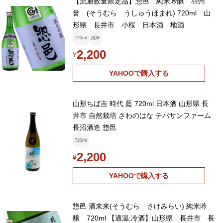
【流通数量限定品】惣邑 純米吟醸 羽州
誉 (そうむら うしゅうほまれ) 720ml 山
形県 長井市 小桜 日本酒 地酒
720ml
純米
2,200
¥
YAHOOで購入する
山形ちば吉 時代 藍 720ml 日本酒 山形県 長
井市 自然栽培 さわのはな チバサンファーム
長沼酒造 惣邑
720ml
2,200
¥
YAHOOで購入する
惣邑 酒未来(そうむら さけみらい) 純米吟
醸 720ml 【適温:冷酒】山形県 長井市 長