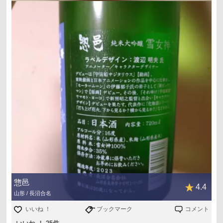
惣邑
4.4
山形 / 長沼合名
いいね ！
ブックマーク
コメント