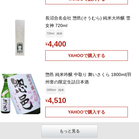
長沼合名会社 惣邑(そうむら) 純米大吟醸 雪
女神 720ml
720ml
純米
4,400
¥
YAHOOで購入する
惣邑 純米吟醸 中取り 舞いさくら 1800ml|羽
州誉の限定生詰日本酒
1800ml
純米
4,510
¥
YAHOOで購入する
もっと見る