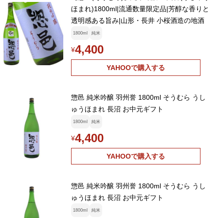
ほまれ)1800ml|流通数量限定品|芳醇な香りと
透明感ある旨み|山形・長井 小桜酒造の地酒
1800ml
純米
4,400
¥
YAHOOで購入する
惣邑 純米吟醸 羽州誉 1800ml そうむら うし
ゅうほまれ 長沼 お中元ギフト
1800ml
純米
4,400
¥
YAHOOで購入する
惣邑 純米吟醸 羽州誉 1800ml そうむら うし
ゅうほまれ 長沼 お中元ギフト
1800ml
純米