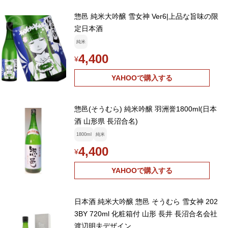
惣邑 純米大吟醸 雪女神 Ver6|上品な旨味の限
定日本酒
純米
4,400
¥
YAHOOで購入する
惣邑(そうむら) 純米吟醸 羽洲誉1800ml(日本
酒 山形県 長沼合名)
1800ml
純米
4,400
¥
YAHOOで購入する
日本酒 純米大吟醸 惣邑 そうむら 雪女神 202
3BY 720ml 化粧箱付 山形 長井 長沼合名会社
渡辺明夫デザイン