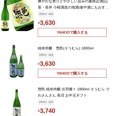
爽やかな香りとやさしい旨みの夏限定酒|山
形・長井 小桜酒造の地酒|食中酒にもおすす
め
1800ml
純米
3,630
¥
YAHOOで購入する
純米吟醸 惣邑(そうむら) 1800ml
1800ml
純米
3,630
¥
YAHOOで購入する
惣邑 純米吟醸 出羽燦々 1800ml そうむら で
わさんさん 長沼 お中元ギフト
1800ml
純米
3,740
¥