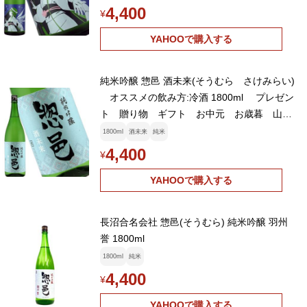
4,400
¥
YAHOOで購入する
純米吟醸 惣邑 酒未来(そうむら さけみらい)
オススメの飲み方:冷酒 1800ml プレゼン
ト 贈り物 ギフト お中元 お歳暮 山形
県 日本酒 地酒
1800ml
酒未来
純米
4,400
¥
YAHOOで購入する
長沼合名会社 惣邑(そうむら) 純米吟醸 羽州
誉 1800ml
1800ml
純米
4,400
¥
YAHOOで購入する