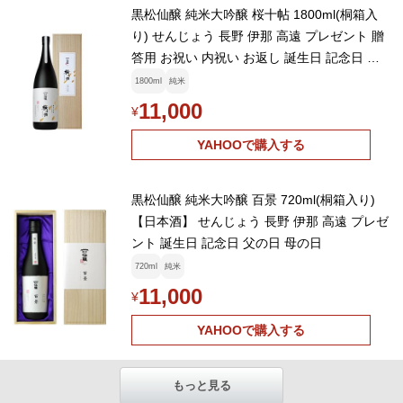
黒松仙醸 純米大吟醸 桜十帖 1800ml(桐箱入
り) せんじょう 長野 伊那 高遠 プレゼント 贈
答用 お祝い 内祝い お返し 誕生日 記念日 父
の日 母の日
1800ml
純米
11,000
¥
YAHOOで購入する
黒松仙醸 純米大吟醸 百景 720ml(桐箱入り)
【日本酒】 せんじょう 長野 伊那 高遠 プレゼ
ント 誕生日 記念日 父の日 母の日
720ml
純米
11,000
¥
YAHOOで購入する
もっと見る