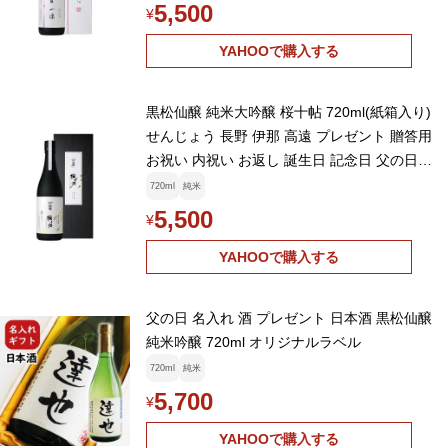
5,500
¥
YAHOOで購入する
黒松仙醸 純米大吟醸 桜十帖 720ml(紙箱入り)
せんじょう 長野 伊那 高遠 プレゼント 贈答用
お祝い 内祝い お返し 誕生日 記念日 父の日
母の日
720ml
純米
5,500
¥
YAHOOで購入する
父の日 名入れ 酒 プレゼント 日本酒 黒松仙醸
純米吟醸 720ml オリジナルラベル
720ml
純米
5,700
¥
YAHOOで購入する