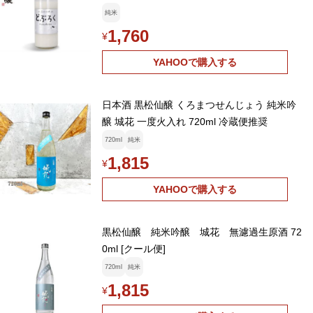
純米
1,760
¥
YAHOOで購入する
日本酒 黒松仙醸 くろまつせんじょう 純米吟
醸 城花 一度火入れ 720ml 冷蔵便推奨
720ml
純米
1,815
¥
YAHOOで購入する
黒松仙醸 純米吟醸 城花 無濾過生原酒 72
0ml [クール便]
720ml
純米
1,815
¥