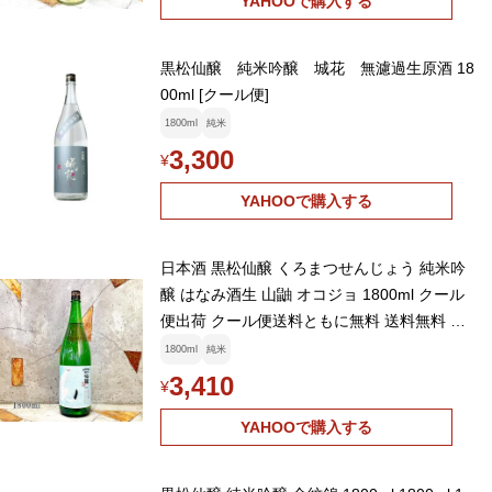
YAHOOで購入する
黒松仙醸 純米吟醸 城花 無濾過生原酒 18
00ml [クール便]
1800ml
純米
3,300
¥
YAHOOで購入する
日本酒 黒松仙醸 くろまつせんじょう 純米吟
醸 はなみ酒生 山鼬 オコジョ 1800ml クール
便出荷 クール便送料ともに無料 送料無料 詰
め月26.01
1800ml
純米
3,410
¥
YAHOOで購入する