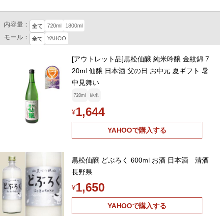
内容量：
720ml
1800ml
全て
モール：
YAHOO
全て
[アウトレット品]黒松仙醸 純米吟醸 金紋錦 7
20ml 仙醸 日本酒 父の日 お中元 夏ギフト 暑
中見舞い
720ml
純米
1,644
¥
YAHOOで購入する
黒松仙醸 どぶろく 600ml お酒 日本酒 清酒
長野県
1,650
¥
YAHOOで購入する