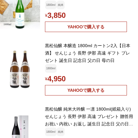
1800ml
純米
3,850
¥
YAHOOで購入する
黒松仙醸 本醸造 1800ml カートン2入【日本
酒】 せんじょう 長野 伊那 高遠 ギフト プレ
ゼント 誕生日 記念日 父の日 母の日
1800ml
4,950
¥
YAHOOで購入する
黒松仙醸 純米大吟醸 一凛 1800ml(紙箱入り)
せんじょう 長野 伊那 高遠 プレゼント 贈答用
お祝い 内祝い お返し 誕生日 記念日 父の日
母の日
1800ml
純米