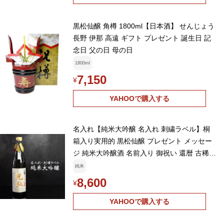
黒松仙醸 角樽 1800ml【日本酒】 せんじょう
長野 伊那 高遠 ギフト プレゼント 誕生日 記
念日 父の日 母の日
1800ml
7,150
¥
YAHOOで購入する
名入れ【純米大吟醸 名入れ 刺繍ラベル】桐
箱入り実用的 黒松仙醸 プレゼント メッセー
ジ 純米大吟醸酒 名前入り 御祝い 還暦 古稀
古希 喜寿 米寿 50代 40代
純米
8,600
¥
YAHOOで購入する