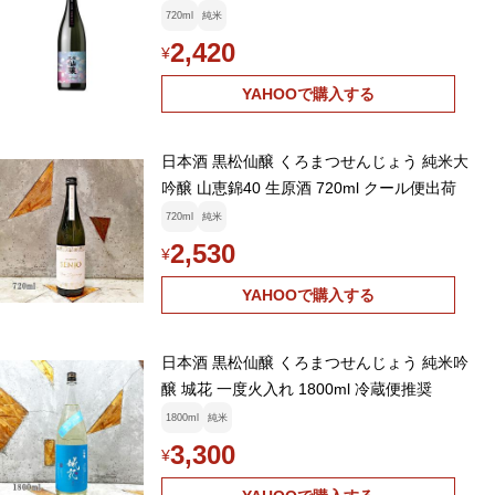
720ml
純米
2,420
¥
YAHOOで購入する
日本酒 黒松仙醸 くろまつせんじょう 純米大
吟醸 山恵錦40 生原酒 720ml クール便出荷
720ml
純米
2,530
¥
YAHOOで購入する
日本酒 黒松仙醸 くろまつせんじょう 純米吟
醸 城花 一度火入れ 1800ml 冷蔵便推奨
1800ml
純米
3,300
¥