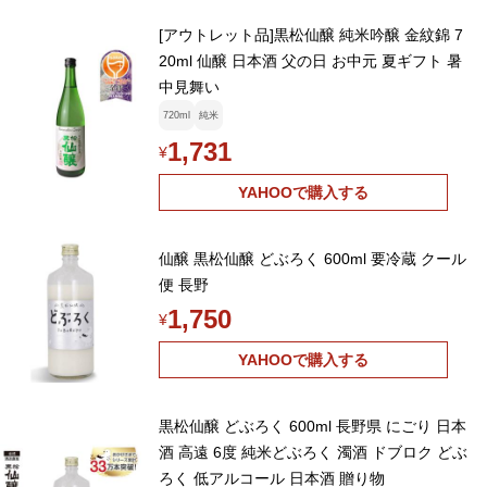
[アウトレット品]黒松仙醸 純米吟醸 金紋錦 7
20ml 仙醸 日本酒 父の日 お中元 夏ギフト 暑
中見舞い
720ml
純米
1,731
¥
YAHOOで購入する
仙醸 黒松仙醸 どぶろく 600ml 要冷蔵 クール
便 長野
1,750
¥
YAHOOで購入する
黒松仙醸 どぶろく 600ml 長野県 にごり 日本
酒 高遠 6度 純米どぶろく 濁酒 ドブロク どぶ
ろく 低アルコール 日本酒 贈り物