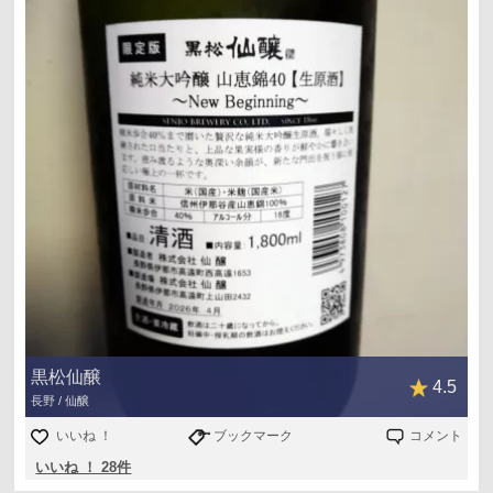
黒松仙醸
4.5
長野 / 仙醸
いいね ！
ブックマーク
コメント
いいね ！ 28件