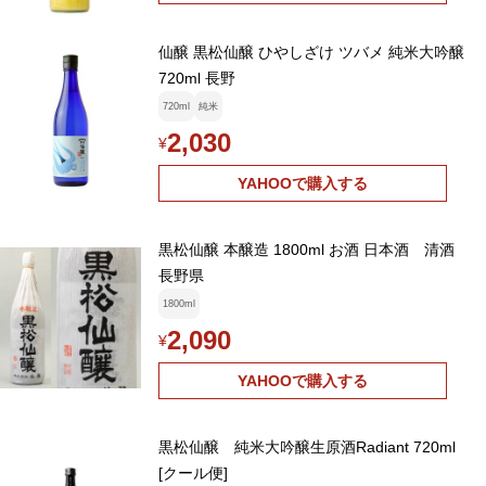
仙醸 黒松仙醸 ひやしざけ ツバメ 純米大吟醸
720ml 長野
720ml
純米
2,030
¥
YAHOOで購入する
黒松仙醸 本醸造 1800ml お酒 日本酒 清酒
長野県
1800ml
2,090
¥
YAHOOで購入する
黒松仙醸 純米大吟醸生原酒Radiant 720ml
[クール便]