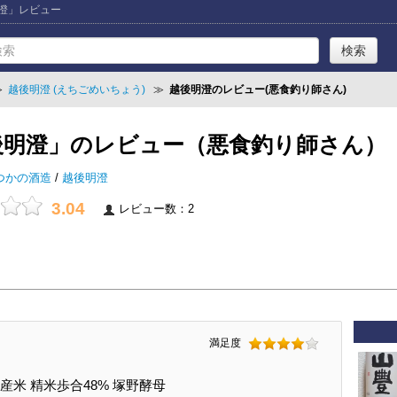
明澄」レビュー
≫
越後明澄 (えちごめいちょう)
≫
越後明澄のレビュー(悪食釣り師さん)
後明澄」のレビュー（悪食釣り師さん）
つかの酒造
/
越後明澄
3.04
レビュー数：2
満足度
産米 精米歩合48% 塚野酵母