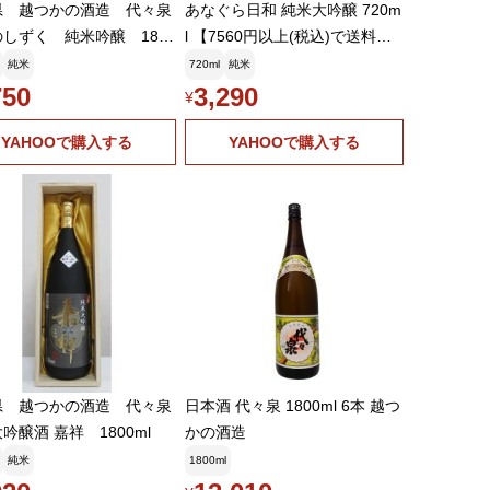
ったので関東にもそのうち勢力を広げていくのでは？
県 越つかの酒造 代々泉
あなぐら日和 純米大吟醸 720m
しずく 純米吟醸 1800
l 【7560円以上(税込)で送料無
月12日 21:36:07
料】
確かに表示価格が変わった頃から割安感が薄れたように思
純米
720ml
純米
はそこそこ平均的に安いEDLPだったのが、今は普通のス－パ
750
3,290
¥
目玉商品を極端に安くして、他で元を取るスタイルに変わっ
す
YAHOOで購入する
YAHOOで購入する
月12日 21:36:22
んさん 今の立ち位置は微妙ですかね カー用品、釣り
、電気製品等、色々扱っているという点ではディスカウント
すが、食料品も中規模のスーパー以上に充実しています
月12日 21:36:41
がとうございます 少ないお小遣いを何とかやりくりして
すので、ありがたい価格でした😄
月12日 21:37:21
イベントがあったら、推し活で後のことは考えず大人買い
県 越つかの酒造 代々泉
日本酒 代々泉 1800ml 6本 越つ
吟醸酒 嘉祥 1800ml
かの酒造
月12日 21:37:33
純米
1800ml
う思ってベルーナも調べたのですが見つかりませんでし
中身は同じというのはあるかも知れませんが？