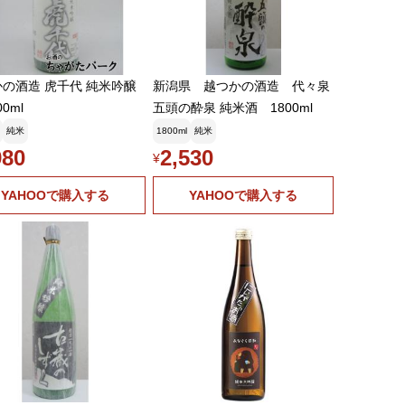
び付きますし(((*≧艸≦)ﾌﾟﾌﾟｯ
なった越生梅林の佐藤麻里子杜氏はお酒が売れなかった頃に
ルって小さなスーパーに販促に来てました( *´艸｀)ｶﾜｲｶｯﾀﾅ
の酒造 虎千代 純米吟醸
新潟県 越つかの酒造 代々泉
((ﾉ∀｀)･ﾟ･｡ ｱﾋｬﾋｬﾋｬﾋｬ
00ml
五頭の酔泉 純米酒 1800ml
ていきたいですね(*´σｰ｀)ｴﾍﾍ
純米
1800ml
純米
0:18:36
980
2,530
でも売ってそう😁
¥
2日 13:37:58
YAHOOで購入する
YAHOOで購入する
Lで盛り上がっているのに全く知らなくて、検索したら本当に沢
けています😊
2日 17:40:35
ったに一票です笑㊗️1GETおめ🎉
月12日 21:35:28
に正統派のサケタイマーは買わないですよね！ でも私
、、、😅
月12日 21:35:54
本社は福岡の会社ですので、以前は九州が中心だったので