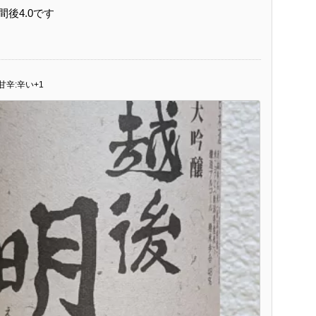
間後4.0です
甘辛:辛い+1