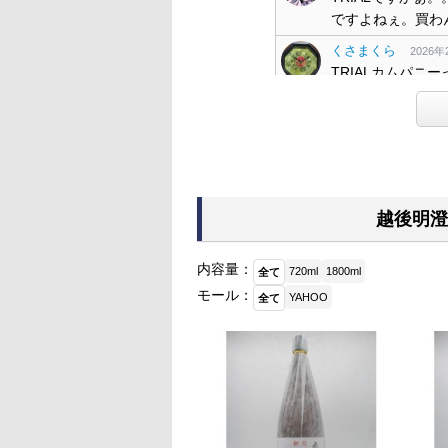
ですよねぇ。買わん
くさまくら
2026年2
TRIALカムパニ
こないだ『幾つか
た
播州蔵之介
2026年2
TRIAL、税別価
近所にもう１店舗
越後明澄
ぐらんてぃふぉん
一度も入った事あ
した(笑)
内容量：
720ml
1800ml
全て
ディスカウントス
モール：
YAHOO
全て
のうてんきもの
2
いっぱい呑める食
またまた1ゲット
ガチ
2026年2月12日 0
悪食釣り師さん、お
近所のちっちゃなス