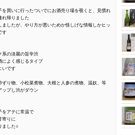
子を買いに行ったついでにお酒売り場を覗くと、見慣れ
連れ帰りました
しましたが、やり方が悪いためか怪しげな情報しかヒッ
です
ク系の淡麗の旨辛渋
酒によく感じるタイプ
よいです
砂ずり物、小松菜煮物、大根と人参の煮物、温奴、等
アップし渋がダウン
子をアテに常温で
甘寄りに
りました○