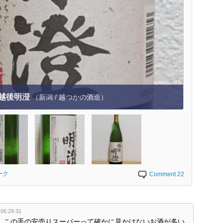
越後明澄
（新潟 / 越つかの酒造）
ーク
Comment 22
6:29:31
ぁ。。この手の安売りスーパーって確かに見かけないお酒が多い