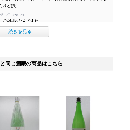
けど(笑)
月12日 08:03:24
ーって全国区なんですね
の酒造』って読み間違えて💭けったいな名前やあ思うてまし
続きを見る
月12日 08:09:00
格になるわ値上げ半端ないので利用しなくなりましたね😮‍💨
建設中ですが渋滞するので困ったもんだ😓
と同じ酒蔵の商品はこちら
2026年2月12日 08:27:52
りませんが、今のいままでカー用品店とばっかり思っていま
トアなのね
026年2月12日 09:13:53
中酒

9:26:39
はようございます(^^ゞ
ーパーのお酒売場をチェックするの私も好きです(o^-')b !