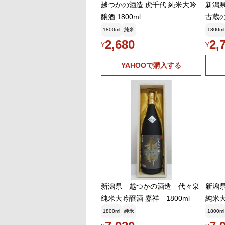
すけど、西友を買
越つかの酒造 虎千代 純米大吟
新潟
醸酒 1800ml
古蔵の
悪食釣り師
2026年2
ml
播州蔵之介さん 
1800ml
純米
1800ml
います😄 以前
2,680
2,
¥
¥
ーと同様に特売の
た感じがしていま
YAHOOで購入する
悪食釣り師
2026年2
ぐらんてぃふぉ
具、キャンプ用品
ストアに近いので
悪食釣り師
2026年2
ののさん あり
お酒を買っていま
悪食釣り師
2026年2
ガチさん そんな
新潟県 越つかの酒造 代々泉
しています😄
新潟
純米大吟醸酒 嘉祥 1800ml
純米大
悪食釣り師
2026年2
1800ml
純米
1800ml
たけさん 私もそ
た 名称は変えて