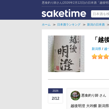
悪食釣り師さん(2026年2月12日)の日本酒「越後
ホーム
≫
日本酒ランキング
≫
新潟の日本酒
「越
新潟県
/
越
2026
悪食釣り師 さん
2/12
越後明澄 大吟醸 新潟県