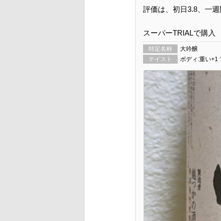
評価は、初日3.8、一週
スーパーTRIALで購入
特定名称
大吟醸
テイスト
ボディ:重い+1 