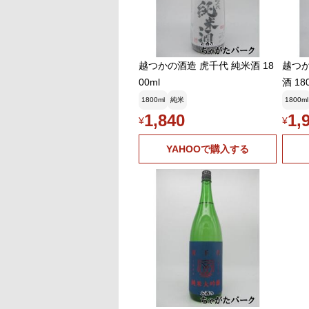
見慣れ無い🍶見たら飛
最近メジャー？に
うちの近所のエンゼ
~
越つかの酒造 虎千代 純米酒 18
越つか
って７～８年前の話ですが
00ml
酒 18
小さな酒蔵様？応援し
1800ml
純米
1800ml
たけ
2026年2月12日 1
1,840
1,
¥
ベルーナ通販とか
¥
Kaorinrin
2026年2月1
YAHOOで購入する
皆さんがTRIA
山あって衝撃を受
きゆつか
2026年2月1
TRIALを知らなか
悪食釣り師
2026年2
まささん 確か
は"悪食"ですので
悪食釣り師
2026年2
くさまくらさん 