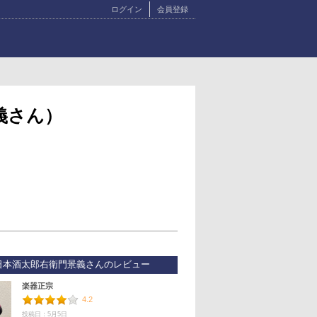
ログイン
会員登録
義さん）
日本酒太郎右衛門景義さんのレビュー
楽器正宗
4.2
投稿日：5月5日