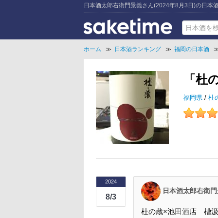
日本酒太郎右衛門景義さん(2024年8月3日)の日
ホーム
≫
日本酒ランキング
≫
福岡の日本酒
「杜
福岡県
/
杜
2024
日本酒太郎右衛門
8/3
杜の蔵×池
田酒
店 槽汲