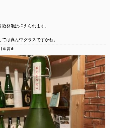
り微発泡は抑えられます。
しては真ん中グラスですかね。
 甘辛:普通