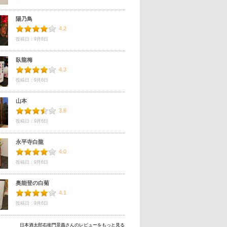
陽乃鳥
4.2
投稿日：9月6日
臥龍梅
4.3
投稿日：9月6日
山本
3.8
投稿日：9月6日
永平寺白龍
4.0
投稿日：9月6日
奥能登の白菊
4.1
投稿日：9月6日
日本酒太郎右衛門景義さんのレビューをもっと見る