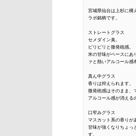
宮城県仙台は上杉に構
ラボ銘柄です。
ストレートグラス
セメダイン臭。
ピリピリと微発砲感。
米の甘味がベースにあ
ァと熱いアルコール感
真ん中グラス
香りは抑えられます。
微発砲感はそのまま、
アルコール感が消える
口窄みグラス
マスカット系の香りが
甘味が強くなりちょっ
す。