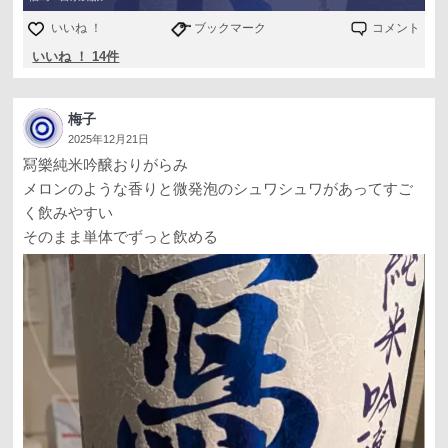
いいね ！
ブックマーク
コメント
いいね ！ 14件
梅子
2025年12月21日
冩樂純米吟醸おりがらみ
メロンのような香りと微発泡のシュワシュワがあってすご
く飲みやすい
そのまま単体でずっと飲める