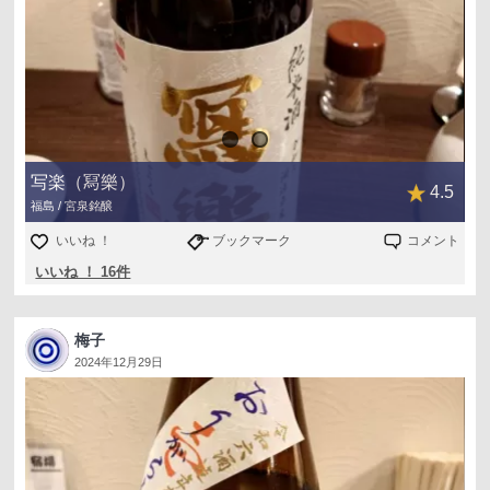
写楽（冩樂）
4.5
福島 / 宮泉銘醸
いいね ！
ブックマーク
コメント
いいね ！ 16件
梅子
2024年12月29日