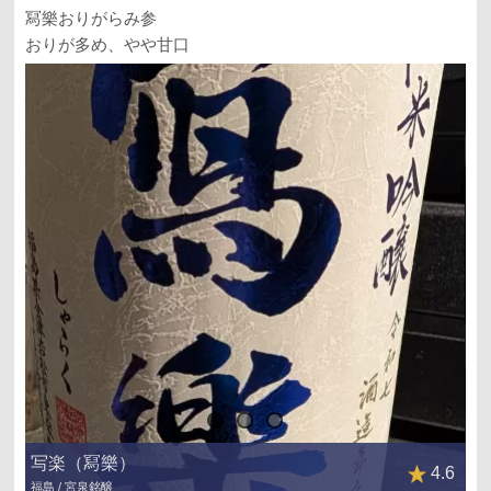
冩樂おりがらみ参
おりが多め、やや甘口
写楽（冩樂）
4.6
福島 / 宮泉銘醸