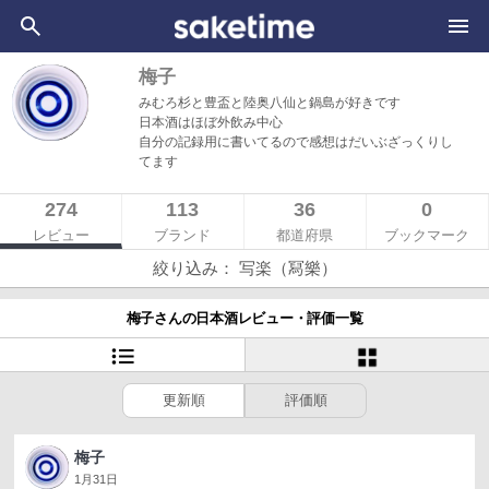
梅子
みむろ杉と豊盃と陸奥八仙と鍋島が好きです
日本酒はほぼ外飲み中心
自分の記録用に書いてるので感想はだいぶざっくりし
てます
274
113
36
0
レビュー
ブランド
都道府県
ブックマーク
絞り込み： 写楽（冩樂）
梅子さんの日本酒レビュー・評価一覧
更新順
評価順
梅子
1月31日