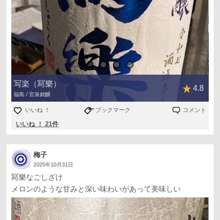
写楽（冩樂）
4.8
福島 / 宮泉銘醸
いいね ！
ブックマーク
コメント
いいね ！ 21件
梅子
2025年10月31日
冩樂なごしざけ
メロンのような甘みと深い味わいがあって美味しい