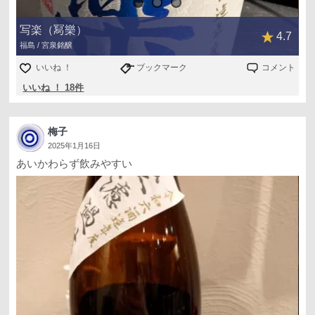
写楽（冩樂）
4.7
福島 / 宮泉銘醸
いいね ！
ブックマーク
コメント
いいね ！ 18件
梅子
2025年1月16日
あいかわらず飲みやすい