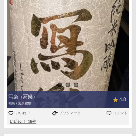
写楽（冩樂）
4.8
福島 / 宮泉銘醸
いいね ！
ブックマーク
コメント
いいね ！ 16件