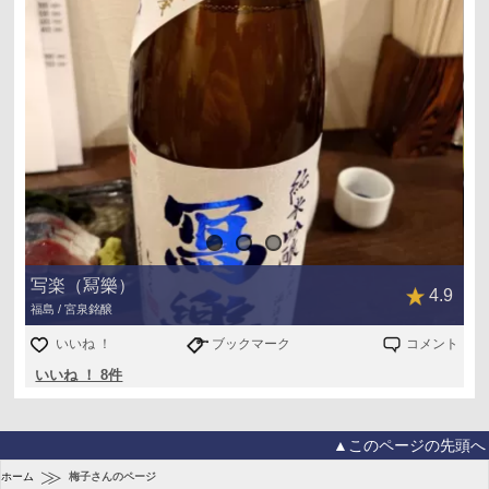
写楽（冩樂）
4.9
福島 / 宮泉銘醸
いいね ！
ブックマーク
コメント
いいね ！ 8件
▲このページの先頭へ
≫
ホーム
梅子さんのページ