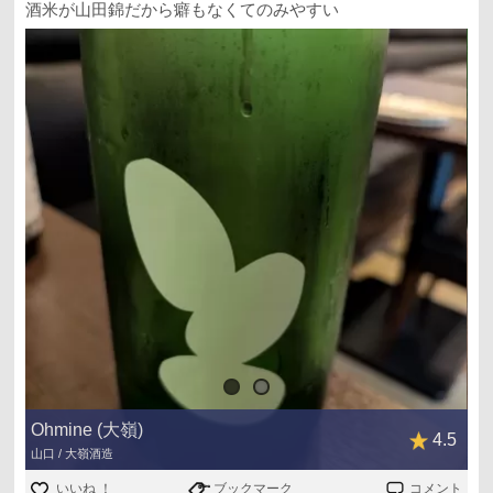
酒米が山田錦だから癖もなくてのみやすい
Ohmine (大嶺)
4.5
山口 / 大嶺酒造
いいね ！
ブックマーク
コメント