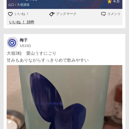
4.6
山口 / 大嶺酒造
いいね ！
ブックマーク
コメント
いいね ！ 18件
梅子
3月23日
大嶺3粒 愛山うすにごり
甘みもありながらすっきりめで飲みやすい