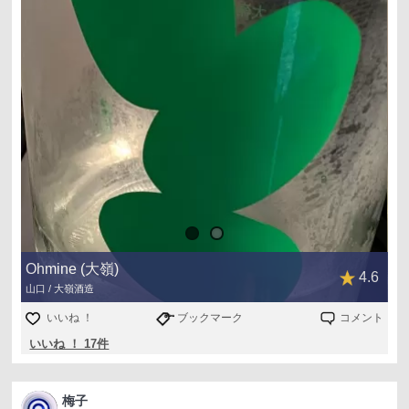
Ohmine (大嶺)
4.6
山口 / 大嶺酒造
いいね ！
ブックマーク
コメント
いいね ！ 17件
梅子