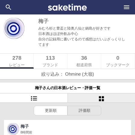
梅子
みむろ杉と豊盃と陸奥八仙と鍋島が好きです
日本酒はほぼ外飲み中心
自分の記録用に書いてるので感想はだいぶざっくりし
てます
278
113
36
0
レビュー
ブランド
都道府県
ブックマーク
絞り込み： Ohmine (大嶺)
梅子さんの日本酒レビュー・評価一覧
更新順
評価順
梅子
8時間前