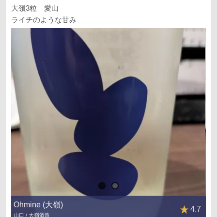
大嶺3粒 愛山
ライチのような甘み
Ohmine (大嶺)
4.7
山口 / 大嶺酒造