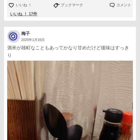
いいね ！
ブックマーク
コメント
いいね ！ 17件
梅子
2025年1月16日
酒米が雄町なこともあってかなり甘めだけど後味はすっき
り