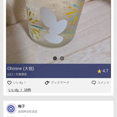
Ohmine (大嶺)
4.7
山口 / 大嶺酒造
いいね ！
ブックマーク
コメント
いいね ！ 18件
梅子
2025年3月15日