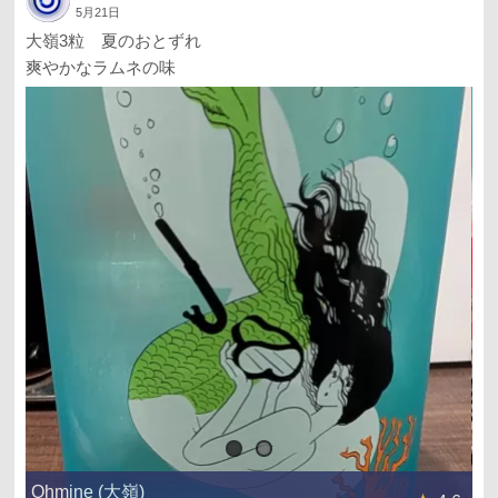
5月21日
大嶺3粒 夏のおとずれ
爽やかなラムネの味
Ohmine (大嶺)