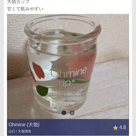
大嶺カップ
甘くて飲みやすい
Ohmine (大嶺)
4.8
山口 / 大嶺酒造