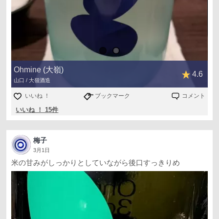
Ohmine (大嶺)
4.6
山口 / 大嶺酒造
いいね ！
ブックマーク
コメント
いいね ！ 15件
梅子
3月1日
米の甘みがしっかりとしていながら後口すっきりめ