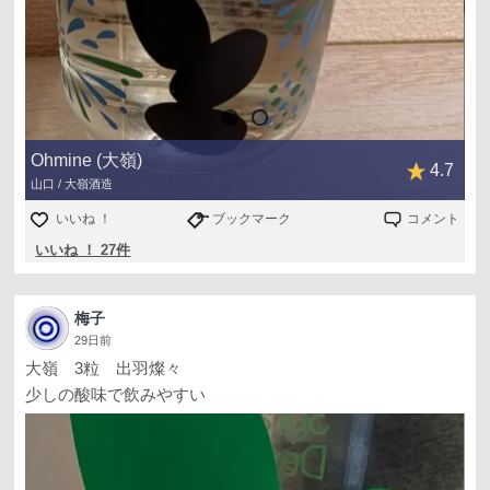
Ohmine (大嶺)
4.7
山口 / 大嶺酒造
いいね ！
ブックマーク
コメント
いいね ！ 27件
梅子
29日前
大嶺 3粒 出羽燦々
少しの酸味で飲みやすい