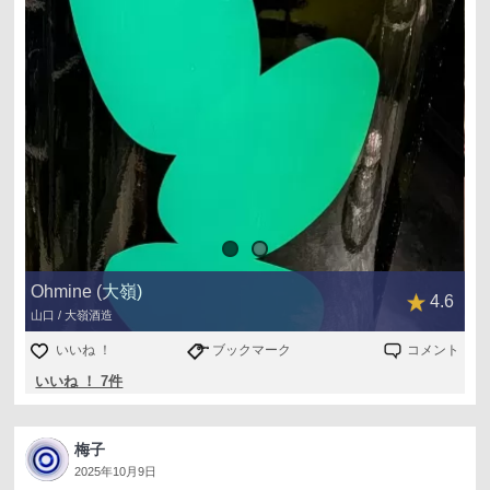
Ohmine (大嶺)
4.6
山口 / 大嶺酒造
いいね ！
ブックマーク
コメント
いいね ！ 7件
梅子
2025年10月9日