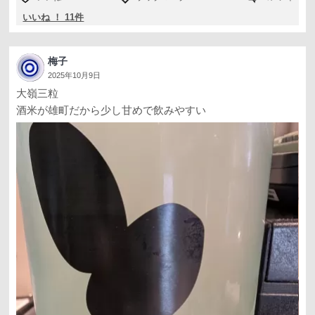
いいね ！ 11件
梅子
2025年10月9日
大嶺三粒
酒米が雄町だから少し甘めで飲みやすい