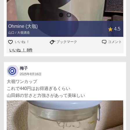
Ohmine (大嶺)
4.5
山口 / 大嶺酒造
いいね ！
ブックマーク
コメント
いいね ！ 8件
梅子
2025年8月16日
大嶺ワンカップ
これで440円はお得過ぎるくらい
山田錦の甘さと力強さがあって美味しい