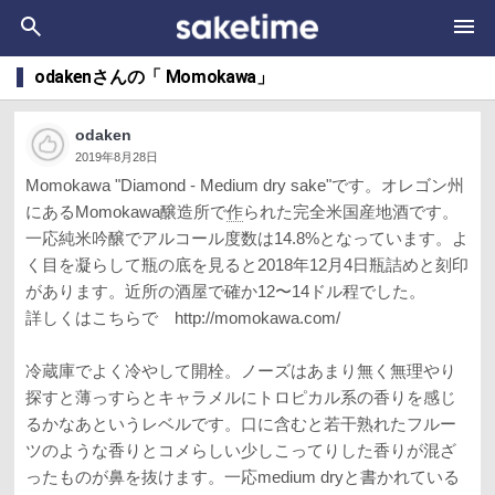
odakenさんの「 Momokawa」
odaken
2019年8月28日
Momokawa "Diamond - Medium dry sake"です。オレゴン州
にあるMomokawa醸造所で
作
られた完全米国産地酒です。
一応純米吟醸でアルコール度数は14.8%となっています。よ
く目を凝らして瓶の底を見ると2018年12月4日瓶詰めと刻印
があります。近所の酒屋で確か12〜14ドル程でした。
詳しくはこちらで http://momokawa.com/
冷蔵庫でよく冷やして開栓。ノーズはあまり無く無理やり
探すと薄っすらとキャラメルにトロピカル系の香りを感じ
るかなあというレベルです。口に含むと若干熟れたフルー
ツのような香りとコメらしい少しこってりした香りが混ざ
ったものが鼻を抜けます。一応medium dryと書かれている