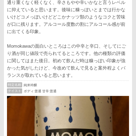
通り重くなく軽くなく、辛さもやや辛いかなと言うレベル
に抑えていると思います。後味に糠っぽいとまでは行かな
いけどコメっぽいけどどこかナッツ類のようなコクと苦味
が口に残ります。アルコール度数の割にアルコール感が前
に出てくる印象。
Momokawaの面白いところはこの中辛と辛口、そしてにご
り酒が同じ値段で売られてるところです。他の種類の評価
に関してはまた後日。初めて飲んだ時は糠っぽい印象が強
かった気がしたけど、今改めて飲んで見ると案外程よくバ
ランスが取れていると思います。
特定名称
純米吟醸
テイスト
ボディ:普通 甘辛:普通