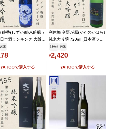
 静香(しずか)純米吟醸 7
利休梅 交野が原(かたのがはら)
l [日本酒ランキング 大阪地
純米大吟醸 720ml [日本酒ラン
門酒造・交野]
キング 大阪地酒 大門酒造]
純米
720ml
純米
178
2,420
¥
YAHOOで購入する
YAHOOで購入する