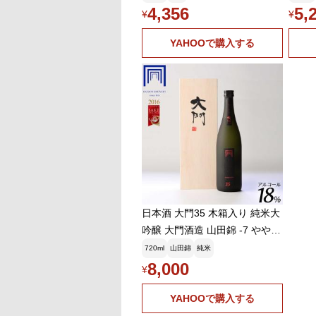
ンキング 大阪地酒 大門酒造]
り物 
4,356
5,
¥
¥
YAHOOで購入する
日本酒 大門35 木箱入り 純米大
吟醸 大門酒造 山田錦 -7 やや辛
口 精米歩合35% アルコール1
720ml
山田錦
純米
8% お酒 日本酒 贈り物 お礼 お
8,000
¥
祝い720ml
YAHOOで購入する