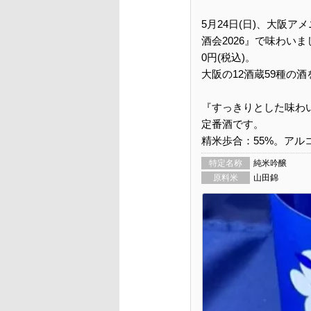
5月24日(日)、大阪
酒会2026』で味わいま
0円(税込)。
大阪の12酒蔵59種の
『すっきりとした味わ
定番酒です。
精米歩合：55%。アルコ
特定名称
純米吟醸
原料米
山田錦