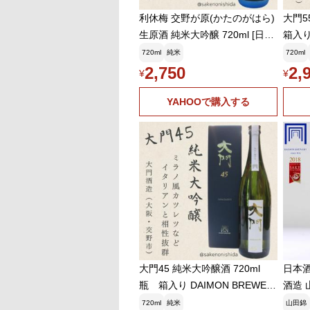
利休梅 交野が原(かたのがはら)
大門5
生原酒 純米大吟醸 720ml [日本
箱入り 
酒 大阪地酒 大門酒造]要冷蔵
NMA
720ml
純米
720ml
グ 大
2,750
2,
¥
¥
YAHOOで購入する
大門45 純米大吟醸酒 720ml
日本酒
瓶 箱入り DAIMON BREWER
酒造 
Y JUNMAI DAIGINJO [日本酒ラ
アルコ
720ml
純米
山田錦