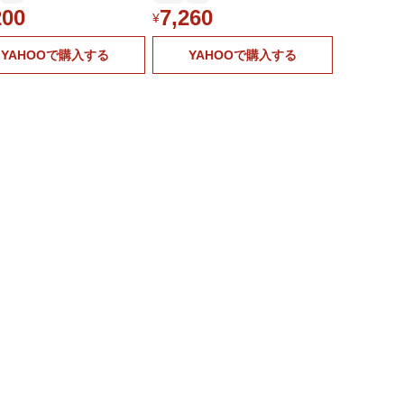
お礼 お祝い 酒 ギフト
大阪地酒 大門酒造] プレゼント
200
7,260
¥
ランキング
YAHOOで購入する
YAHOOで購入する