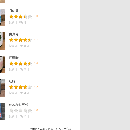
月の井
3.8
投稿日：8月1日
白真弓
4.7
投稿日：7月26日
四季咲
4.6
投稿日：7月20日
初緑
4.2
投稿日：7月15日
かみなり三代
0.0
投稿日：7月15日
バボビさんのレビューをもっと見る