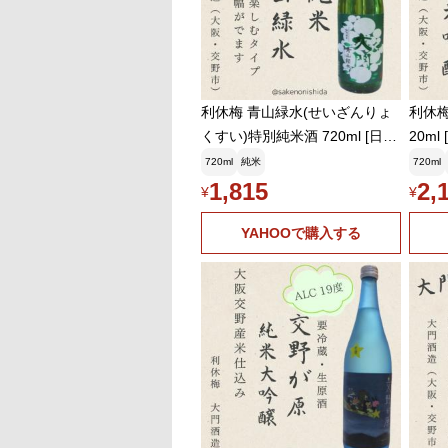
利休梅 青山緑水(せいざんりょ
利休梅
くすい)特別純米酒 720ml [日本
20m
酒ランキング 大阪地酒 大門酒
酒 大
720ml
純米
720ml
造・交野]
1,815
2,
¥
¥
YAHOOで購入する