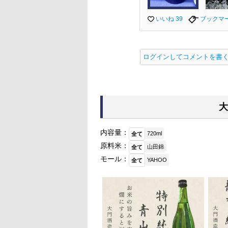
いいね 39
ブックマ
ログインしてコメントを書
大
内容量：
720ml
全て
原料米：
山田錦
全て
モール：
YAHOO
全て