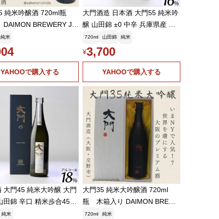
5 純米吟醸酒 720ml瓶
大門酒造 日本酒 大門55 純米吟
DAIMON BREWERY JU
醸 山田錦 ±0 中辛 兵庫県産 精
I GINJO [日本酒ランキン
米歩合55% アルコール18% お
純米
720ml
山田錦
純米
阪地酒 大門酒造]
酒 日本酒 贈り物 お礼 酒 ギフ
904
3,700
¥
ト 720ml
YAHOOで購入する
YAHOOで購入する
 大門45 純米大吟醸 大門
大門35 純米大吟醸酒 720ml
山田錦 辛口 精米歩合45%
瓶 木箱入り DAIMON BREWE
ール18% お酒 日本酒 贈
RY JUNMAI DAIGINJO [日本酒
純米
720ml
純米