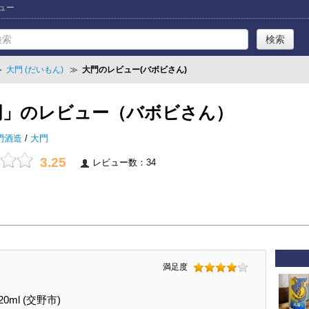
ビュー
≫
大門 (だいもん)
≫
大門のレビュー(バボビさん)
門」のレビュー（バボビさん）
門酒造
/
大門
3.25
レビュー数：34
満足度
0ml (交野市)