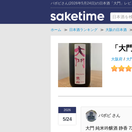
バボビさん(2026年5月24日)の日本酒「大門」レ
ホーム
≫
日本酒ランキング
≫
大阪の日本酒
「大
大阪府
/
大
2026
バボビ さん
5/24
大門 純米吟醸酒 静香 72