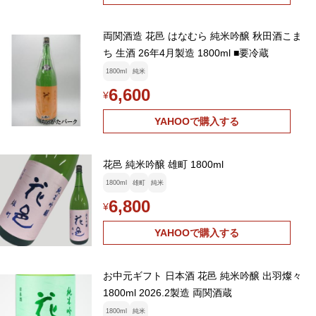
両関酒造 花邑 はなむら 純米吟醸 秋田酒こま
ち 生酒 26年4月製造 1800ml ■要冷蔵
1800ml
純米
6,600
¥
YAHOOで購入する
花邑 純米吟醸 雄町 1800ml
1800ml
雄町
純米
6,800
¥
YAHOOで購入する
お中元ギフト 日本酒 花邑 純米吟醸 出羽燦々
1800ml 2026.2製造 両関酒蔵
1800ml
純米