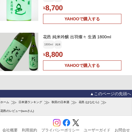
8,700
¥
YAHOOで購入する
花邑 純米吟醸 出羽燦々 生酒 1800ml
1800ml
純米
8,800
¥
YAHOOで購入する
▲このページの先頭へ
≫
≫
≫
≫
ホーム
日本酒ランキング
秋田の日本酒
花邑 (はなむら)
花邑のレビュー(tamさん)
会社概要
利用規約
プライバシーポリシー
ユーザーガイド
お問合せ