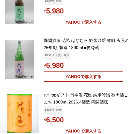
1800ml
純米
5,980
¥
YAHOOで購入する
両関酒造 花邑 はなむら 純米吟醸 雄町 火入れ
26年6月製造 1800ml ■要冷蔵
1800ml
雄町
純米
5,980
¥
YAHOOで購入する
お中元ギフト 日本酒 花邑 純米吟醸 秋田酒こ
まち 1800ml 2026.4製造 両関酒蔵
1800ml
純米
6,500
¥
YAHOOで購入する