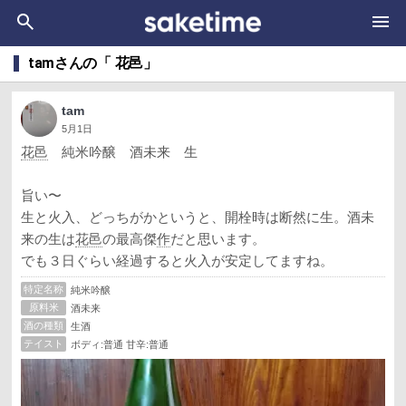
tamさんの「 花邑」
tam
5月1日
花邑
純米吟醸 酒未来 生
旨い〜
生と火入、どっちがかというと、開栓時は断然に生。酒未
来の生は
花邑
の最高傑
作
だと思います。
でも３日ぐらい経過すると火入が安定してますね。
特定名称
純米吟醸
原料米
酒未来
酒の種類
生酒
テイスト
ボディ:普通 甘辛:普通