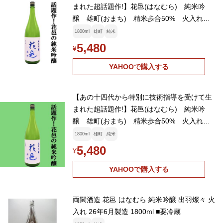
まれた超話題作!】花邑(はなむら) 純米吟
醸 雄町(おまち) 精米歩合50% 火入れ一
回 1800ml(クール便推奨)(k)
1800ml
雄町
純米
5,480
¥
YAHOOで購入する
【あの十四代から特別に技術指導を受けて生
まれた超話題作!】花邑(はなむら) 純米吟
醸 雄町(おまち) 精米歩合50% 火入れ一
回 1800ml(クール便推奨)(k)
1800ml
雄町
純米
5,480
¥
YAHOOで購入する
両関酒造 花邑 はなむら 純米吟醸 出羽燦々 火
入れ 26年6月製造 1800ml ■要冷蔵