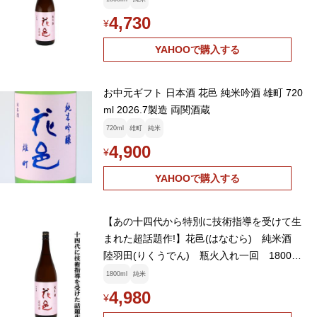
4,730
¥
YAHOOで購入する
お中元ギフト 日本酒 花邑 純米吟酒 雄町 720
ml 2026.7製造 両関酒蔵
720ml
雄町
純米
4,900
¥
YAHOOで購入する
【あの十四代から特別に技術指導を受けて生
まれた超話題作!】花邑(はなむら) 純米酒
陸羽田(りくうでん) 瓶火入れ一回 1800ml
(クール便推奨)(k)
1800ml
純米
4,980
¥