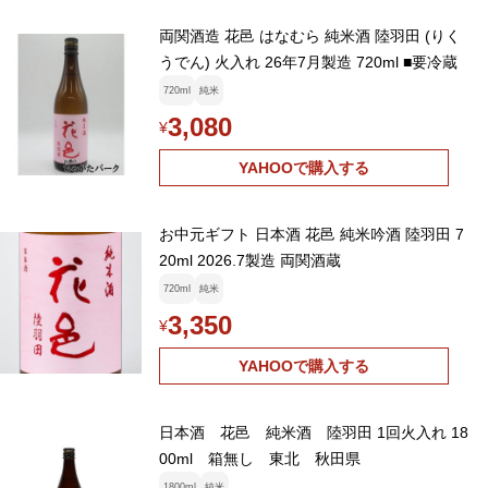
両関酒造 花邑 はなむら 純米酒 陸羽田 (りく
うでん) 火入れ 26年7月製造 720ml ■要冷蔵
720ml
純米
3,080
¥
YAHOOで購入する
お中元ギフト 日本酒 花邑 純米吟酒 陸羽田 7
20ml 2026.7製造 両関酒蔵
720ml
純米
3,350
¥
YAHOOで購入する
日本酒 花邑 純米酒 陸羽田 1回火入れ 18
00ml 箱無し 東北 秋田県
1800ml
純米