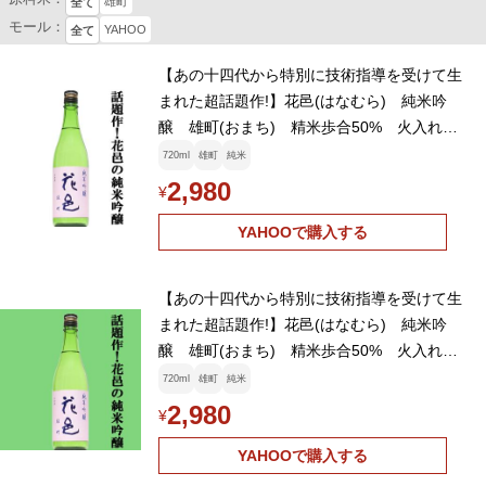
雄町
全て
モール：
YAHOO
全て
【あの十四代から特別に技術指導を受けて生
まれた超話題作!】花邑(はなむら) 純米吟
醸 雄町(おまち) 精米歩合50% 火入れ一
回 720ml(クール便推奨)(k)
720ml
雄町
純米
2,980
¥
YAHOOで購入する
【あの十四代から特別に技術指導を受けて生
まれた超話題作!】花邑(はなむら) 純米吟
醸 雄町(おまち) 精米歩合50% 火入れ一
回 720ml(クール便推奨)(k)
720ml
雄町
純米
2,980
¥
YAHOOで購入する