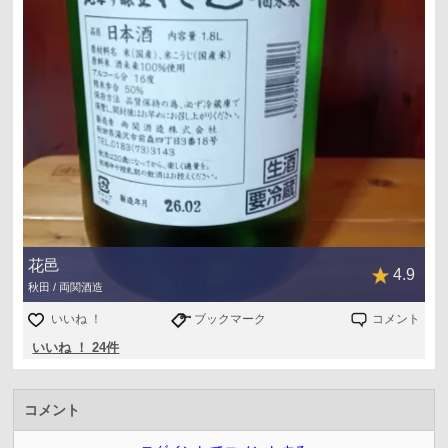
花邑
4.9
秋田 / 両関酒造
いいね ！
ブックマーク
コメント
いいね ！ 24件
コメント