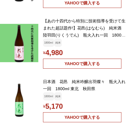
YAHOOで購入する
【あの十四代から特別に技術指導を受けて生
まれた超話題作!】花邑(はなむら) 純米酒
陸羽田(りくうでん) 瓶火入れ一回 1800ml
(クール便推奨)(k)
1800ml
純米
4,980
¥
YAHOOで購入する
日本酒 花邑 純米吟醸出羽燦々 瓶火入れ
一回 1800ml 東北 秋田県
1800ml
純米
5,170
¥
YAHOOで購入する