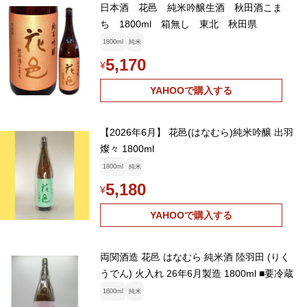
日本酒 花邑 純米吟醸生酒 秋田酒こま
ち 1800ml 箱無し 東北 秋田県
1800ml
純米
5,170
¥
YAHOOで購入する
【2026年6月】 花邑(はなむら)純米吟醸 出羽
燦々 1800ml
1800ml
純米
5,180
¥
YAHOOで購入する
両関酒造 花邑 はなむら 純米酒 陸羽田 (りく
うでん) 火入れ 26年6月製造 1800ml ■要冷蔵
1800ml
純米