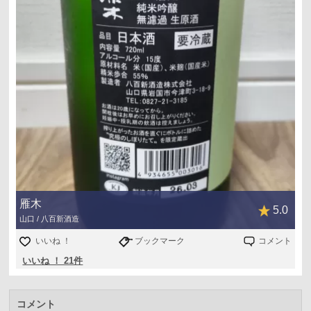
雁木
5.0
山口 / 八百新酒造
いいね ！
ブックマーク
コメント
いいね ！ 21件
コメント