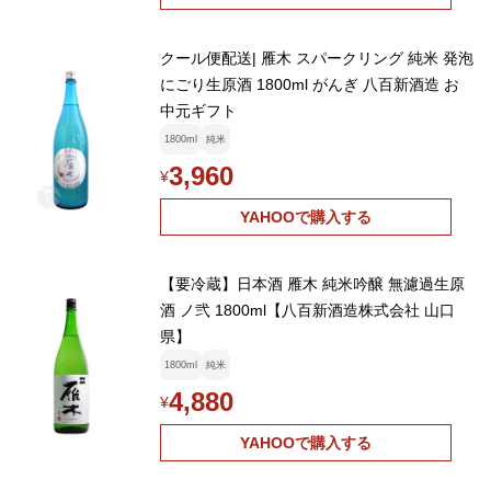
クール便配送| 雁木 スパークリング 純米 発泡
にごり生原酒 1800ml がんぎ 八百新酒造 お
中元ギフト
1800ml
純米
3,960
¥
YAHOOで購入する
【要冷蔵】日本酒 雁木 純米吟醸 無濾過生原
酒 ノ弐 1800ml【八百新酒造株式会社 山口
県】
1800ml
純米
4,880
¥
YAHOOで購入する