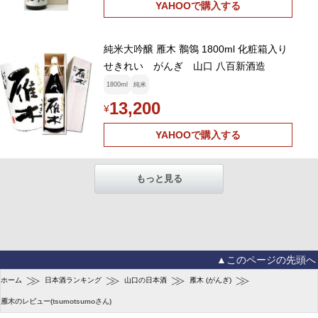
YAHOOで購入する
純米大吟醸 雁木 鶺鴒 1800ml 化粧箱入り
せきれい がんぎ 山口 八百新酒造
1800ml
純米
13,200
¥
YAHOOで購入する
もっと見る
▲このページの先頭へ
≫
≫
≫
≫
ホーム
日本酒ランキング
山口の日本酒
雁木 (がんぎ)
雁木のレビュー(tsumotsumoさん)