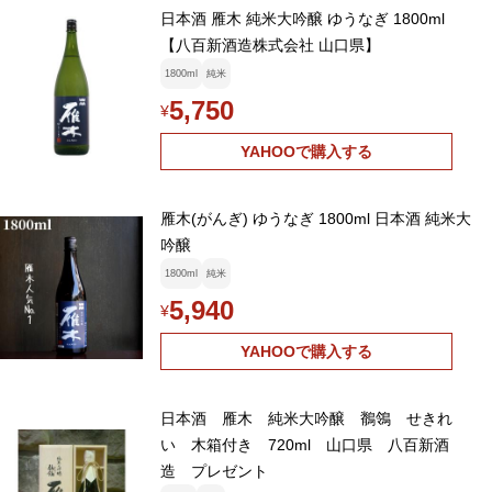
日本酒 雁木 純米大吟醸 ゆうなぎ 1800ml
【八百新酒造株式会社 山口県】
1800ml
純米
5,750
¥
YAHOOで購入する
雁木(がんぎ) ゆうなぎ 1800ml 日本酒 純米大
吟醸
1800ml
純米
5,940
¥
YAHOOで購入する
日本酒 雁木 純米大吟醸 鶺鴒 せきれ
い 木箱付き 720ml 山口県 八百新酒
造 プレゼント