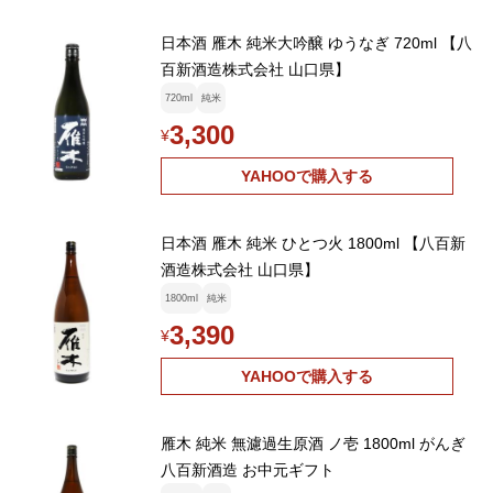
日本酒 雁木 純米大吟醸 ゆうなぎ 720ml 【八
百新酒造株式会社 山口県】
720ml
純米
3,300
¥
YAHOOで購入する
日本酒 雁木 純米 ひとつ火 1800ml 【八百新
酒造株式会社 山口県】
1800ml
純米
3,390
¥
YAHOOで購入する
雁木 純米 無濾過生原酒 ノ壱 1800ml がんぎ
八百新酒造 お中元ギフト