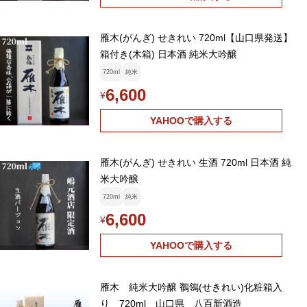
雁木(がんぎ) せきれい 720ml【山口県発送】
箱付き(木箱) 日本酒 純米大吟醸
720ml
純米
6,600
¥
YAHOOで購入する
雁木(がんぎ) せきれい 生酒 720ml 日本酒 純
米大吟醸
720ml
純米
6,600
¥
YAHOOで購入する
雁木 純米大吟醸 鶺鴒(せきれい)化粧箱入
り 720ml 山口県 八百新酒造