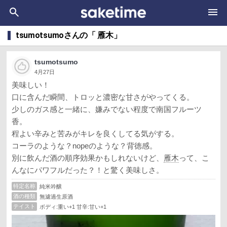
tsumotsumoさんの「 雁木」
tsumotsumo
4月27日
美味しい！
口に含んだ瞬間、トロッと濃密な甘さがやってくる。
少しのガス感と一緒に、嫌みでない程度で南国フルーツ
香。
程よい辛みと苦みがキレを良くしてる気がする。
コーラのような？nopeのような？背徳感。
別に飲んだ酒の順序効果かもしれないけど、
雁木
って、こ
んなにパワフルだった？！と驚く美味しさ。
特定名称
純米吟醸
酒の種類
無濾過生原酒
テイスト
ボディ:重い+1 甘辛:甘い+1