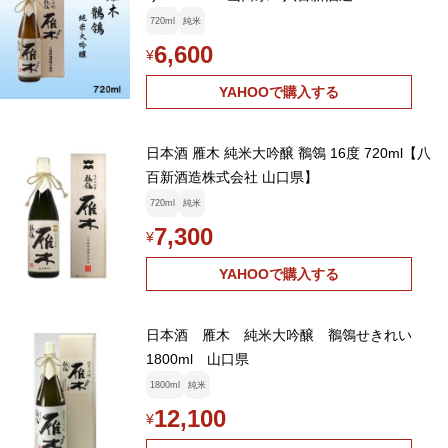
720ml
純米
6,600
¥
YAHOOで購入する
日本酒 雁木 純米大吟醸 鶺鴒 16度 720ml【八
百新酒造株式会社 山口県】
720ml
純米
7,300
¥
YAHOOで購入する
日本酒 雁木 純米大吟醸 鶺鴒せきれい
1800ml 山口県
1800ml
純米
12,100
¥