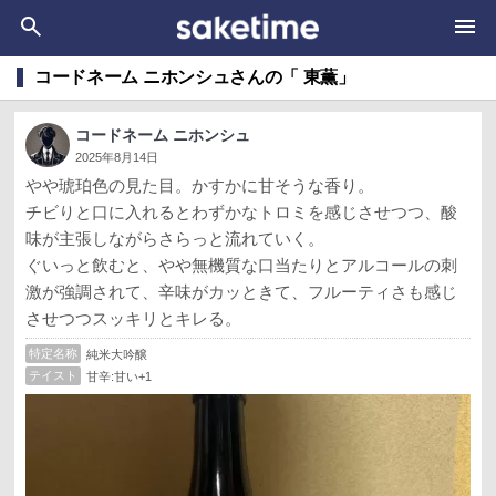
コードネーム ニホンシュさんの「 東薫」
コードネーム ニホンシュ
2025年8月14日
やや琥珀色の見た目。かすかに甘そうな香り。
チビりと口に入れるとわずかなトロミを感じさせつつ、酸
味が主張しながらさらっと流れていく。
ぐいっと飲むと、やや無機質な口当たりとアルコールの刺
激が強調されて、辛味がカッときて、フルーティさも感じ
させつつスッキリとキレる。
特定名称
純米大吟醸
テイスト
甘辛:甘い+1