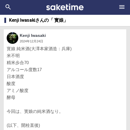
Kenji Iwasakiさんの「 寳娘」
Kenji Iwasaki
2024年12月24日
寳娘 純米酒(大澤本家酒造：兵庫)
米不明
精米歩合70
アルコール度数17
日本酒度
酸度
アミノ酸度
酵母
今回は、寳娘の純米酒なり。
(以下、開栓直後)