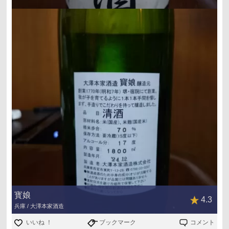
寳娘
4.3
兵庫 / 大澤本家酒造
いいね ！
ブックマーク
コメント