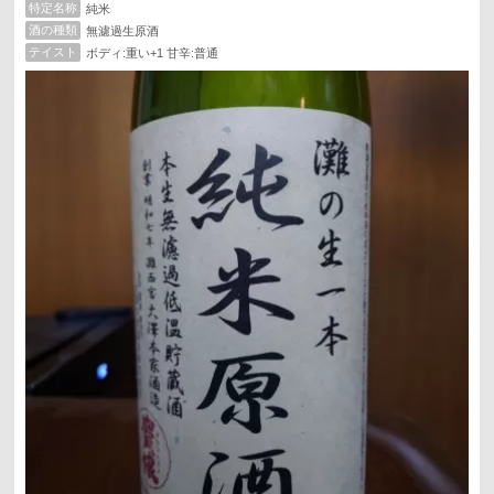
特定名称
純米
酒の種類
無濾過生原酒
テイスト
ボディ:重い+1 甘辛:普通