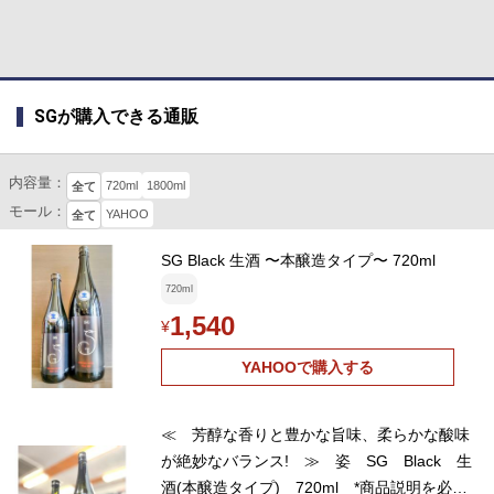
SGが購入できる通販
内容量：
720ml
1800ml
全て
モール：
YAHOO
全て
SG Black 生酒 〜本醸造タイプ〜 720ml
720ml
1,540
¥
YAHOOで購入する
≪ 芳醇な香りと豊かな旨味、柔らかな酸味
が絶妙なバランス! ≫ 姿 SG Black 生
酒(本醸造タイプ) 720ml *商品説明を必ず