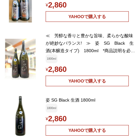
2,860
¥
YAHOOで購入する
≪ 芳醇な香りと豊かな旨味、柔らかな酸味
が絶妙なバランス! ≫ 姿 SG Black 生
酒(本醸造タイプ) 1800ml *商品説明を必ず
お読みください
1800ml
2,860
¥
YAHOOで購入する
姿 SG Black 生酒 1800ml
1800ml
2,860
¥
YAHOOで購入する