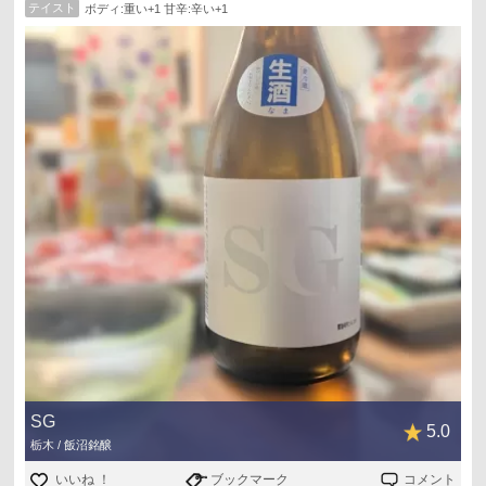
テイスト
ボディ:重い+1 甘辛:辛い+1
SG
5.0
栃木 / 飯沼銘醸
いいね ！
ブックマーク
コメント