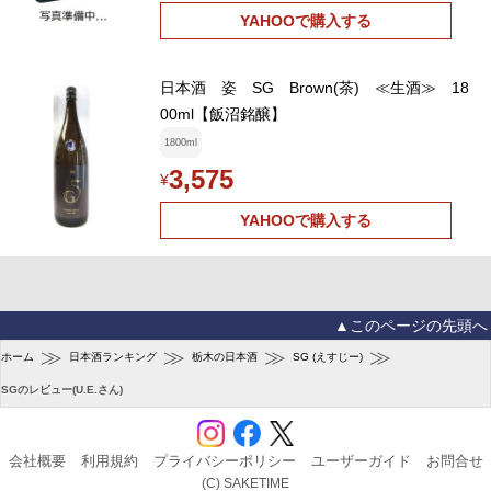
YAHOOで購入する
日本酒 姿 SG Brown(茶) ≪生酒≫ 18
00ml【飯沼銘醸】
1800ml
3,575
¥
YAHOOで購入する
▲このページの先頭へ
≫
≫
≫
≫
ホーム
日本酒ランキング
栃木の日本酒
SG (えすじー)
SGのレビュー(U.E.さん)
会社概要
利用規約
プライバシーポリシー
ユーザーガイド
お問合せ
(C) SAKETIME