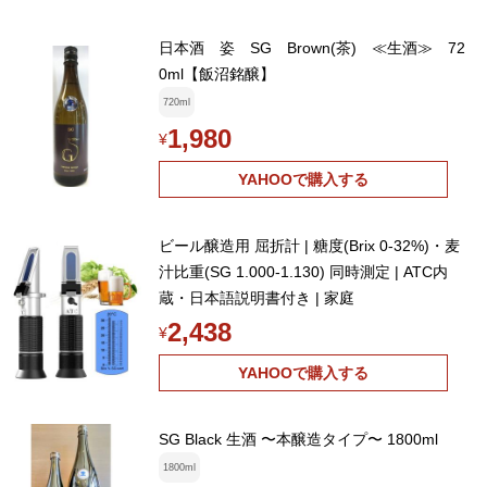
日本酒 姿 SG Brown(茶) ≪生酒≫ 72
0ml【飯沼銘醸】
720ml
1,980
¥
YAHOOで購入する
ビール醸造用 屈折計 | 糖度(Brix 0-32%)・麦
汁比重(SG 1.000-1.130) 同時測定 | ATC内
蔵・日本語説明書付き | 家庭
2,438
¥
YAHOOで購入する
SG Black 生酒 〜本醸造タイプ〜 1800ml
1800ml