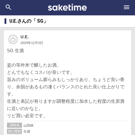
U.E.さんの「 SG」
U.E.
2024年12月3日
SG 生酒
姿
の等外米で醸したお酒。
とんでもなくコスパが良いです。
旨みのボリューム膨らみもしっかりあり、ちょうど良い香
り、余韻があるもの凄くバランスのとれた良い仕上がりで
す。
生酒と表記が有りますが調整程度に加水した程度の生原酒
に近いのかなと。
リピ買い必至です。
原料米
山田錦
酒の種類
生酒