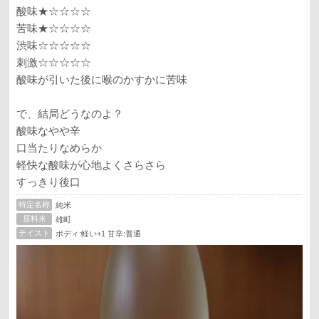
酸味★☆☆☆☆
苦味★☆☆☆☆
渋味☆☆☆☆☆
刺激☆☆☆☆☆
酸味が引いた後に喉のかすかに苦味
で、結局どうなのよ？
酸味なやや辛
口当たりなめらか
軽快な酸味が心地よくさらさら
すっきり後口
特定名称
純米
原料米
雄町
テイスト
ボディ:軽い+1 甘辛:普通