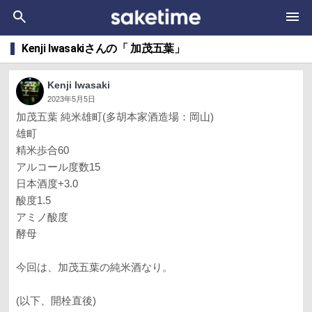
Kenji Iwasakiさんの「 加茂五葉」
Kenji Iwasaki
2023年5月5日
加茂五葉 純米雄町(多胡本家酒造場：岡山)
雄町
精米歩合60
アルコール度数15
日本酒度+3.0
酸度1.5
アミノ酸度
酵母
今回は、加茂五葉の純米酒なり。
(以下、開栓直後)