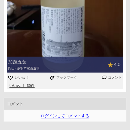
加茂五葉
4.0
岡山 / 多胡本家酒造場
いいね ！
ブックマーク
コメント
いいね ！ 60件
コメント
ログインしてコメントする