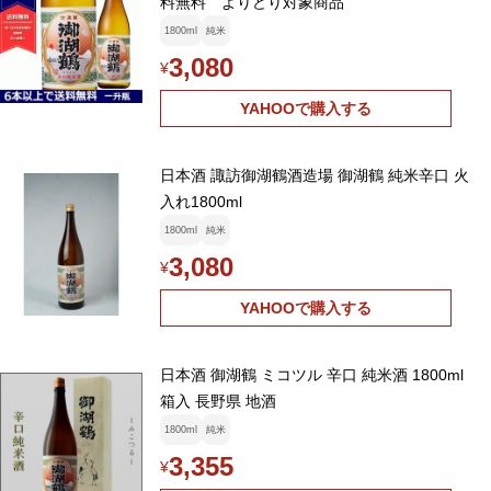
料無料 よりどり対象商品
1800ml
純米
3,080
¥
YAHOOで購入する
日本酒 諏訪御湖鶴酒造場 御湖鶴 純米辛口 火
入れ1800ml
1800ml
純米
3,080
¥
YAHOOで購入する
日本酒 御湖鶴 ミコツル 辛口 純米酒 1800ml
箱入 長野県 地酒
1800ml
純米
3,355
¥