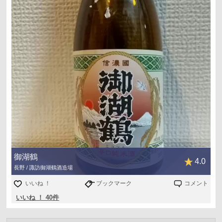
御湖鶴
4.0
長野 / 諏訪御湖鶴酒造場
いいね ！
ブックマーク
コメント
いいね ！ 40件