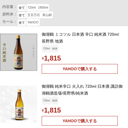
内容量：
720ml
1800ml
全て
原料米：
五百万石
美山錦
全て
モール：
YAHOO
全て
御湖鶴 ミコツル 日本酒 辛口 純米酒 720ml
長野県 地酒
720ml
純米
1,815
¥
YAHOOで購入する
御湖鶴 純米辛口 火入れ 720ml 日本酒 諏訪御
湖鶴酒造場/長野県/純米酒
720ml
純米
1,815
¥
YAHOOで購入する