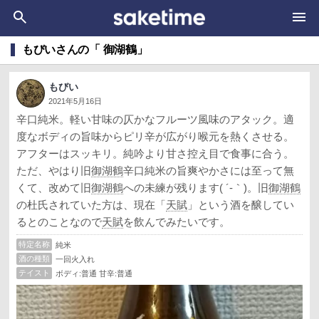
もびいさんの「 御湖鶴」
もびい
2021年5月16日
辛口純米。軽い甘味の仄かなフルーツ風味のアタック。適
度なボディの旨味からピリ辛が広がり喉元を熱くさせる。
アフターはスッキリ。純吟より甘さ控え目で食事に合う。
ただ、やはり旧
御湖鶴
辛口純米の旨爽やかさには至って無
くて、改めて旧
御湖鶴
への未練が残ります( ´-｀)。旧
御湖鶴
の杜氏されていた方は、現在「
天賦
」という酒を醸してい
るとのことなので
天賦
を飲んでみたいです。
特定名称
純米
酒の種類
一回火入れ
テイスト
ボディ:普通 甘辛:普通