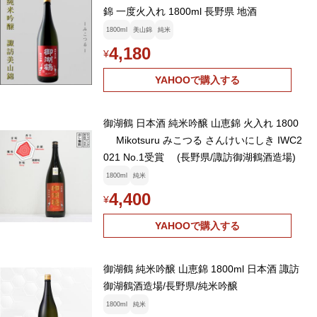
錦 一度火入れ 1800ml 長野県 地酒
1800ml
美山錦
純米
4,180
¥
YAHOOで購入する
御湖鶴 日本酒 純米吟醸 山恵錦 火入れ 1800
Mikotsuru みこつる さんけいにしき IWC2
021 No.1受賞 (長野県/諏訪御湖鶴酒造場)
1800ml
純米
4,400
¥
YAHOOで購入する
御湖鶴 純米吟醸 山恵錦 1800ml 日本酒 諏訪
御湖鶴酒造場/長野県/純米吟醸
1800ml
純米