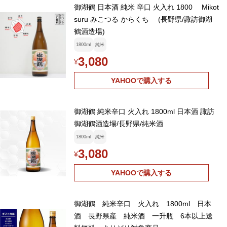
御湖鶴 日本酒 純米 辛口 火入れ 1800 Mikot
suru みこつる からくち (長野県/諏訪御湖
鶴酒造場)
1800ml
純米
3,080
¥
YAHOOで購入する
御湖鶴 純米辛口 火入れ 1800ml 日本酒 諏訪
御湖鶴酒造場/長野県/純米酒
1800ml
純米
3,080
¥
YAHOOで購入する
御湖鶴 純米辛口 火入れ 1800ml 日本
酒 長野県産 純米酒 一升瓶 6本以上送