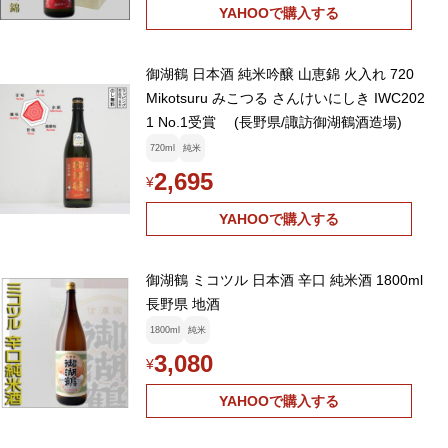
YAHOOで購入する
御湖鶴 日本酒 純米吟醸 山恵錦 火入れ 720
Mikotsuru みこつる さんけいにしき IWC202
1 No.1受賞 (長野県/諏訪御湖鶴酒造場)
720ml
純米
2,695
¥
YAHOOで購入する
御湖鶴 ミコツル 日本酒 辛口 純米酒 1800ml
長野県 地酒
1800ml
純米
3,080
¥
YAHOOで購入する