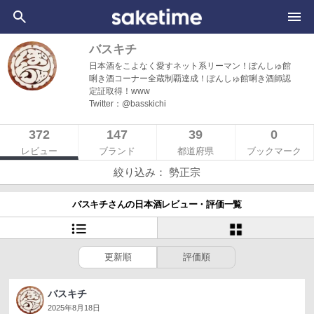
バスキチ
日本酒をこよなく愛すネット系リーマン！ぽんしゅ館
唎き酒コーナー全蔵制覇達成！ぽんしゅ館唎き酒師認
定証取得！www
Twitter：@basskichi
372
147
39
0
レビュー
ブランド
都道府県
ブックマーク
絞り込み： 勢正宗
バスキチさんの日本酒レビュー・評価一覧
更新順
評価順
バスキチ
2025年8月18日