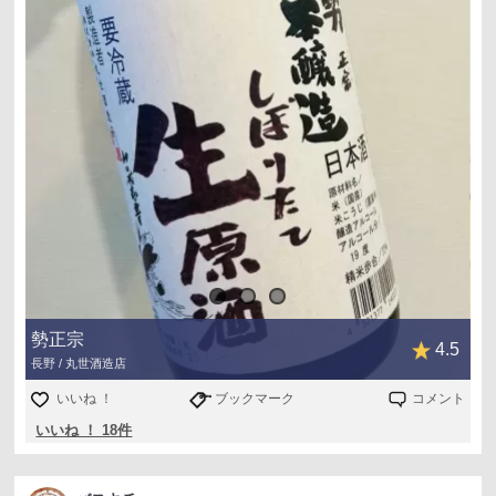
勢正宗
4.5
長野 / 丸世酒造店
いいね ！
ブックマーク
コメント
いいね ！ 18件