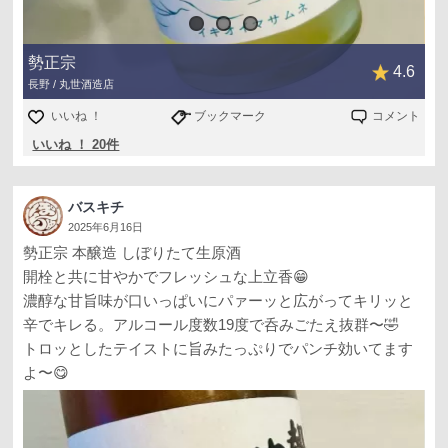
勢正宗
4.6
長野 / 丸世酒造店
いいね ！
ブックマーク
コメント
いいね ！ 20件
バスキチ
2025年6月16日
勢正宗 本醸造 しぼりたて生原酒
開栓と共に甘やかでフレッシュな上立香😁
濃醇な甘旨味が口いっぱいにパァーッと広がってキリッと
辛でキレる。アルコール度数19度で呑みごたえ抜群〜🤣
トロッとしたテイストに旨みたっぷりでパンチ効いてます
よ〜😋