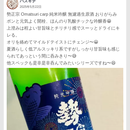
バスキチ
2025年5月22日
勢正宗 Omatsuri carp 純米吟醸 無濾過生原酒 おりがらみ
ポンと元気よく開栓、ほんのり乳酸チックな吟醸香😁
上澄みは程よい甘旨味とチリチリ感でスーッとドライにキ
レる。
オリを絡めてマイルドテイストにチェンジ〜😀
夏酒らしく低アルスッキリ系ですがしっかり甘旨味も感じ
られてあっという間に呑みきり〜😅
他スペックも是非是非呑んでみたいシリーズですね〜😆