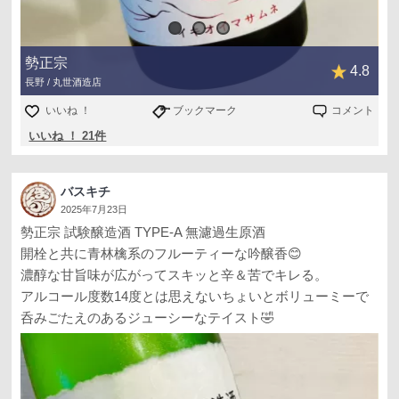
勢正宗
4.8
長野 / 丸世酒造店
いいね ！
ブックマーク
コメント
いいね ！ 21件
バスキチ
2025年7月23日
勢正宗 試験醸造酒 TYPE-A 無濾過生原酒
開栓と共に青林檎系のフルーティーな吟醸香😊
濃醇な甘旨味が広がってスキッと辛＆苦でキレる。
アルコール度数14度とは思えないちょいとボリューミーで
呑みごたえのあるジューシーなテイスト🤣