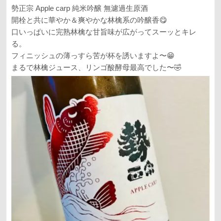
勢正宗 Apple carp 純米吟醸 無濾過生原酒
開栓と共に華やか＆爽やかな林檎系の吟醸香😋
口いっぱいに完熟林檎な甘旨味が広がってスーッとキレ
る。
フィニッシュの薄っすら苦が杯を誘いますよ〜😁
まるで林檎ジュース、リンゴ酸酵母最高でした〜🤣