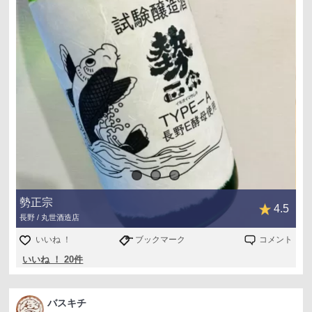
勢正宗
4.5
長野 / 丸世酒造店
いいね ！
ブックマーク
コメント
いいね ！ 20件
バスキチ