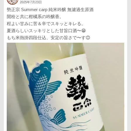
2025年7月23日
勢正宗 Summer carp 純米吟醸 無濾過生原酒
開栓と共に柑橘系の吟醸香。
程よい甘みに苦＆辛でスキッとキレる。
夏酒らしいスッキリとした甘旨口酒〜😁
もち米熱掛四段仕込、安定の旨さで〜す😊