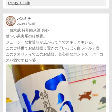
いいね ！ 16件
バスキチ
2023年7月24日
一白水成 特別純米酒 良心
甘〜い果実系の吟醸香。
ジューシーな甘旨味が広がって辛でスキッとキレる。
このご時世でお値段据え置きの「いっぱく白ラベル」😊
このクオリティでこのお値段、良心的なホントスーパーコ
スパ酒ですね〜🤣