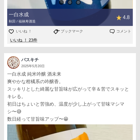
一白水成
4.8
秋田 / 福禄寿酒造
いいね ！
ブックマーク
コメント
いいね ！ 23件
バスキチ
2025年5月20日
一白水成 純米吟醸 酒未来
爽やかな柑橘系の吟醸香。
スッキリとした綺麗な甘旨味が広がって辛＆苦でスキッと
キレる。
初日はちょいと苦強め、温度が少し上がって甘味マシマ
シ〜😅
数日経って甘旨味アップ〜😁