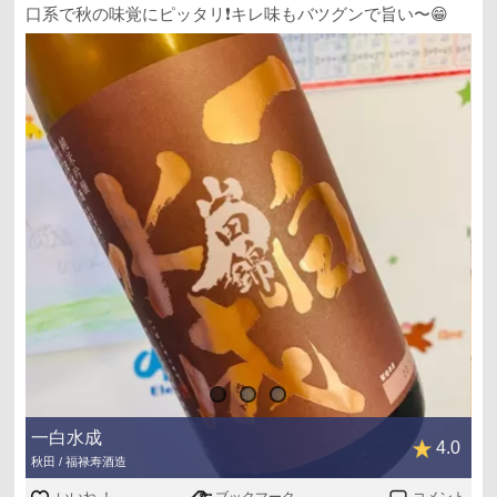
口系で秋の味覚にピッタリ❗️キレ味もバツグンで旨い〜😁
一白水成
4.0
秋田 / 福禄寿酒造