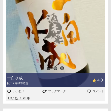
一白水成
4.0
秋田 / 福禄寿酒造
いいね ！
ブックマーク
コメント
いいね ！ 20件