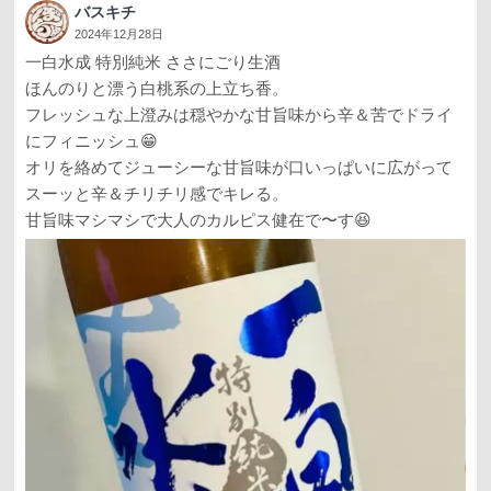
バスキチ
2024年12月28日
一白水成 特別純米 ささにごり生酒
ほんのりと漂う白桃系の上立ち香。
フレッシュな上澄みは穏やかな甘旨味から辛＆苦でドライ
にフィニッシュ😁
オリを絡めてジューシーな甘旨味が口いっぱいに広がって
スーッと辛＆チリチリ感でキレる。
甘旨味マシマシで大人のカルピス健在で〜す😆