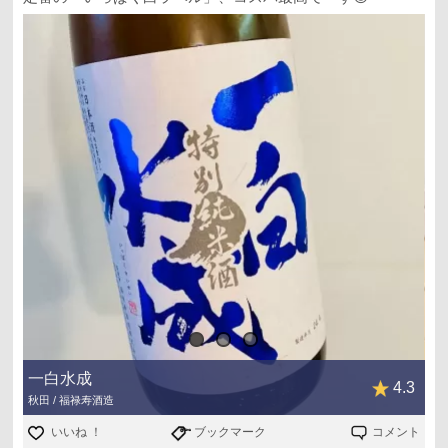
一白水成
4.3
秋田 / 福禄寿酒造
いいね ！
ブックマーク
コメント