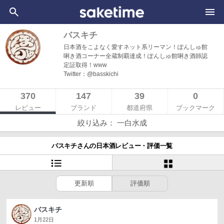
バスキチ
日本酒をこよなく愛すネット系リーマン！ぽんしゅ館
唎き酒コーナー全蔵制覇達成！ぽんしゅ館唎き酒師認
定証取得！www
Twitter：@basskichi
370
147
39
0
レビュー
ブランド
都道府県
ブックマーク
絞り込み： 一白水成
バスキチさんの日本酒レビュー・評価一覧
更新順
評価順
バスキチ
1月22日