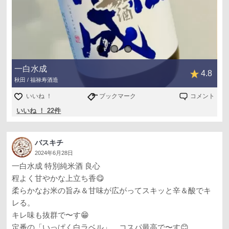
一白水成
4.8
秋田 / 福禄寿酒造
いいね ！
ブックマーク
コメント
いいね ！ 22件
バスキチ
2024年6月28日
一白水成 特別純米酒 良心
程よく甘やかな上立ち香😋
柔らかなお米の旨み＆甘味が広がってスキッと辛＆酸でキ
レる。
キレ味も抜群で〜す😁
定番の「いっぱく白ラベル」、コスパ最高で〜す😊