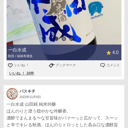
一白水成
4.0
秋田 / 福禄寿酒造
いいね ！
ブックマーク
コメント
いいね ！ 18件
バスキチ
2022年11月9日
一白水成 山田錦 純米吟醸
ほんのりと漂う穏やかな吟醸香。
濃醇でまんまる〜な甘旨味がパァーっと広がって、スーッ
と辛でキレる秋酒。ほんのりトロッとした呑み口な濃醇旨