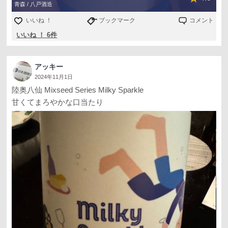
青森 / 八戸酒造
いいね ！
ブックマーク
コメント
いいね ！ 6件
アッキー
2024年11月1日
陸奥八仙 Mixseed Series Milky Sparkle
甘くてまろやかな口当たり