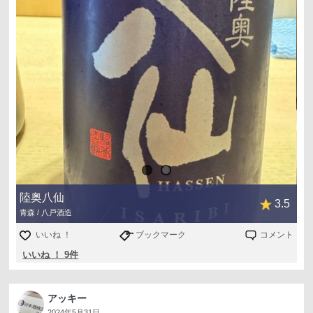
陸奥八仙
3.5
青森 / 八戸酒造
いいね ！
ブックマーク
コメント
いいね ！ 9件
アッキー
2024年5月31日