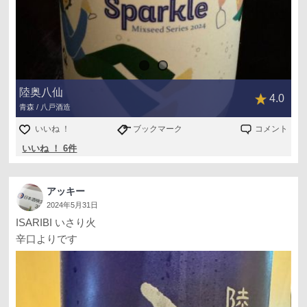
陸奥八仙
4.0
青森 / 八戸酒造
いいね ！
ブックマーク
コメント
いいね ！ 6件
アッキー
2024年5月31日
ISARIBI いさり火
辛口よりです