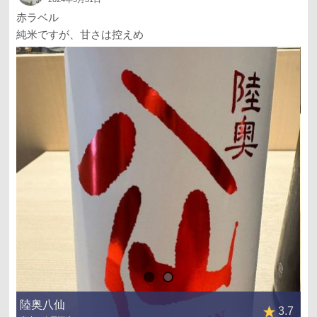
赤ラベル
純米ですが、甘さは控えめ
陸奥八仙
3.7