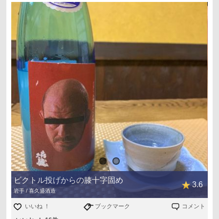
ビクトル投げからの膝十字固め
3.6
岩手 / 喜久盛酒造
いいね ！
ブックマーク
コメント