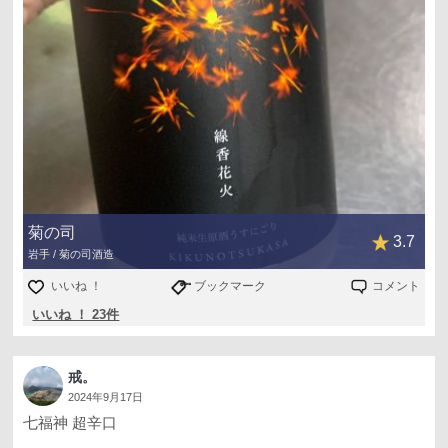
菊の司
3.7
岩手 / 菊の司酒造
いいね ！
ブックマーク
コメント
いいね ！ 23件
戒。
2024年9月17日
七福神 超辛口