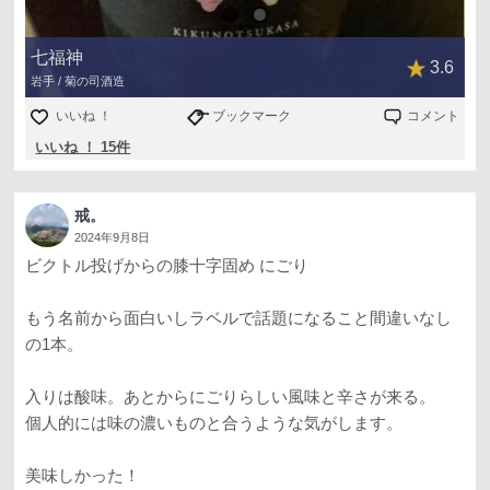
七福神
3.6
岩手 / 菊の司酒造
いいね ！
ブックマーク
コメント
いいね ！ 15件
戒。
2024年9月8日
ビクトル投げからの膝十字固め にごり
もう名前から面白いしラベルで話題になること間違いなし
の1本。
入りは酸味。あとからにごりらしい風味と辛さが来る。
個人的には味の濃いものと合うような気がします。
美味しかった！