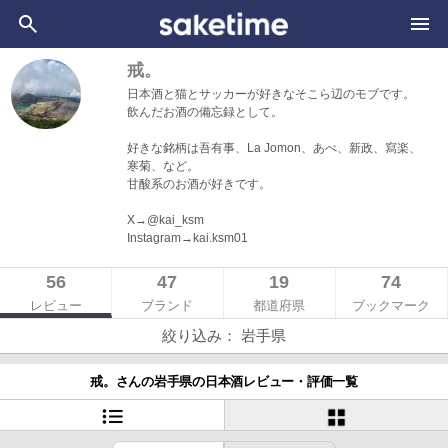
戒。
日本酒と猫とサッカーが好きなそこら辺のモブです。
飲んだお酒の備忘録として。
好きな銘柄は吾有事、La Jomon、あべ、新政、寫楽、
寒菊、など。
甘酸系のお酒が好きです。
X→@kai_ksm
Instagram→kai.ksm01
56
47
19
74
レビュー
ブランド
都道府県
ブックマーク
絞り込み： 岩手県
戒。さんの岩手県の日本酒レビュー・評価一覧