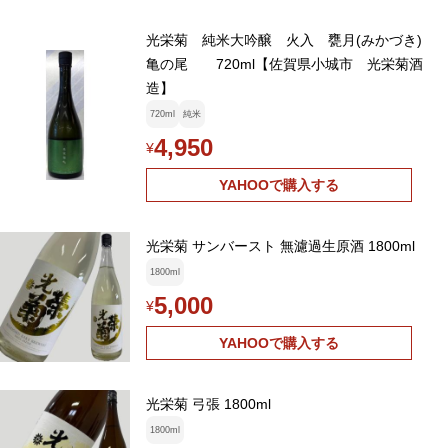
光栄菊 純米大吟醸 火入 甕月(みかづき)
亀の尾 720ml【佐賀県小城市 光栄菊酒
造】
720ml
純米
4,950
¥
YAHOOで購入する
光栄菊 サンバースト 無濾過生原酒 1800ml
1800ml
5,000
¥
YAHOOで購入する
光栄菊 弓張 1800ml
1800ml