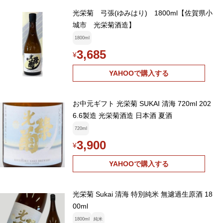
光栄菊 弓張(ゆみはり) 1800ml【佐賀県小
城市 光栄菊酒造】
1800ml
3,685
¥
YAHOOで購入する
お中元ギフト 光栄菊 SUKAI 清海 720ml 202
6.6製造 光栄菊酒造 日本酒 夏酒
720ml
3,900
¥
YAHOOで購入する
光栄菊 Sukai 清海 特別純米 無濾過生原酒 18
00ml
1800ml
純米