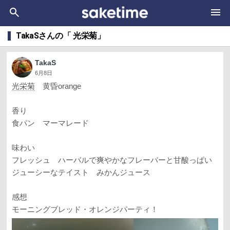
TakaSさんの「 光栄菊」
TakaS
6月8日
光栄菊
黄昏orange
香り
食パン マーマレード
味わい
フレッシュ ハーバルで爽やかなフレーバーと甘酸っぱい
ジューシーなテイスト みかんジュース
感想
モーニングブレッド・オレンジパーティ！