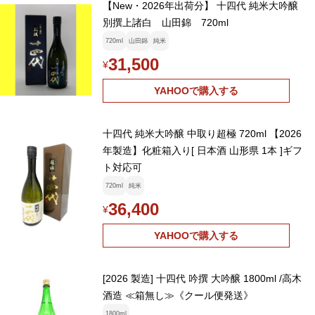
【New・2026年出荷分】 十四代 純米大吟醸
別撰上諸白 山田錦 720ml
720ml
山田錦
純米
31,500
¥
YAHOOで購入する
十四代 純米大吟醸 中取り超極 720ml 【2026
年製造】化粧箱入り[ 日本酒 山形県 1本 ]ギフ
ト対応可
720ml
純米
36,400
¥
YAHOOで購入する
[2026 製造] 十四代 吟撰 大吟醸 1800ml /高木
酒造 ≪箱無し≫《クール便発送》
1800ml