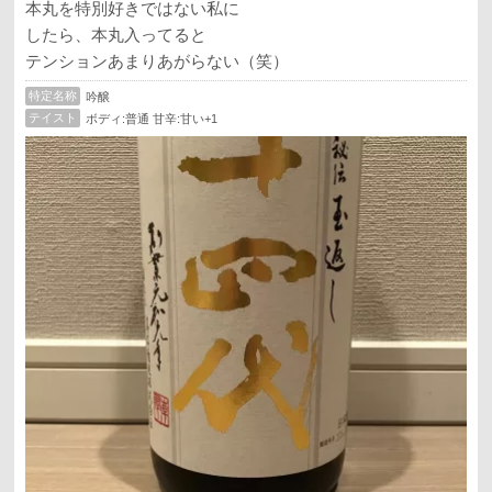
本丸を特別好きではない私に
したら、本丸入ってると
テンションあまりあがらない（笑）
特定名称
吟醸
テイスト
ボディ:普通 甘辛:甘い+1