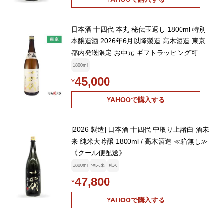
日本酒 十四代 本丸 秘伝玉返し 1800ml 特別
本醸造酒 2026年6月以降製造 高木酒造 東京
都内発送限定 お中元 ギフトラッピング可能
クール便発送
1800ml
45,000
¥
YAHOOで購入する
[2026 製造] 日本酒 十四代 中取り上諸白 酒未
来 純米大吟醸 1800ml / 高木酒造 ≪箱無し≫
《クール便配送》
1800ml
酒未来
純米
47,800
¥
YAHOOで購入する