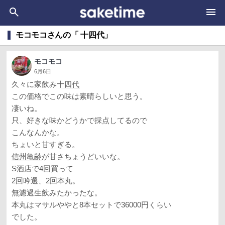
モコモコさんの「 十四代」
モコモコ
6月6日
久々に家飲み
十四代
この価格でこの味は素晴らしいと思う。
凄いね。
只、好きな味かどうかで採点してるので
こんなんかな。
ちょいと甘すぎる。
信州亀齢
が甘さちょうどいいな。
S酒店で4回買って
2回吟選、2回本丸。
無濾過生飲みたかったな。
本丸はマサルややと8本セットで36000円くらい
でした。