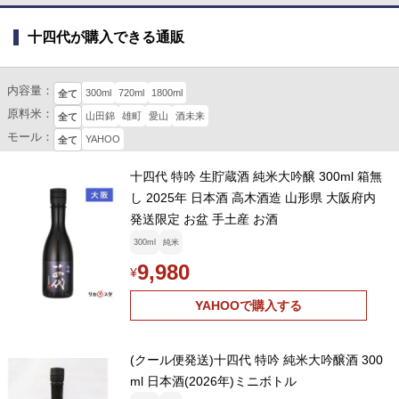
十四代が購入できる通販
内容量：
300ml
720ml
1800ml
全て
原料米：
山田錦
雄町
愛山
酒未来
全て
モール：
YAHOO
全て
十四代 特吟 生貯蔵酒 純米大吟醸 300ml 箱無
し 2025年 日本酒 高木酒造 山形県 大阪府内
発送限定 お盆 手土産 お酒
300ml
純米
9,980
¥
YAHOOで購入する
(クール便発送)十四代 特吟 純米大吟醸酒 300
ml 日本酒(2026年)ミニボトル