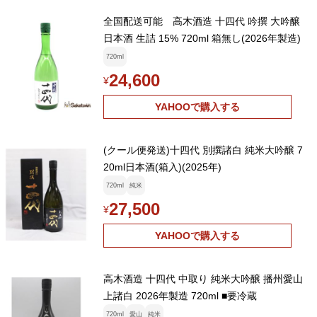
全国配送可能 高木酒造 十四代 吟撰 大吟醸
日本酒 生詰 15% 720ml 箱無し(2026年製造)
720ml
24,600
¥
YAHOOで購入する
(クール便発送)十四代 別撰諸白 純米大吟醸 7
20ml日本酒(箱入)(2025年)
720ml
純米
27,500
¥
YAHOOで購入する
高木酒造 十四代 中取り 純米大吟醸 播州愛山
上諸白 2026年製造 720ml ■要冷蔵
720ml
愛山
純米