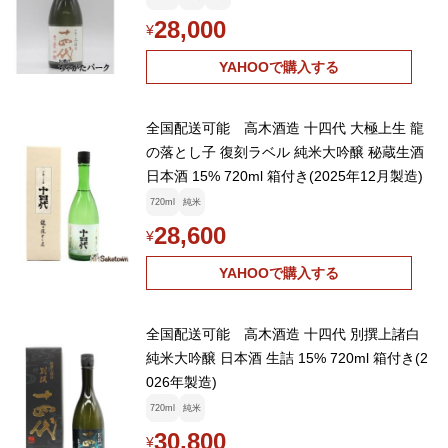
28,000
¥
YAHOOで購入する
全国配送可能 高木酒造 十四代 大極上生 龍
の落とし子 復刻ラベル 純米大吟醸 秘蔵生酒
日本酒 15% 720ml 箱付き(2025年12月製造)
720ml
純米
28,600
¥
YAHOOで購入する
全国配送可能 高木酒造 十四代 別撰上諸白
純米大吟醸 日本酒 生詰 15% 720ml 箱付き(2
026年製造)
720ml
純米
30,800
¥