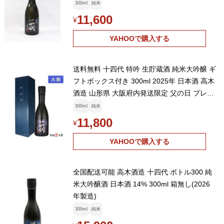
300ml
純米
11,600
¥
YAHOOで購入する
送料無料 十四代 特吟 生貯蔵酒 純米大吟醸 ギ
フトボックス付き 300ml 2025年 日本酒 高木
酒造 山形県 大阪府内発送限定 父の日 プレゼ
ント
300ml
純米
11,800
¥
YAHOOで購入する
全国配送可能 高木酒造 十四代 ボトル300 純
米大吟醸酒 日本酒 14% 300ml 箱無し(2026
年製造)
300ml
純米