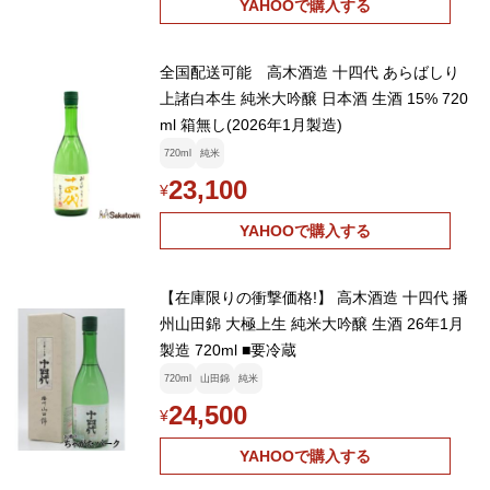
YAHOOで購入する
全国配送可能 高木酒造 十四代 あらばしり
上諸白本生 純米大吟醸 日本酒 生酒 15% 720
ml 箱無し(2026年1月製造)
720ml
純米
23,100
¥
YAHOOで購入する
【在庫限りの衝撃価格!】 高木酒造 十四代 播
州山田錦 大極上生 純米大吟醸 生酒 26年1月
製造 720ml ■要冷蔵
720ml
山田錦
純米
24,500
¥
YAHOOで購入する