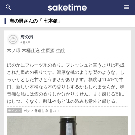
海の男さんの「 七本鎗」
海の男
6月5日
木ノ環 木桶仕込 生原酒 生酛
ほのかにフルーツ系の香り。フレッシュと言うよりは熟成
された重めの香りです。濃厚な桃のような梨のような、し
っかりとした甘さとうまさがあります。糖度は11.9%で甘
口。新しい木桶なら木の香りもするかもしれませんが、味
音痴な私には酒の香りしか分かりません。甘く感じる割に
はしつこくなく、酸味やあと味の渋みも意外と感じる。
テイスト
ボディ:普通 甘辛:甘い+1