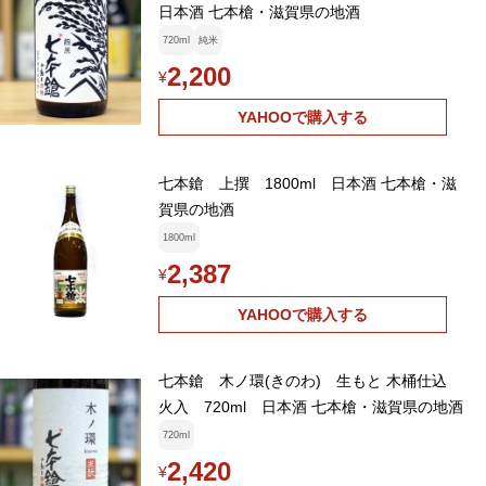
日本酒 七本槍・滋賀県の地酒
720ml
純米
2,200
¥
YAHOOで購入する
七本鎗 上撰 1800ml 日本酒 七本槍・滋
賀県の地酒
1800ml
2,387
¥
YAHOOで購入する
七本鎗 木ノ環(きのわ) 生もと 木桶仕込
火入 720ml 日本酒 七本槍・滋賀県の地酒
720ml
2,420
¥