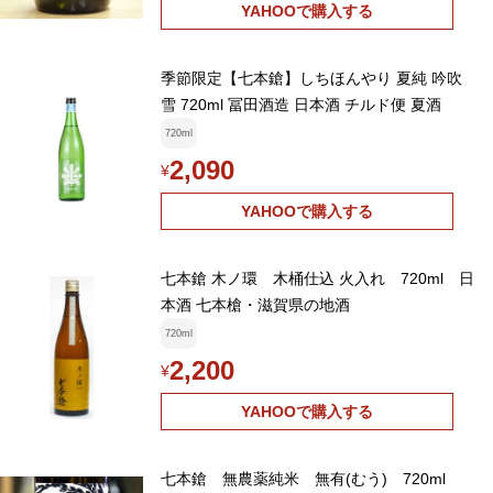
YAHOOで購入する
季節限定【七本鎗】しちほんやり 夏純 吟吹
雪 720ml 冨田酒造 日本酒 チルド便 夏酒
720ml
2,090
¥
YAHOOで購入する
七本鎗 木ノ環 木桶仕込 火入れ 720ml 日
本酒 七本槍・滋賀県の地酒
720ml
2,200
¥
YAHOOで購入する
七本鎗 無農薬純米 無有(むう) 720ml