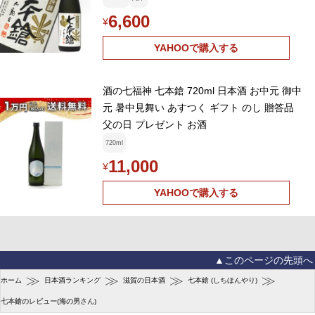
6,600
¥
YAHOOで購入する
酒の七福神 七本鎗 720ml 日本酒 お中元 御中
元 暑中見舞い あすつく ギフト のし 贈答品
父の日 プレゼント お酒
720ml
11,000
¥
YAHOOで購入する
▲このページの先頭へ
≫
≫
≫
≫
ホーム
日本酒ランキング
滋賀の日本酒
七本鎗 (しちほんやり)
七本鎗のレビュー(海の男さん)