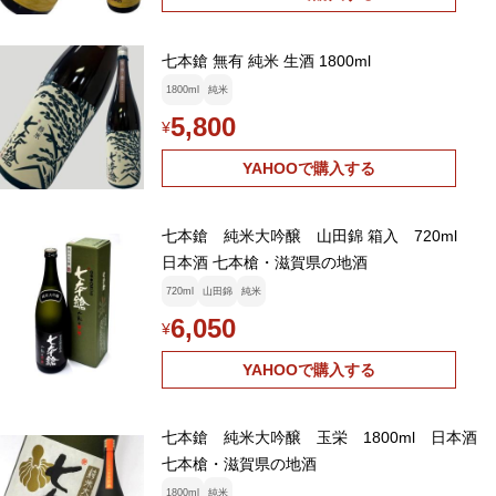
七本鎗 無有 純米 生酒 1800ml
1800ml
純米
5,800
¥
YAHOOで購入する
七本鎗 純米大吟醸 山田錦 箱入 720ml
日本酒 七本槍・滋賀県の地酒
720ml
山田錦
純米
6,050
¥
YAHOOで購入する
七本鎗 純米大吟醸 玉栄 1800ml 日本酒
七本槍・滋賀県の地酒
1800ml
純米