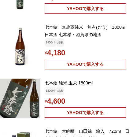
YAHOOで購入する
七本鎗 無農薬純米 無有(むう) 1800ml
日本酒 七本槍・滋賀県の地酒
1800ml
純米
4,180
¥
YAHOOで購入する
七本鎗 純米 玉栄 1800ml
1800ml
純米
4,600
¥
YAHOOで購入する
七本鎗 大吟醸 山田錦 箱入 720ml 日