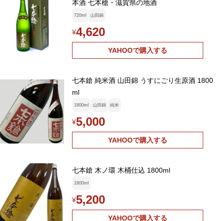
本酒 七本槍・滋賀県の地酒
720ml
山田錦
4,620
¥
YAHOOで購入する
七本鎗 純米酒 山田錦 うすにごり生原酒 1800
ml
1800ml
山田錦
純米
5,000
¥
YAHOOで購入する
七本鎗 木ノ環 木桶仕込 1800ml
1800ml
5,200
¥
YAHOOで購入する