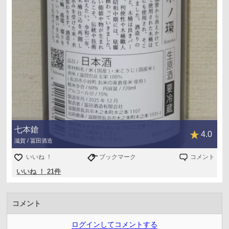
七本鎗
4.0
滋賀 / 冨田酒造
いいね ！
ブックマーク
コメント
いいね ！ 21件
コメント
ログインしてコメントする