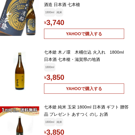
酒造 日本酒 七本槍
1800ml
純米
3,740
¥
YAHOOで購入する
七本鎗 木ノ環 木桶仕込 火入れ 1800ml
日本酒 七本槍・滋賀県の地酒
1800ml
3,850
¥
YAHOOで購入する
七本鎗 純米 玉栄 1800ml 日本酒 ギフト 贈答
品 プレゼント あすつく のし お酒
1800ml
純米
3,850
¥