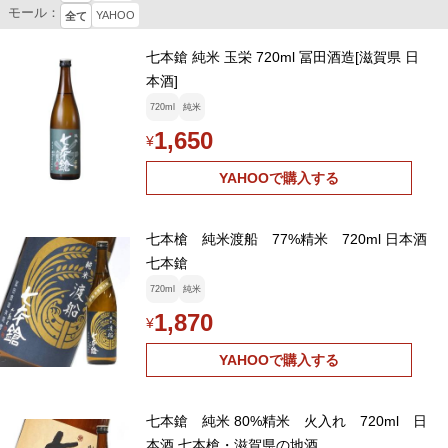
モール：
YAHOO
全て
七本鎗 純米 玉栄 720ml 冨田酒造[滋賀県 日
本酒]
720ml
純米
1,650
¥
YAHOOで購入する
七本槍 純米渡船 77%精米 720ml 日本酒
七本鎗
720ml
純米
1,870
¥
YAHOOで購入する
七本鎗 純米 80%精米 火入れ 720ml 日
本酒 七本槍・滋賀県の地酒