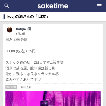
koujiの酒さんの「 田友」
koujiの酒
5月18日
田友 純米吟醸
300ml (税込) 825円
スナック道の駅、2日目です...😸笑笑
酒米は越淡麗、酸味感は新し目...
微かに残る古き良きクラシカル感
飲みやすさありてす♡
酒の種類
一回火入れ