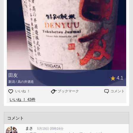
田友
4.1
新潟 / 高の井酒造
いいね ！
ブックマーク
コメント
いいね ！ 43件
コメント
まさ
5月19日 05時24分