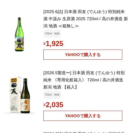
[2025.6詰] 日本酒 田友 (でんゆう) 特別純米
酒 中汲み 生原酒 2025 720ml / 高の井酒造 新
潟 地酒 ≪箱無し≫
720ml
純米
1,925
¥
YAHOOで購入する
[2026.5製造〜] 日本酒 田友 (でんゆう) 特別
純米 《専用化粧箱入》 720ml / 高の井酒造
新潟 地酒 【箱入】
720ml
純米
2,035
¥
YAHOOで購入する