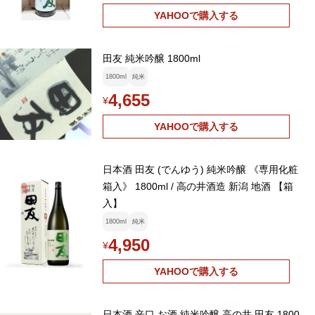
YAHOOで購入する
田友 純米吟醸 1800ml
1800ml
純米
4,655
¥
YAHOOで購入する
日本酒 田友 (でんゆう) 純米吟醸 《専用化粧
箱入》 1800ml / 高の井酒造 新潟 地酒 【箱
入】
1800ml
純米
4,950
¥
YAHOOで購入する
日本酒 辛口 お酒 純米吟醸 高の井 田友 1800