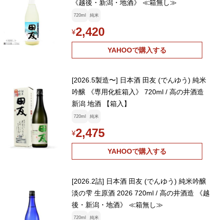
《越後・新潟・地酒》 ≪箱無し≫
720ml
純米
2,420
¥
YAHOOで購入する
[2026.5製造〜] 日本酒 田友 (でんゆう) 純米
吟醸 《専用化粧箱入》 720ml / 高の井酒造
新潟 地酒 【箱入】
720ml
純米
2,475
¥
YAHOOで購入する
[2026.2詰] 日本酒 田友 (でんゆう) 純米吟醸
淡の雫 生原酒 2026 720ml / 高の井酒造 《越
後・新潟・地酒》 ≪箱無し≫
720ml
純米