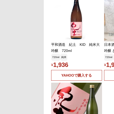
平和酒造 紀土 KID 純米大
日本酒 紀
吟醸 720ml
吟醸 
720ml
純米
720ml
1,936
1,
¥
¥
YAHOOで購入する