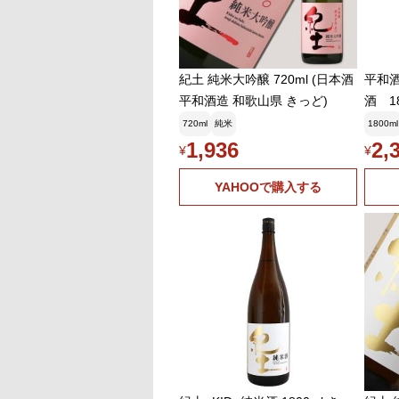
紀土 純米大吟醸 720ml (日本酒
平和酒
平和酒造 和歌山県 きっど)
酒 18
720ml
純米
1800ml
1,936
2,
¥
¥
YAHOOで購入する