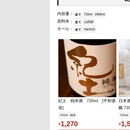
内容量：
720ml
1800ml
全て
原料米：
山田錦
全て
モール：
YAHOO
全て
紀土 純米酒 720ml [平和酒
日本酒 紀
造]
醸 72
720ml
純米
720ml
1,270
1,
¥
¥