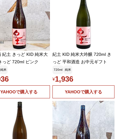
土 きっど KID 純米大
紀土 KID 純米大吟醸 720ml き
きっど 720ml ピンク
っど 平和酒造 お中元ギフト
純米
720ml
純米
936
1,936
¥
YAHOOで購入する
YAHOOで購入する