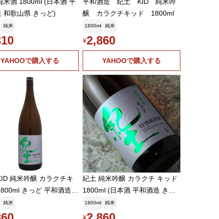
米酒 1800ml (日本酒 平
平和酒造 紀土 KID 純米吟
 和歌山県 きっど)
醸 カラクチキッド 1800ml
純米
1800ml
純米
310
2,860
¥
YAHOOで購入する
YAHOOで購入する
KID 純米吟醸 カラクチキ
紀土 純米吟醸 カラクチ キッド
1800ml きっど 平和酒造
1800ml (日本酒 平和酒造 きっ
元ギフト
ど)
純米
1800ml
純米
860
2,860
¥