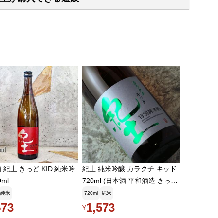
土 きっど KID 純米吟
紀土 純米吟醸 カラクチ キッド
0ml
720ml (日本酒 平和酒造 きっ
ど)
純米
720ml
純米
573
1,573
¥