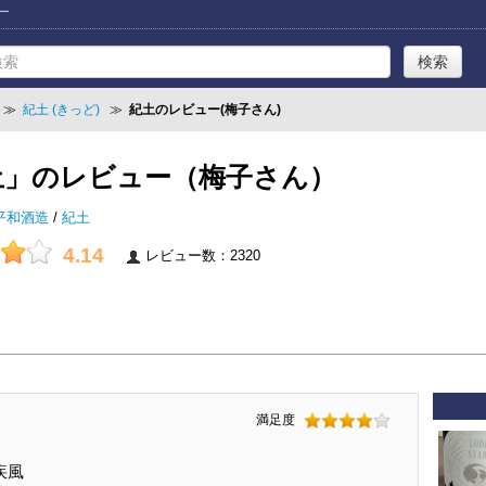
ー
≫
紀土 (きっど)
≫
紀土のレビュー(梅子さん)
土」のレビュー（梅子さん）
平和酒造
/
紀土
4.14
レビュー数：2320
満足度
疾風