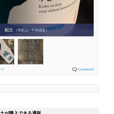
紀土
（和歌山 / 平和酒造）
ーク
Comment 0
く
土が購入できる通販