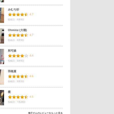
みむろ杉
4.7
投稿日：8月9日
Ohmine (大嶺)
4.7
投稿日：8月9日
和可娘
4.4
投稿日：8月9日
羽根屋
4.6
投稿日：8月3日
甍
4.5
投稿日：7月28日
梅子さんのレビューをもっと見る