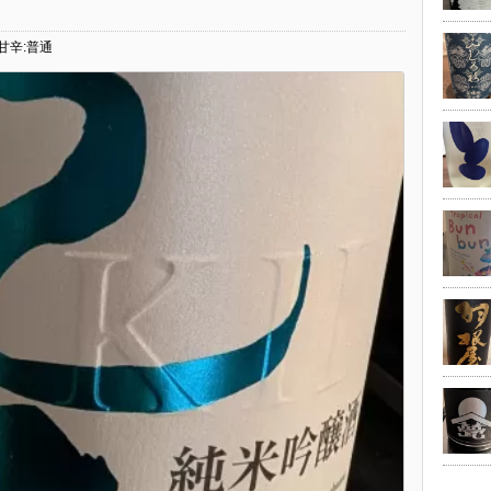
 甘辛:普通