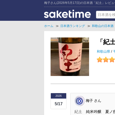
梅子さん(2026年5月17日)の日本酒「紀土」レビュ
ホーム
≫
日本酒ランキング
≫
和歌山の日本酒
「紀
和歌山県
/
2026
梅子 さん
5/17
紀土
純米吟醸 夏ノ