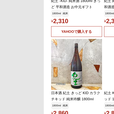
紀土 -KID- 純米酒 1800ml きっ
紀土 純
ど 平和酒造 お中元ギフト
和酒造
1800ml
純米
1800ml
2,310
2,
¥
¥
YAHOOで購入する
日本酒 紀土 きっど KID カラク
紀土 
チキッド 純米吟醸 1800ml
ッド 
お中
1800ml
純米
1800ml
2,860
2,
¥
¥