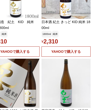
造 紀土 KID 純米
日本酒 紀土 きっど KID 純米 18
00ml
00ml
純米
1800ml
純米
310
2,310
¥
YAHOOで購入する
YAHOOで購入する