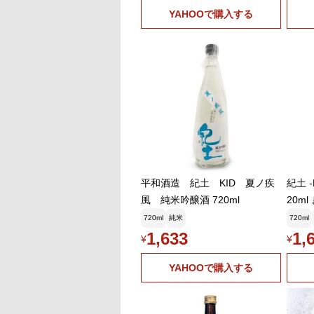
YAHOOで購入する
平和酒造 紀土 KID 夏ノ疾
紀土 
風 純米吟醸酒 720ml
20m
フト
720ml
純米
720ml
1,633
1,
¥
¥
YAHOOで購入する