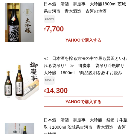
日本酒 清酒 御慶事 大吟醸1800ml 茨城
県古河市 青木酒造 古河の地酒
1800ml
7,700
¥
YAHOOで購入する
≪ 日本酒を搾る方法の中で最も贅沢といわ
れる袋吊り! ≫ 御慶事 袋吊り斗瓶取り
大吟醸 1800ml *商品説明を必ずお読みく
ださい。
1800ml
14,300
¥
YAHOOで購入する
日本酒 清酒 御慶事 大吟醸 袋吊り斗瓶
取り1800ml 茨城県古河市 青木酒造 古河