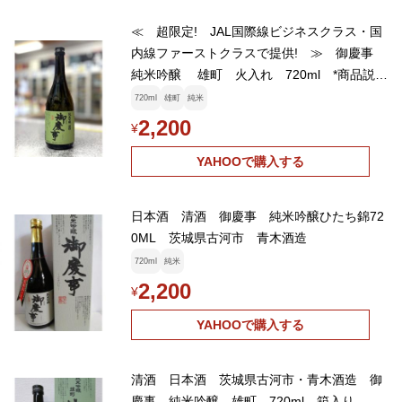
≪ 超限定! JAL国際線ビジネスクラス・国
内線ファーストクラスで提供! ≫ 御慶事
純米吟醸 雄町 火入れ 720ml *商品説明
を必ずお読みください
720ml
雄町
純米
2,200
¥
YAHOOで購入する
日本酒 清酒 御慶事 純米吟醸ひたち錦72
0ML 茨城県古河市 青木酒造
720ml
純米
2,200
¥
YAHOOで購入する
清酒 日本酒 茨城県古河市・青木酒造 御
慶事 純米吟醸 雄町 720ml 箱入り