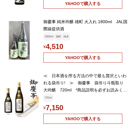
YAHOOで購入する
御慶事 純米吟醸 雄町 火入れ 1800ml JAL国
際線提供酒
1800ml
雄町
純米
4,510
¥
YAHOOで購入する
≪ 日本酒を搾る方法の中で最も贅沢といわ
れる袋吊り! ≫ 御慶事 袋吊り斗瓶取り
大吟醸 720ml *商品説明を必ずお読みくだ
さい。
720ml
7,150
¥
YAHOOで購入する