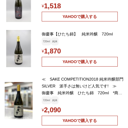
1,518
¥
YAHOOで購入する
御慶事【ひたち錦】 純米吟醸 720ml
720ml
純米
1,870
¥
YAHOOで購入する
≪ SAKE COMPETITION2018 純米吟醸部門
SILVER 派手さは無いけど人気です! ≫
御慶事 純米吟醸 ひたち錦 720ml *商品
説明を必ずお読みください
720ml
純米
2,090
¥
YAHOOで購入する