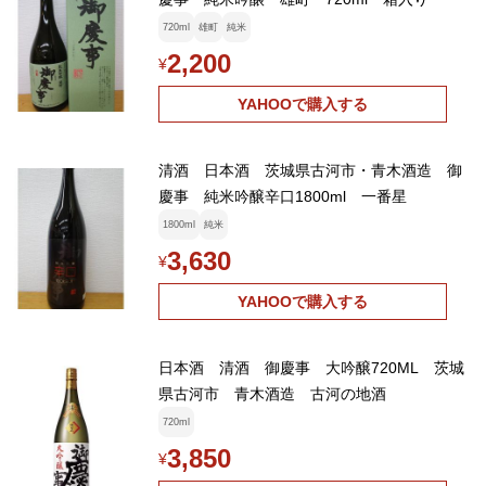
720ml
雄町
純米
2,200
¥
YAHOOで購入する
清酒 日本酒 茨城県古河市・青木酒造 御
慶事 純米吟醸辛口1800ml 一番星
1800ml
純米
3,630
¥
YAHOOで購入する
日本酒 清酒 御慶事 大吟醸720ML 茨城
県古河市 青木酒造 古河の地酒
720ml
3,850
¥