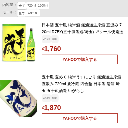
内容量：
720ml
1800ml
全て
モール：
YAHOO
全て
日本酒 五十嵐 純米酒 無濾過生原酒 直汲み 7
20ml R7BY(五十嵐酒造/埼玉) ※クール便発送
720ml
純米
1,760
¥
YAHOOで購入する
五十嵐 夏めく 純米うすにごり 無濾過生原酒
直汲み 720ml 要冷蔵 四合瓶 日本酒 清酒 埼
玉 五十嵐酒造 いがらし
720ml
純米
1,870
¥
YAHOOで購入する