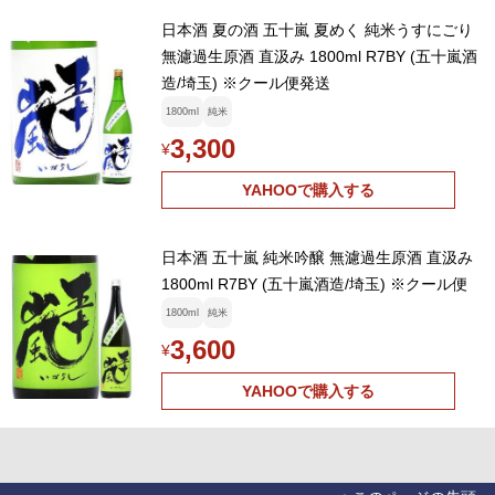
日本酒 夏の酒 五十嵐 夏めく 純米うすにごり
無濾過生原酒 直汲み 1800ml R7BY (五十嵐酒
造/埼玉) ※クール便発送
1800ml
純米
3,300
¥
YAHOOで購入する
日本酒 五十嵐 純米吟醸 無濾過生原酒 直汲み
1800ml R7BY (五十嵐酒造/埼玉) ※クール便
1800ml
純米
3,600
¥
YAHOOで購入する