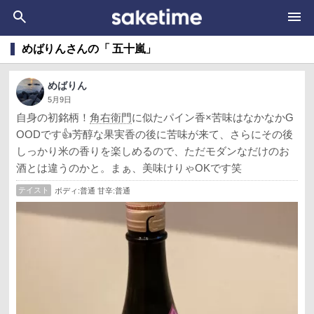
めばりんさんの「 五十嵐」
めばりん
5月9日
自身の初銘柄！
角右衛門
に似たパイン香×苦味はなかなかG
OODです👍芳醇な果実香の後に苦味が来て、さらにその後
しっかり米の香りを楽しめるので、ただモダンなだけのお
酒とは違うのかと。まぁ、美味けりゃOKです笑
テイスト
ボディ:普通 甘辛:普通