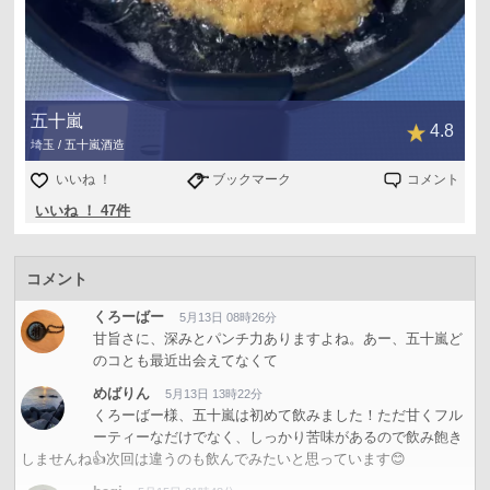
五十嵐
4.8
埼玉 / 五十嵐酒造
いいね ！
ブックマーク
コメント
いいね ！ 47件
コメント
くろーばー
5月13日 08時26分
甘旨さに、深みとパンチ力ありますよね。あー、五十嵐ど
のコとも最近出会えてなくて
めばりん
5月13日 13時22分
くろーばー様、五十嵐は初めて飲みました！ただ甘くフル
ーティーなだけでなく、しっかり苦味があるので飲み飽き
しませんね👍次回は違うのも飲んでみたいと思っています😊