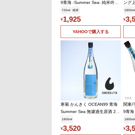
9青海 -Summer Sea- 純米吟醸
ング上
無濾過生原酒 (寒菊銘醸)720ml
きく)
720ml
純米
1800ml
青海(
1,925
3,
¥
¥
度 1
YAHOOで購入する
寒菊 かんきく OCEAN99 青海
関東/
Summer Sea 無濾過生原酒 202
9青海 
6 1800ml|みずみずしい果実味|
無濾過
1800ml
1800ml
爽快な酸が心地よく弾ける夏の
l
3,520
3,
¥
¥
生原酒|千葉 寒菊銘醸【クール