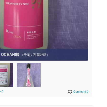
OCEAN99
（千葉 / 寒菊銘醸）
ーク
Comment 0