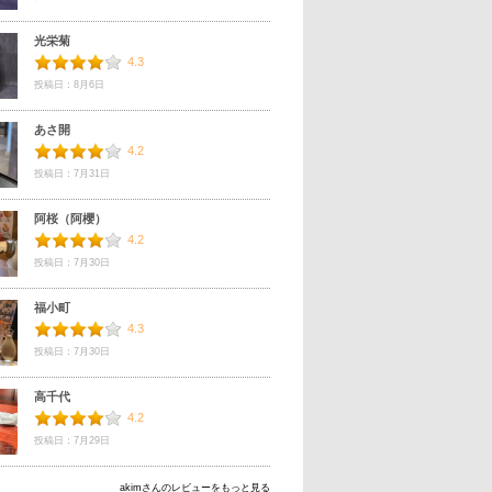
光栄菊
4.3
投稿日：8月6日
あさ開
4.2
投稿日：7月31日
阿桜（阿櫻）
4.2
投稿日：7月30日
福小町
4.3
投稿日：7月30日
高千代
4.2
投稿日：7月29日
akimさんのレビューをもっと見る