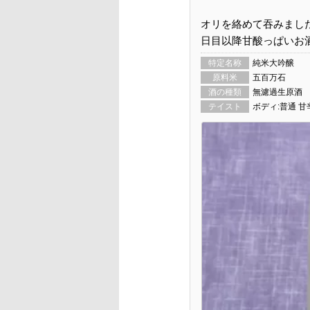
オリを絡めて吞みまし
日目以降甘酸っぱいお
特定名称
純米大吟醸
原料米
五百万石
酒の種類
無濾過生原酒
テイスト
ボディ:普通 甘