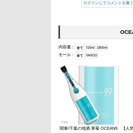
ログインしてコメントを書
OC
内容量：
720ml
1800ml
全て
モール：
YAHOO
全て
関東/千葉の地酒 寒菊 OCEAN9
【人