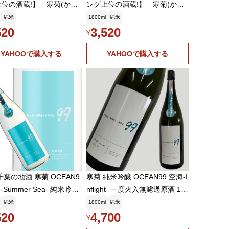
位の酒蔵!】 寒菊(かん
ング上位の酒蔵!】 寒菊(かん
 純米吟醸 OCEAN99
きく) 純米吟醸 OCEAN99
純米
1800ml
純米
おうみ) 出羽燦々 14
青海(おうみ) 出羽燦々 14
520
3,520
¥
800ml(クール便推奨)(k)
度 1800ml(クール便推奨)(k)
YAHOOで購入する
YAHOOで購入する
千葉の地酒 寒菊 OCEAN9
寒菊 純米吟醸 OCEAN99 空海-I
-Summer Sea- 純米吟醸
nflight- 一度火入無濾過原酒 18
生原酒 (寒菊銘醸)1800m
00ml
純米
1800ml
純米
520
4,700
¥