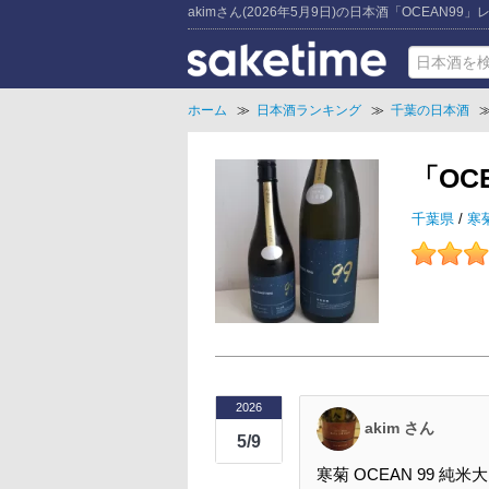
akimさん(2026年5月9日)の日本酒「OCEAN99
ホーム
≫
日本酒ランキング
≫
千葉の日本酒
「OC
千葉県
/
寒
2026
akim さん
5/9
寒菊 OCEAN 99 純米大