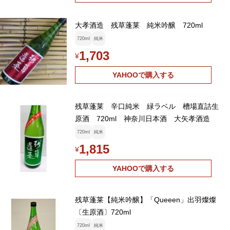
大孝酒造 残草蓬莱 純米吟醸 720ml
720ml
純米
1,703
¥
YAHOOで購入する
残草蓬莱 辛口純米 緑ラベル 槽場直詰生
原酒 720ml 神奈川日本酒 大矢孝酒造
720ml
純米
1,815
¥
YAHOOで購入する
残草蓬莱【純米吟醸】「Queeen」出羽燦燦
〔生原酒〕720ml
720ml
純米