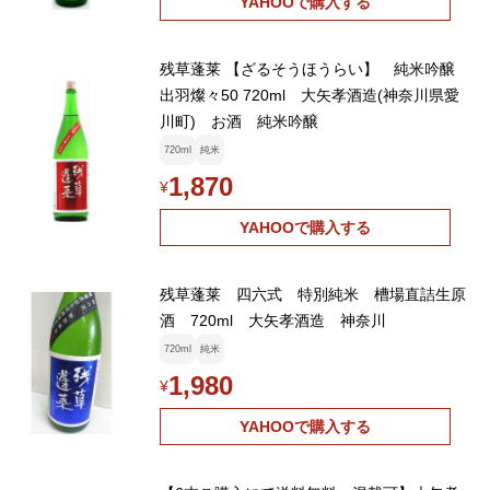
YAHOOで購入する
残草蓬莱 【ざるそうほうらい】 純米吟醸
出羽燦々50 720ml 大矢孝酒造(神奈川県愛
川町) お酒 純米吟醸
720ml
純米
1,870
¥
YAHOOで購入する
残草蓬莱 四六式 特別純米 槽場直詰生原
酒 720ml 大矢孝酒造 神奈川
720ml
純米
1,980
¥
YAHOOで購入する