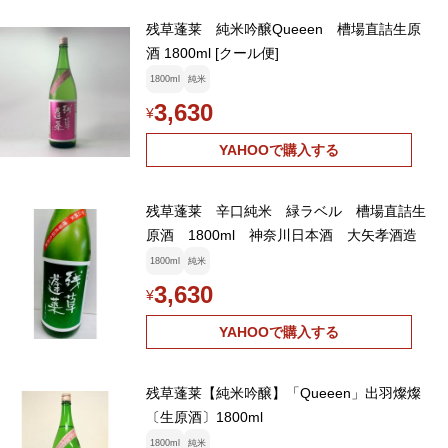
残草蓬莱 純米吟醸Queeen 槽場直詰生原
酒 1800ml [クール便]
1800ml
純米
3,630
¥
YAHOOで購入する
残草蓬莱 辛口純米 緑ラベル 槽場直詰生
原酒 1800ml 神奈川日本酒 大矢孝酒造
1800ml
純米
3,630
¥
YAHOOで購入する
残草蓬莱【純米吟醸】「Queeen」出羽燦燦
〔生原酒〕1800ml
1800ml
純米