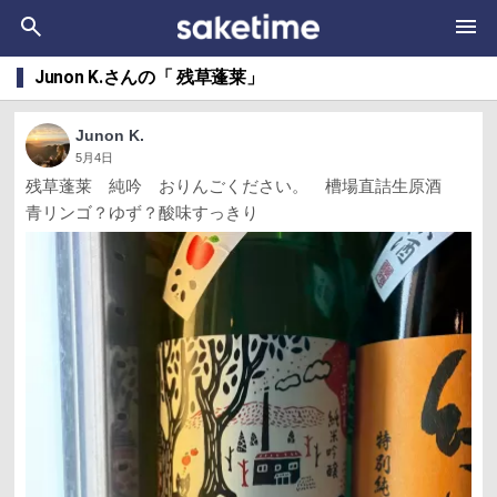
Junon K.さんの「 残草蓬莱」
Junon K.
5月4日
残草蓬莱 純吟 おりんごください。 槽場直詰生原酒
青リンゴ？ゆず？酸味すっきり