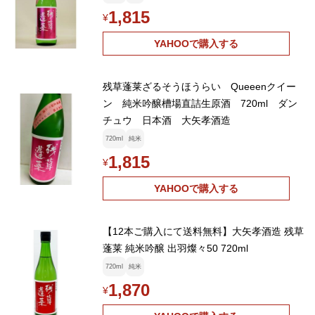
1,815
¥
YAHOOで購入する
残草蓬莱ざるそうほうらい Queeenクイー
ン 純米吟醸槽場直詰生原酒 720ml ダン
チュウ 日本酒 大矢孝酒造
720ml
純米
1,815
¥
YAHOOで購入する
【12本ご購入にて送料無料】大矢孝酒造 残草
蓬莱 純米吟醸 出羽燦々50 720ml
720ml
純米
1,870
¥