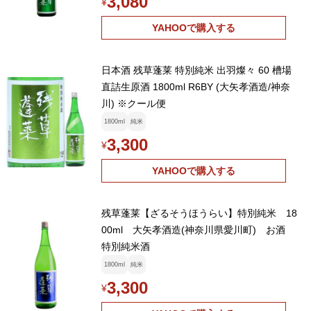
3,080
¥
YAHOOで購入する
日本酒 残草蓬莱 特別純米 出羽燦々 60 槽場
直詰生原酒 1800ml R6BY (大矢孝酒造/神奈
川) ※クール便
1800ml
純米
3,300
¥
YAHOOで購入する
残草蓬莱【ざるそうほうらい】特別純米 18
00ml 大矢孝酒造(神奈川県愛川町) お酒
特別純米酒
1800ml
純米
3,300
¥