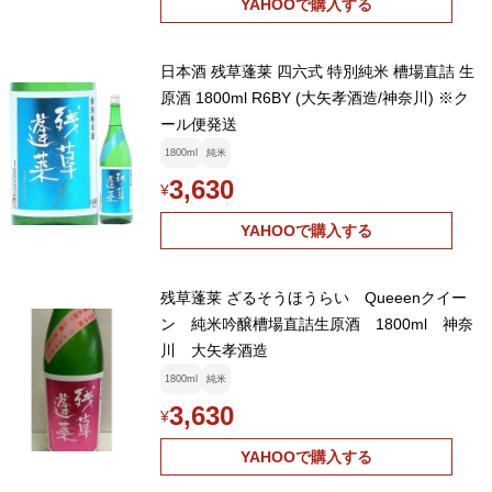
YAHOOで購入する
日本酒 残草蓬莱 四六式 特別純米 槽場直詰 生
原酒 1800ml R6BY (大矢孝酒造/神奈川) ※ク
ール便発送
1800ml
純米
3,630
¥
YAHOOで購入する
残草蓬莱 ざるそうほうらい Queeenクイー
ン 純米吟醸槽場直詰生原酒 1800ml 神奈
川 大矢孝酒造
1800ml
純米
3,630
¥
YAHOOで購入する