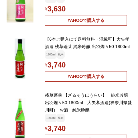
3,630
¥
YAHOOで購入する
【6本ご購入にて送料無料・混載可】大矢孝
酒造 残草蓬莱 純米吟醸 出羽燦々50 1800ml
1800ml
純米
3,740
¥
YAHOOで購入する
残草蓬莱 【ざるそうほうらい】 純米吟醸
出羽燦々50 1800ml 大矢孝酒造(神奈川県愛
川町) お酒 純米吟醸
1800ml
純米
3,740
¥