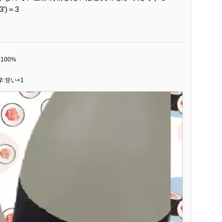
‛)＝3
100%
辛:甘い+1