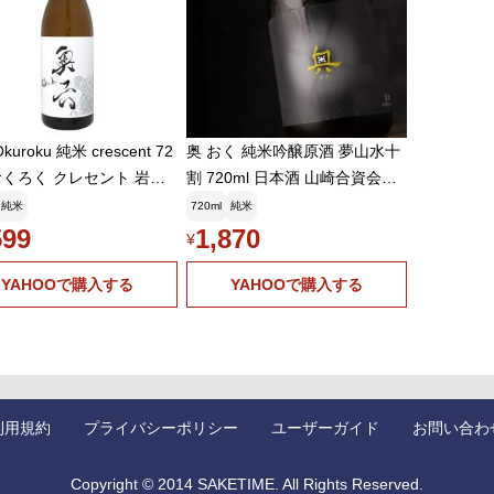
月30日 07:52:24
御座います㊗️はじけて噴きこぼれるなんて、まさにシャンパンフ
ね
0日 21:55:33
10ござい〼😌 書いてる途中で500に気が付きたまたまスパー
kuroku 純米 crescent 72
奥 おく 純米吟醸原酒 夢山水十
ゃいました🤭
 おくろく クレセント 岩手
割 720ml 日本酒 山崎合資会社
0日 21:58:21
お中元ギフト
愛知県半田市 地酒 通販
純米
720ml
純米
0ござい〼😌こぼれたのは勿体なかったですが、シリーズで飲
599
1,870
美味しかったです😋
¥
0日 21:59:58
YAHOOで購入する
YAHOOで購入する
0ござい〼😌 ですよね🤭 開栓したかいがありました😊
0日 22:01:53
、🐜ガ10ござい〼😌🤣🤣🤣 🙋高アルまた探しますね😊
0日 22:03:24
0ござい〼😌 お笑いの大阪にかけたんですねぇ🤣🤣🤣
利用規約
プライバシーポリシー
ユーザーガイド
お問い合わ
0日 22:06:08
わ(^O^)／ 🐜ガ10ござい〼😌 マイペースで飲みまくりまー
Copyright © 2014 SAKETIME. All Rights Reserved.
抜かれるんでしょうね🤭