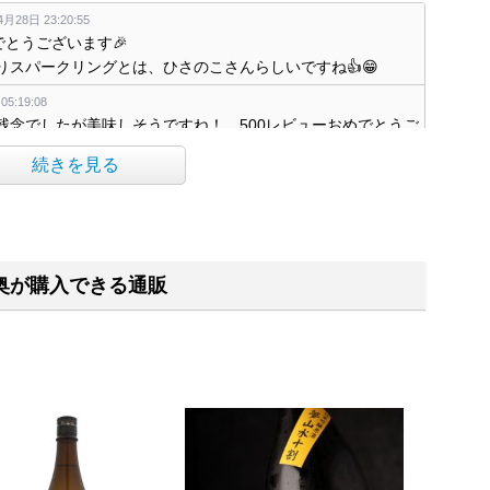
月28日 23:20:55
でとうございます🎉
りスパークリングとは、ひさのこさんらしいですね👍😁
5:19:08
残念でしたが美味しそうですね！ 500レビューおめでとうご
続きを見る
9日 05:22:34
めでとうございます。暴れる元気な子はうれしくなっちゃいます
2026年4月29日 08:26:15
奥が購入できる通販
ございます！
酒も待ってますよ(笑)
月29日 17:18:28
おめでとうございます 祝辞を奥ります
0:03:52
わ〜🌛お疲れ様です！ 500レビュー達成おめでとうございま
少しで追いつけそうです！