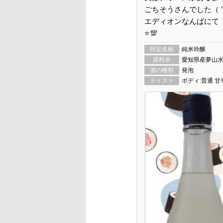
ごちそうさんでした（ ’3
エディオンなんばにて
⭐💯
特定名称
純米吟醸
原料米
愛知県産夢山水
酒の種類
発泡
テイスト
ボディ:普通 甘