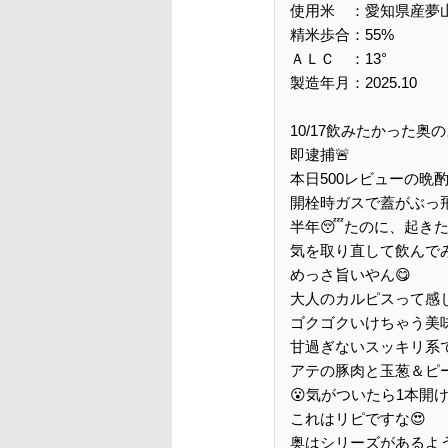
使用米 ：愛知県産夢山
精米歩合：55%
ＡＬＣ ：13°
製造年月：2025.10
10/17飲みたかった
即逮捕🚨
本日500レビューの晩酌は
開栓時ガスで蓋がぶっ飛
半年😴たのに、起きた
気を取り直して飲んでみ
めっさ旨いやん😋
大人のカルピスって感
ゴクゴクいけちゃう美
甘過ぎないスッキリ系
アテの豚肉と玉葱＆ピ
😮気がついたら1本開け
これはリピですな😍
奥はシリーズがあるよ