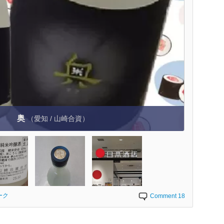
奥
（愛知 / 山崎合資）
ーク
Comment 18