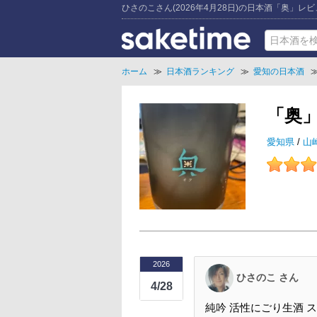
ひさのこさん(2026年4月28日)の日本酒「奥」レ
ホーム
≫
日本酒ランキング
≫
愛知の日本酒
「奥
愛知県
/
山
2026
ひさのこ さん
4/28
純吟 活性にごり生酒 ス