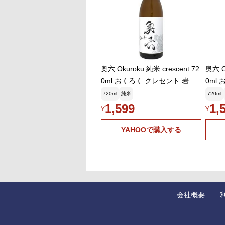
くろーばー
2026年4
500おめでとう
ァイト！優勝です
ひさのこ
2026年4月3
蔵之介さま、🐜ガ
奥六 Okuroku 純米 crescent 72
奥六 O
クにごりになっち
0ml おくろく クレセント 岩手
0ml
ひさのこ
2026年4月3
銘醸 お中元ギフト
銘醸 
720ml
純米
720ml
まささま、🐜ガ1
1,599
1,
んでみたいくらい
¥
¥
ひさのこ
2026年4月3
YAHOOで購入する
しんさま、🐜ガ1
ひさのこ
2026年4月3
ぐらんてぃふぉんさま
ひさのこ
2026年4月3
まくらさま、🐜ガ1
会社概要
ひさのこ
2026年4月3
KENさま、こんばん
す🥴そのうち追い