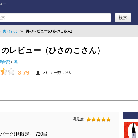
ビュー
≫
奥 (おく)
≫
奥のレビュー(ひさのこさん)
」のレビュー（ひさのこさん）
崎合資
/
奥
3.79
レビュー数：207
満足度
パーク(秋限定) 720㎖