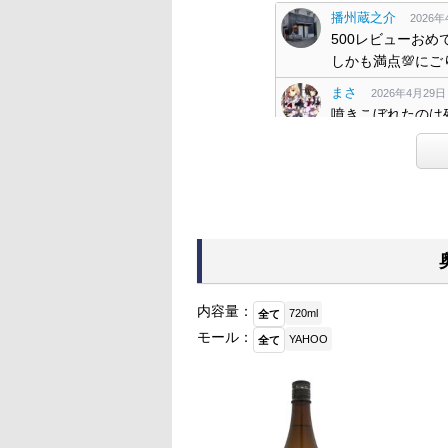
播州蔵之介
2026年4
500レビューおめ
しかも満点💯にご
まさ
2026年4月29日 0
噴きこぼれたのは
ざいます！！
さちしん
2026年4月2
500レビューお
ね〜。
ぐらんてぃふぉん
500 おめでとう
奥の世界は奥深い
お好き？な高アル
内容量：
720ml
全て
モール：
YAHOO
くさまくら
全て
2026年4
500レビュー
KEN
2026年4月29日 2
ひさのこ様 今晩
す🌝 私ももう