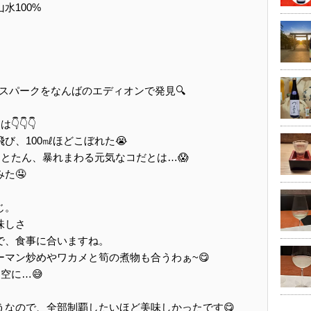
水100%
奥のスパークをなんばのエディオンで発見🔍
👇👇
び、100㎖ほどこぼれた😭
とたん、暴れまわる元気なコだとは…😱
た🤤
じ。
味しさ
で、食事に合いますね。
ーマン炒めやワカメと筍の煮物も合うわぁ~😋
空に…😅
うなので、全部制覇したいほど美味しかったです😋