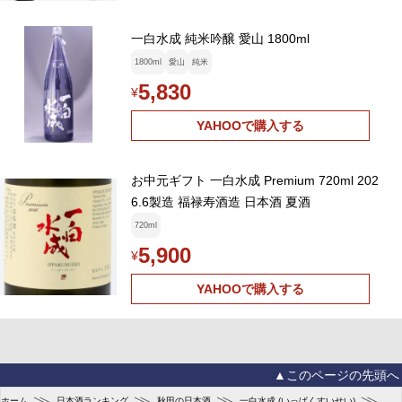
一白水成 純米吟醸 愛山 1800ml
1800ml
愛山
純米
5,830
¥
YAHOOで購入する
お中元ギフト 一白水成 Premium 720ml 202
6.6製造 福禄寿酒造 日本酒 夏酒
720ml
5,900
¥
YAHOOで購入する
▲このページの先頭へ
≫
≫
≫
≫
ホーム
日本酒ランキング
秋田の日本酒
一白水成 (いっぱくすいせい)