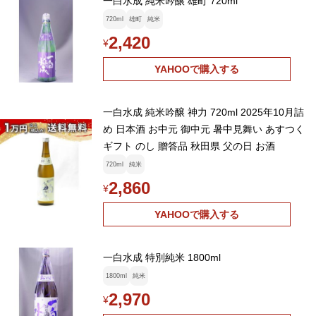
一白水成 純米吟醸 雄町 720ml
720ml
雄町
純米
2,420
¥
YAHOOで購入する
一白水成 純米吟醸 神力 720ml 2025年10月詰
め 日本酒 お中元 御中元 暑中見舞い あすつく
ギフト のし 贈答品 秋田県 父の日 お酒
720ml
純米
2,860
¥
YAHOOで購入する
一白水成 特別純米 1800ml
1800ml
純米
2,970
¥