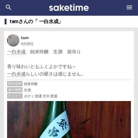
tamさんの「 一白水成」
tam
4月28日
一白水成
純米吟醸 生酒 袋吊り
香り味わいともふくよかですね～
一白水成
らしいの硬さは感じません。
特定名称
純米吟醸
酒の種類
生酒
テイスト
ボディ:普通 甘辛:普通