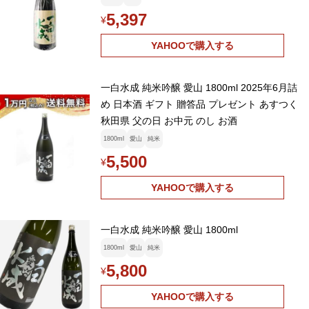
5,397
¥
YAHOOで購入する
一白水成 純米吟醸 愛山 1800ml 2025年6月詰
め 日本酒 ギフト 贈答品 プレゼント あすつく
秋田県 父の日 お中元 のし お酒
1800ml
愛山
純米
5,500
¥
YAHOOで購入する
一白水成 純米吟醸 愛山 1800ml
1800ml
愛山
純米
5,800
¥
YAHOOで購入する