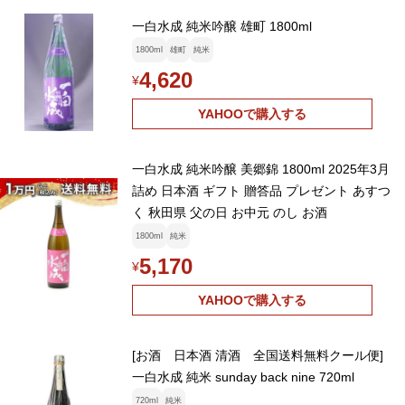
一白水成 純米吟醸 雄町 1800ml
1800ml
雄町
純米
4,620
¥
YAHOOで購入する
一白水成 純米吟醸 美郷錦 1800ml 2025年3月
詰め 日本酒 ギフト 贈答品 プレゼント あすつ
く 秋田県 父の日 お中元 のし お酒
1800ml
純米
5,170
¥
YAHOOで購入する
[お酒 日本酒 清酒 全国送料無料クール便]
一白水成 純米 sunday back nine 720ml
720ml
純米