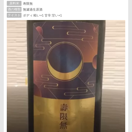
原料米
寿限無
酒の種類
無濾過生原酒
テイスト
ボディ:軽い+1 甘辛:甘い+1