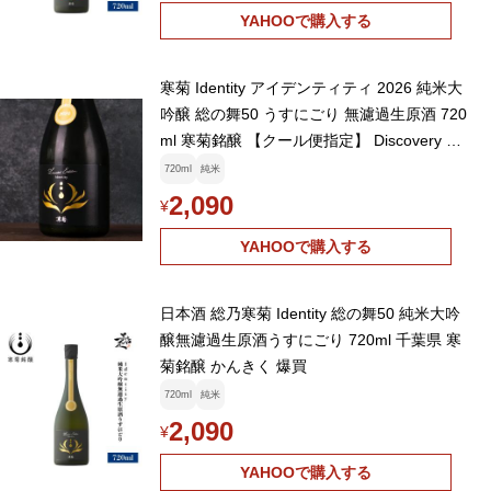
YAHOOで購入する
寒菊 Identity アイデンティティ 2026 純米大
吟醸 総の舞50 うすにごり 無濾過生原酒 720
ml 寒菊銘醸 【クール便指定】 Discovery デ
ィスカバリー 総乃寒菊
720ml
純米
2,090
¥
YAHOOで購入する
日本酒 総乃寒菊 Identity 総の舞50 純米大吟
醸無濾過生原酒うすにごり 720ml 千葉県 寒
菊銘醸 かんきく 爆買
720ml
純米
2,090
¥
YAHOOで購入する