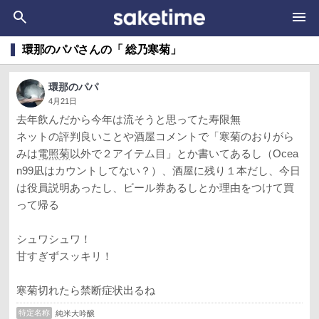
環那のパパさんの「 総乃寒菊」
環那のパパ
4月21日
去年飲んだから今年は流そうと思ってた寿限無
ネットの評判良いことや酒屋コメントで「寒菊のおりがら
みは
電照菊
以外で２アイテム目」とか書いてあるし（Ocea
n99凪はカウントしてない？）、酒屋に残り１本だし、今日
は役員説明あったし、ビール券あるしとか理由をつけて買
って帰る
シュワシュワ！
甘すぎずスッキリ！
寒菊切れたら禁断症状出るね
特定名称
純米大吟醸