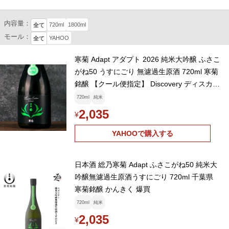
内容量：
720ml
1800ml
全て
モール：
YAHOO
全て
寒菊 Adapt アダプト 2026 純米大吟醸 ふさこ
がね50 うすにごり 無濾過生原酒 720ml 寒菊
銘醸 【クール便指定】 Discovery ディスカバ
リー 総乃寒菊
720ml
純米
2,035
¥
YAHOOで購入する
日本酒 総乃寒菊 Adapt ふさこがね50 純米大
吟醸無濾過生原酒うすにごり 720ml 千葉県
寒菊銘醸 かんきく 爆買
720ml
純米
2,035
¥