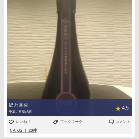
総乃寒菊
4.5
千葉 / 寒菊銘醸
いいね ！
ブックマーク
コメント
いいね ！ 20件