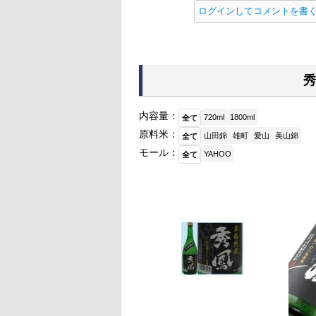
ログインしてコメントを書
秀
内容量：
720ml
1800ml
全て
原料米：
山田錦
雄町
愛山
美山錦
全て
モール：
YAHOO
全て