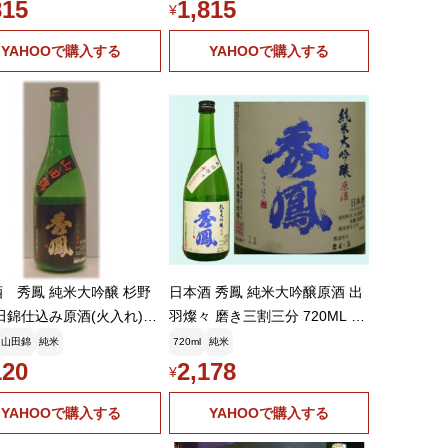
815
1,815
¥
YAHOOで購入する
YAHOOで購入する
 秀鳳 純米大吟醸 杉野
日本酒 秀鳳 純米大吟醸原酒 出
山田錦仕込み原酒(火入れ)
羽燦々 磨き三割三分 720ML 山
形県 お中元 御中元
山田錦
純米
720ml
純米
120
2,178
¥
YAHOOで購入する
YAHOOで購入する