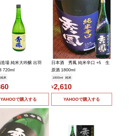
造場 純米大吟醸 出羽
日本酒 秀鳳 純米辛口 +5 生
 720ml
原酒 1800ml
純米
1800ml
純米
360
2,610
¥
YAHOOで購入する
YAHOOで購入する