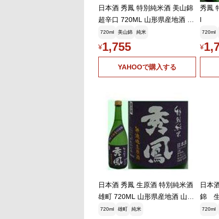
日本酒 秀鳳 特別純米酒 美山錦
秀鳳 
超辛口 720ML 山形県産地酒 山
l
形県 お中元 御中元
720ml
美山錦
純米
720ml
1,755
1,
¥
¥
YAHOOで購入する
日本酒 秀鳳 生原酒 特別純米酒
日本酒
雄町 720ML 山形県産地酒 山形
錦 生
県 お中元 御中元
720ml
雄町
純米
720ml