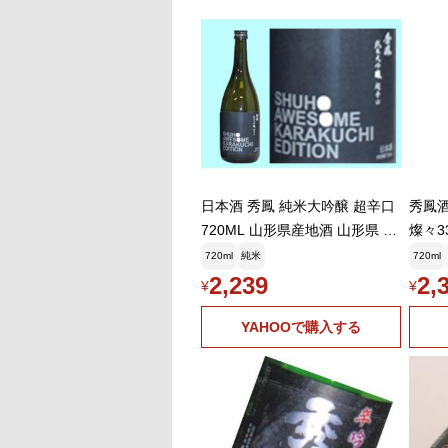
日本酒 秀鳳 純米大吟醸 超辛口
秀鳳酒
720ML 山形県産地酒 山形県 お
燦々33
中元 御中元
720ml
純米
720ml
2,239
2,
¥
¥
YAHOOで購入する