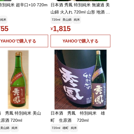
特別純米 超辛口+10 720m
日本酒 秀鳳 特別純米 無濾過 美
山錦 火入れ 720ml 山形 地酒 お
酒
純米
720ml
美山錦
純米
755
1,815
¥
YAHOOで購入する
YAHOOで購入する
 秀鳳 特別純米 美山
日本酒 秀鳳 特別純米 雄
原酒 720ml
町 生原酒 720ml
美山錦
純米
720ml
雄町
純米