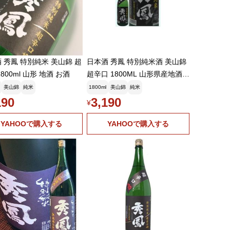
 秀鳳 特別純米 美山錦 超
日本酒 秀鳳 特別純米酒 美山錦
800ml 山形 地酒 お酒
超辛口 1800ML 山形県産地酒
山形県 お中元 御中元
美山錦
純米
1800ml
美山錦
純米
190
3,190
¥
YAHOOで購入する
YAHOOで購入する