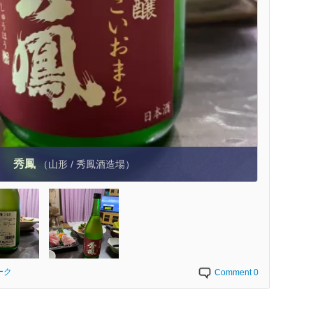
秀鳳
（山形 / 秀鳳酒造場）
ーク
Comment 0