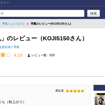
」レビュー
≫
秀鳳 (しゅうほう)
≫
秀鳳のレビュー(KOJI5150さん)
」のレビュー（KOJI5150さん）
鳳酒造場
/
秀鳳
4.15
レビュー数：828
満足度
ち（秋上がり）