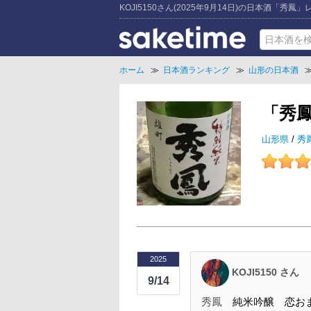
KOJI5150さん(2025年9月14日)の日本酒「秀鳳
ホーム
≫
日本酒ランキング
≫
山形の日本酒
「秀鳳
山形県
/
秀
2025
KOJI5150 さん
9/14
秀鳳
純米吟醸 恋おま