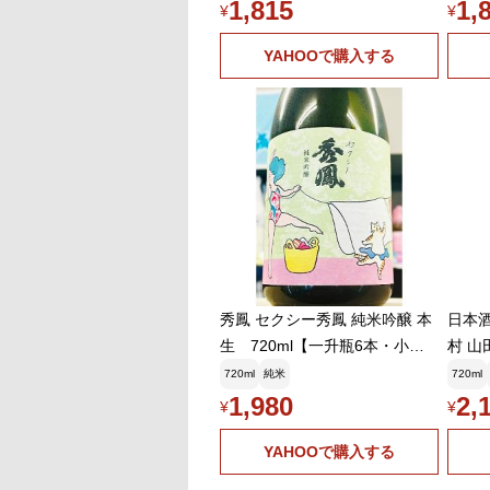
1,815
1,
¥
¥
YAHOOで購入する
秀鳳 セクシー秀鳳 純米吟醸 本
日本酒
生 720ml【一升瓶6本・小瓶1
村 
2本(小瓶2本で一升瓶1本に換
720ml
720ml
純米
720ml
算)を超えるご注文の場合は2個
1,980
2,
¥
¥
口以上で送料が別途追加になり
ます!】
YAHOOで購入する