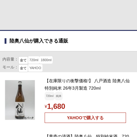
陸奥八仙が購入できる通販
内容量：
720ml
1800ml
全て
モール：
YAHOO
全て
【在庫限りの衝撃価格!】 八戸酒造 陸奥八仙
特別純米 26年3月製造 720ml
720ml
純米
1,680
¥
YAHOOで購入する
【青森の清酒】陸奥八仙 特別純米酒 720