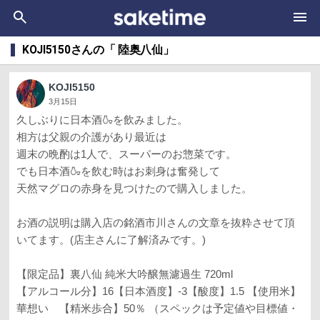
KOJI5150さんの「 陸奥八仙」
KOJI5150
3月15日
久しぶりに日本酒🍶を飲みました。
相方は父親の介護があり最近は
週末の晩酌は1人で、スーパーのお惣菜です。
でも日本酒🍶を飲む時はお刺身は奮発して
天然マグロの赤身を見つけたので購入しました。
お酒の説明は購入店の銘酒市川さんの文章を抜粋させて頂
いてます。(店主さんに了解済みです。)
【限定品】裏八仙 純米大吟醸無濾過生 720ml
【アルコール分】16【日本酒度】-3【酸度】1.5 【使用米】
華想い 【精米歩合】50％ （スペックは予定値や目標値・