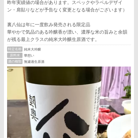
昨年実績値の場合があります。スペックやラベルデザイ
ン・肩貼りなどが予告なく変更となる場合がございます）
裏八仙は年に一度飲み発売される限定品
華やかで気品のある吟醸香が漂い、濃厚な米の旨みと余韻
が残る最上クラスの純米大吟醸生原酒です。
特定名称
純米大吟醸
原料米
華想い
酒の種類
無濾過生原酒