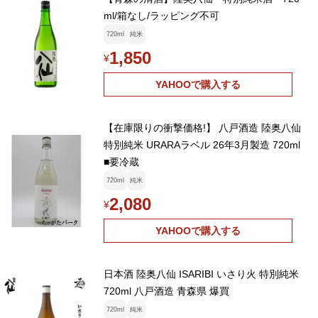
ml/箱なし/ラッピング不可
720ml
純米
1,850
¥
YAHOOで購入する
【在庫限りの衝撃価格!】 八戸酒造 陸奥八仙
特別純米 URARAラベル 26年3月製造 720ml
■要冷蔵
720ml
純米
2,080
¥
YAHOOで購入する
日本酒 陸奥八仙 ISARIBI いさり火 特別純米
720ml 八戸酒造 青森県 爆買
720ml
純米