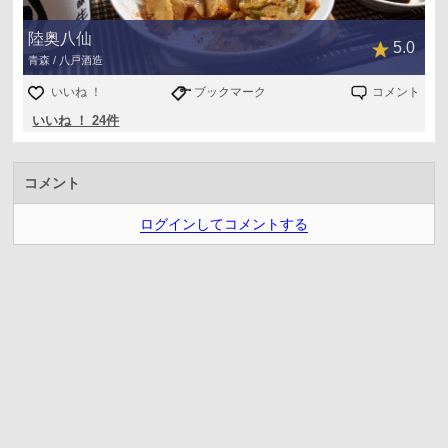
陸奥八仙
5.0
青森 / 八戸酒造
いいね ！
ブックマーク
コメント
いいね ！ 24件
コメント
ログインしてコメントする