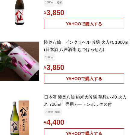
1800ml
純米
3,850
¥
YAHOOで購入する
陸奥八仙 ピンクラベル 吟醸 火入れ 1800ml
(日本酒 八戸酒造 むつはっせん)
1800ml
3,850
¥
YAHOOで購入する
日本酒 陸奥八仙 純米大吟醸 華想い 40 火入
れ 720ml 専用カートンボックス付
720ml
純米
4,400
¥
YAHOOで購入する