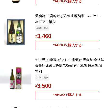
YAHOOで購入する
天狗舞 山廃純米と菊姫 山廃純米 720ml 2
本ギフト箱入
720ml
純米
3,460
¥
YAHOOで購入する
お中元 お歳暮 ギフト 車多酒造 天狗舞 金沢酵
母仕込純米大吟醸 720ml 石川地酒 日本酒 送
料別
720ml
純米
3,500
¥
YAHOOで購入する