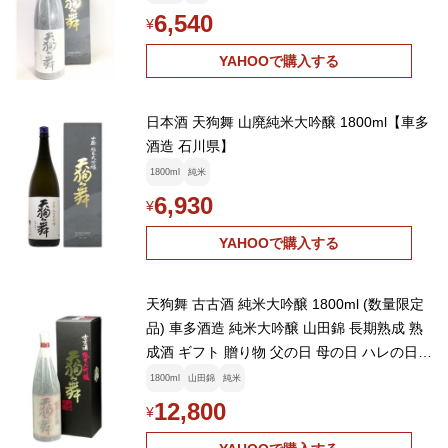
6,540
¥
YAHOOで購入する
日本酒 天狗舞 山廃純米大吟醸 1800ml【車多
酒造 石川県】
1800ml
純米
6,930
¥
YAHOOで購入する
天狗舞 古古酒 純米大吟醸 1800ml (数量限定
品) 車多酒造 純米大吟醸 山田錦 長期熟成 熟
成酒 ギフト 贈り物 父の日 母の日 ハレの日
白山 石川 北陸 【W】
1800ml
山田錦
純米
12,800
¥