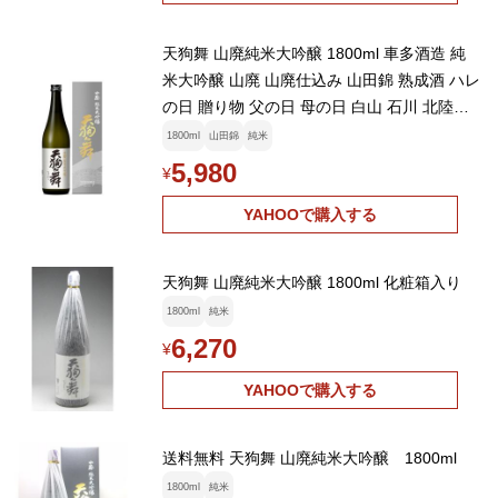
天狗舞 山廃純米大吟醸 1800ml 車多酒造 純
米大吟醸 山廃 山廃仕込み 山田錦 熟成酒 ハレ
の日 贈り物 父の日 母の日 白山 石川 北陸
【W】
1800ml
山田錦
純米
5,980
¥
YAHOOで購入する
天狗舞 山廃純米大吟醸 1800ml 化粧箱入り
1800ml
純米
6,270
¥
YAHOOで購入する
送料無料 天狗舞 山廃純米大吟醸 1800ml
1800ml
純米