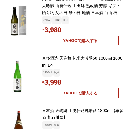
大吟醸 山廃仕込 山田錦 熟成酒 芳醇 ギフト
贈り物 父の日 母の日 地酒 日本酒 白山 石川
北陸 【W】
720ml
山田錦
純米
3,980
¥
YAHOOで購入する
車多酒造 天狗舞 純米大吟醸50 1800ml 1800
ml 1本
1800ml
純米
3,998
¥
YAHOOで購入する
日本酒 天狗舞 山廃仕込純米酒 1800ml【車多
酒造 石川県】
1800ml
純米