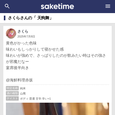
さくらさんの「 天狗舞」
さくら
2025年7月8日
黄色がかった色味
味わいもしっかりして寝かせた感
味わいが強めで、さっぱりしたのが飲みたい時はその強さ
が邪魔だなー
宴席後半向き
@海鮮料理赤坂
特定名称
純米
酒の種類
山廃
テイスト
ボディ:普通 甘辛:辛い+1