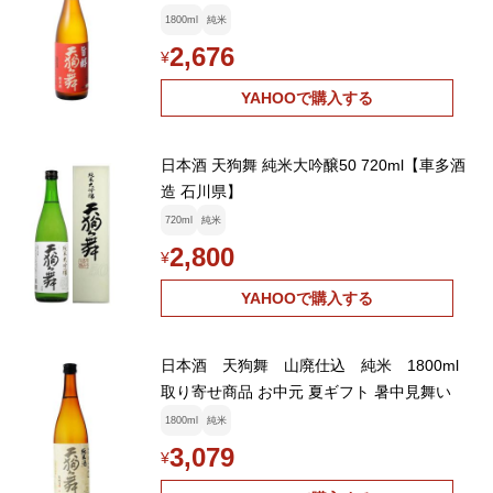
1800ml
純米
2,676
¥
YAHOOで購入する
日本酒 天狗舞 純米大吟醸50 720ml【車多酒
造 石川県】
720ml
純米
2,800
¥
YAHOOで購入する
日本酒 天狗舞 山廃仕込 純米 1800ml
取り寄せ商品 お中元 夏ギフト 暑中見舞い
1800ml
純米
3,079
¥