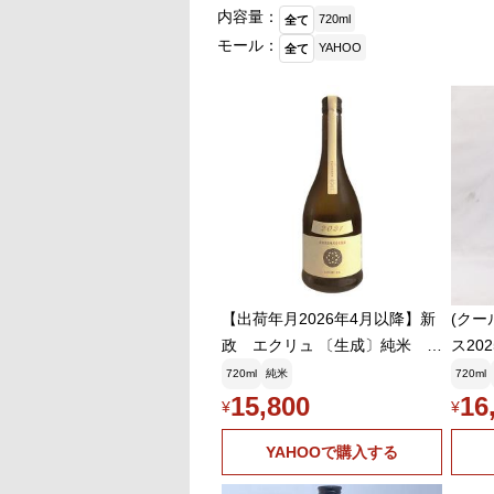
内容量：
720ml
全て
モール：
YAHOO
全て
【出荷年月2026年4月以降】新
(クー
政 エクリュ 〔生成〕純米
ス202
(あきた酒こまち) 720ml【冷
日本酒
720ml
純米
720ml
3】クール代込
15,800
16
¥
¥
YAHOOで購入する