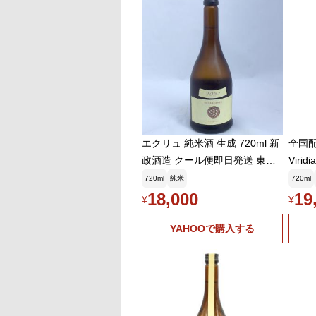
エクリュ 純米酒 生成 720ml 新
全国配
政酒造 クール便即日発送 東北
Viri
秋田県 新正 あらまさ きなり フ
025 
720ml
純米
720ml
ルーティー 発砲感 日本酒 地酒
箱無し
18,000
19
¥
¥
四合瓶 小瓶
年7月
YAHOOで購入する