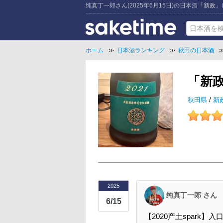
纯真丁一郎さん(2025年6月15日)の日本酒「新政
ホーム
≫
日本酒ランキング
≫
秋田の日本酒
「新
秋田県
/
新
2025
纯真丁一郎 さん
6/15
【2020产土spar