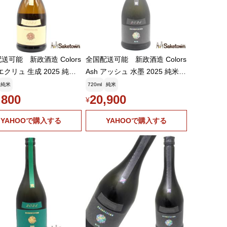
送可能 新政酒造 Colors
全国配送可能 新政酒造 Colors
 エクリュ 生成 2025 純米
Ash アッシュ 水墨 2025 純米酒
酒 13% 720ml 箱無し(2
日本酒 12% 720ml 箱無し(2026
純米
720ml
純米
年3月製造・2026年4月出
年2月製造・2026年4月出荷)
,800
20,900
¥
※難有
YAHOOで購入する
YAHOOで購入する