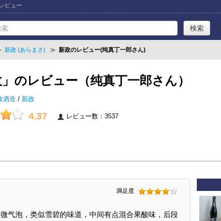
」レビュー
≫
新政 (あらまさ)
≫
新政のレビュー(纯真丁一郎さん)
政」のレビュー（纯真丁一郎さん）
政酒造
/
新政
4.37
レビュー数：3537
満足度
k】入口微气泡，类似雪碧的味道，中间有点混合果酸味，后段