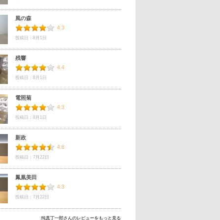
風の森
4.3
投稿日：8月1日
残響
4.4
投稿日：8月1日
電照菊
4.3
投稿日：8月1日
新政
4.6
投稿日：7月22日
鳳凰美田
4.3
投稿日：7月22日
纯真丁一郎さんのレビューをもっと見る