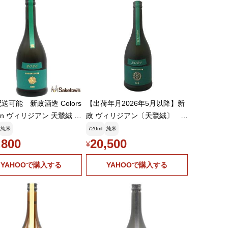
送可能 新政酒造 Colors
【出荷年月2026年5月以降】新
dian ヴィリジアン 天鵞絨 2
政 ヴィリジアン〔天鷲絨〕 き
純米酒 日本酒 13% 720ml
もと木桶 純米 (美郷錦) 720ml
純米
720ml
純米
(2026年4月製造・2026
【冷3】クール代込
,800
20,500
¥
出荷)
YAHOOで購入する
YAHOOで購入する