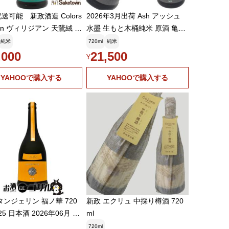
送可能 新政酒造 Colors
2026年3月出荷 Ash アッシュ
dian ヴィリジアン 天鵞絨 2
水墨 生もと木桶純米 原酒 亀の
純米酒 日本酒 13% 720ml
尾 720ml 新政酒造 東北 秋田県
純米
720ml
純米
(2026年4月製造・2026
新正 あらまさ フルーティー 発
,000
21,500
¥
出荷)
泡感 日本酒 地酒 小瓶 あすつく
YAHOOで購入する
YAHOOで購入する
タンジェリン 福ノ華 720
新政 エクリュ 中採り樽酒 720
日本酒 2026年06月 店
ml
取可能
720ml