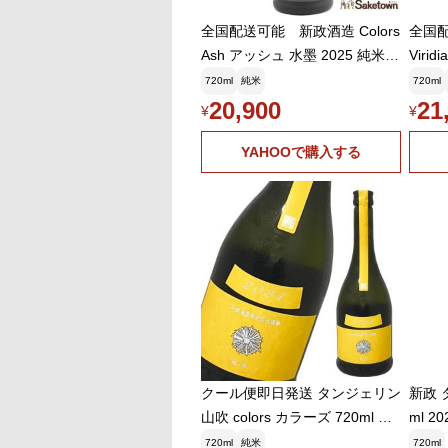
全国配送可能 新政酒造 Colors
全国配
Ash アッシュ 水墨 2025 純米酒
Viri
日本酒 12% 720ml 箱無し(2026
025 
720ml
純米
720ml
年4月製造・2026年7月出荷)
箱無し
20,900
21
¥
¥
年6月
YAHOOで購入する
クール便即日発送 タンジェリン
新政 
山吹 colors カラーズ 720ml 生
ml 2025 
もと木桶純米 2026年4月出荷分
頭受
720ml
純米
720ml