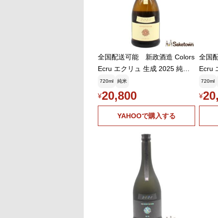
全国配送可能 新政酒造 Colors
全国配
Ecru エクリュ 生成 2025 純米
Ecru
酒 日本酒 13% 720ml 箱無し(2
酒 日本
720ml
純米
720ml
026年3月製造・2026年4月出
026
20,800
20
¥
¥
荷)
荷) 
YAHOOで購入する