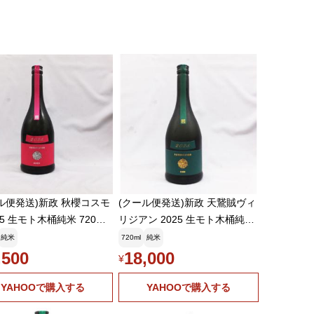
ル便発送)新政 秋櫻コスモ
(クール便発送)新政 天鵞賊ヴィ
5 生モト木桶純米 720ml
リジアン 2025 生モト木桶純米
(2026年6月)
純米酒 720ml日本酒(2026年4
純米
720ml
純米
月)
,500
18,000
¥
YAHOOで購入する
YAHOOで購入する