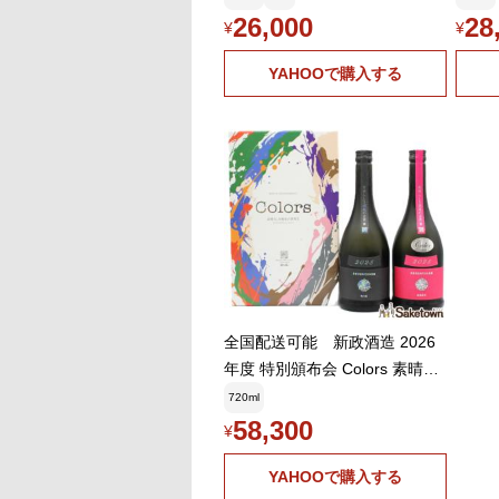
新政酒造 東北 秋田県 やまぶき
26,000
28
¥
¥
火入 フルーティー 日本酒
YAHOOで購入する
全国配送可能 新政酒造 2026
年度 特別頒布会 Colors 素晴ら
しき酒米の世界III 5月 Cosmos
720ml
コスモス 秋櫻 Ash アッシュ 水
58,300
¥
墨 2025 日本酒 13% 720ml 箱
付き
YAHOOで購入する