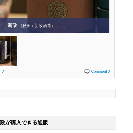
新政
（秋田 / 新政酒造）
ーク
Comment 0
く
政が購入できる通販