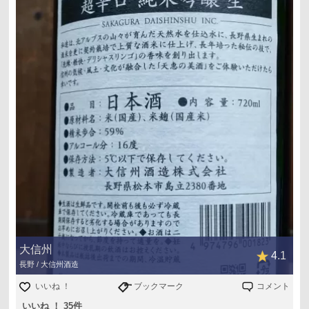
大信州
4.1
長野 / 大信州酒造
いいね ！
ブックマーク
コメント
いいね ！ 35件