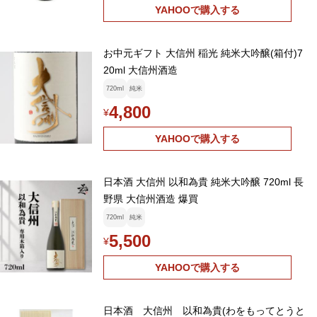
YAHOOで購入する
お中元ギフト 大信州 稲光 純米大吟醸(箱付)7
20ml 大信州酒造
720ml
純米
4,800
¥
YAHOOで購入する
日本酒 大信州 以和為貴 純米大吟醸 720ml 長
野県 大信州酒造 爆買
720ml
純米
5,500
¥
YAHOOで購入する
日本酒 大信州 以和為貴(わをもってとうと