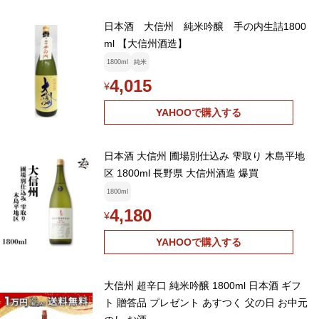
日本酒 大信州 純米吟醸 手の内生詰1800
ml 【大信州酒造】
1800ml
純米
4,015
¥
YAHOOで購入する
日本酒 大信州 圃場別仕込み 雫取り 木島平地
区 1800ml 長野県 大信州酒造 爆買
1800ml
4,180
¥
YAHOOで購入する
大信州 超辛口 純米吟醸 1800ml 日本酒 ギフ
ト 贈答品 プレゼント あすつく 父の日 お中元