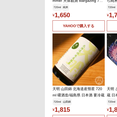
mmer 天体観測 stargazing 720
ら純米 
ml てんめい 曙酒造
fire
720ml
純米
720ml
造
1,650
1,
¥
¥
YAHOOで購入する
天明 山田錦 北海道産彗星 720
天明 
ml 曙酒造/福島県 日本酒 要冷蔵
蔵 日
酒造 
720ml
山田錦
720ml
1,815
1,
¥
¥