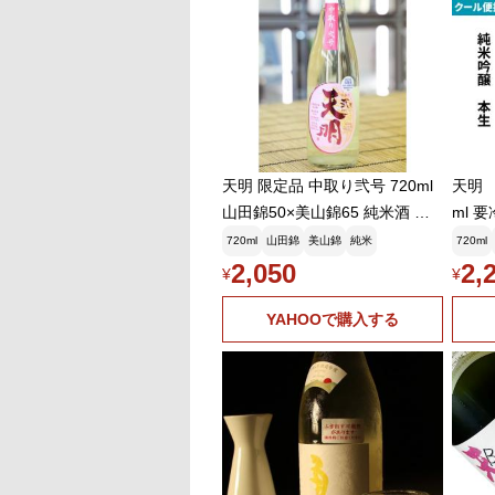
天明 限定品 中取り弐号 720ml
天明 
山田錦50×美山錦65 純米酒 生
ml 
酒 おりがらみ 新米新酒 福 島県
720ml
山田錦
美山錦
純米
720ml
会津 曙酒造 冷蔵推奨 日本酒
2,050
2,
¥
¥
YAHOOで購入する