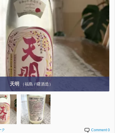
天明
（福島 / 曙酒造）
ーク
Comment 0