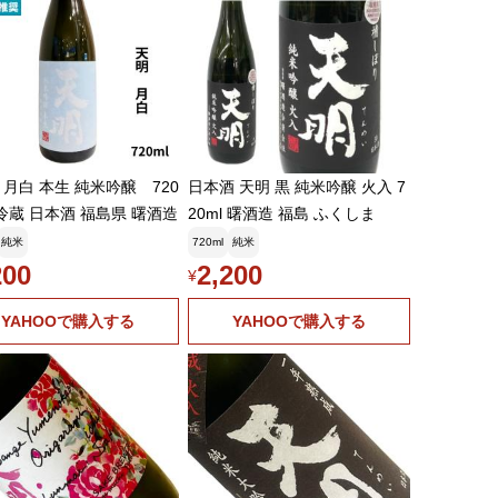
月白 本生 純米吟醸 720
日本酒 天明 黒 純米吟醸 火入 7
要冷蔵 日本酒 福島県 曙酒造
20ml 曙酒造 福島 ふくしま
純米
720ml
純米
200
2,200
¥
YAHOOで購入する
YAHOOで購入する