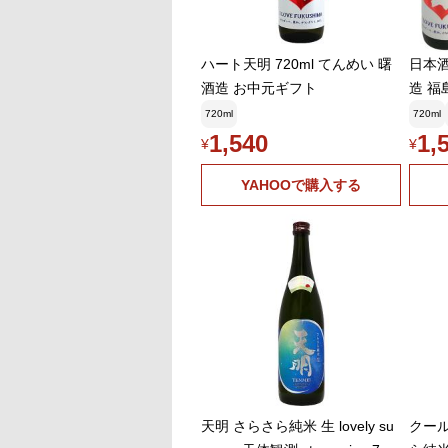
ハート天明 720ml てんめい 曙
日本酒
酒造 お中元ギフト
造 福
720ml
720ml
1,540
1,
¥
¥
YAHOOで購入する
天明 さらさら純米 生 lovely su
クール