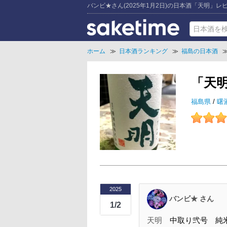
バンビ★さん(2025年1月2日)の日本酒「天明」レ
ホーム
≫
日本酒ランキング
≫
福島の日本酒
「天
福島県
/
曙
2025
バンビ★ さん
1/2
天明
中取り弐号 純米