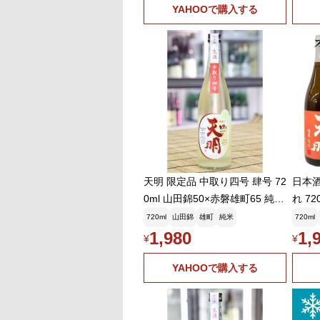
YAHOOで購入する
天明 限定品 中取り四号 肆号 72
日本酒
0ml 山田錦50×赤磐雄町65 純米
れ 7
酒 生酒 おりがらみ 新米新酒 福
720ml
山田錦
雄町
純米
720ml
島 県 会津 曙酒造 冷蔵推奨 日
1,980
1,
¥
¥
本酒
YAHOOで購入する