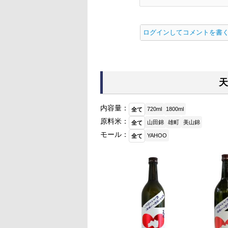
ログインしてコメントを書
天
内容量：
720ml
1800ml
全て
原料米：
山田錦
雄町
美山錦
全て
モール：
YAHOO
全て