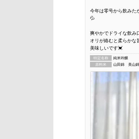
今年は零号から飲みた
💦
爽やかでドライな飲み
オリが絡むと柔らかな
美味しいです💓
特定名称
純米吟醸
原料米
山田錦 美山