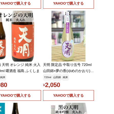
YAHOOで購入する
YAHOOで購入する
 天明 オレンジ 純米 火入
天明 限定品 中取り伍号 720ml
20ml 曙酒造 福島 ふくしま
山田錦×夢の香(ゆめのかおり)
おりがらみ純米 生酒
純米
720ml
山田錦
純米
980
2,050
¥
YAHOOで購入する
YAHOOで購入する