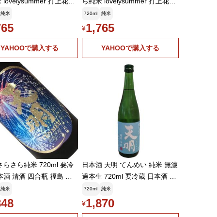
lovelysummer 打上花火
ら純米 lovelysummer 打上花火
works 720ml てんめい 曙酒
fireworks 720ml てんめい 曙酒
純米
720ml
純米
造
765
1,765
¥
YAHOOで購入する
YAHOOで購入する
さらさら純米 720ml 要冷
日本酒 天明 てんめい 純米 無濾
本酒 清酒 四合瓶 福島 曙
過本生 720ml 要冷蔵 日本酒 福
夏季 てんめい
島県 曙酒造
純米
720ml
純米
848
1,870
¥