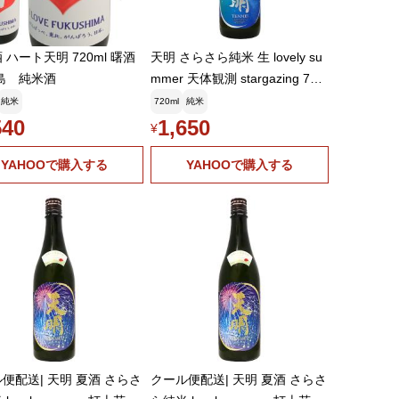
 ハート天明 720ml 曙酒
天明 さらさら純米 生 lovely su
島 純米酒
mmer 天体観測 stargazing 720
ml てんめい 曙酒造
純米
720ml
純米
540
1,650
¥
YAHOOで購入する
YAHOOで購入する
便配送| 天明 夏酒 さらさ
クール便配送| 天明 夏酒 さらさ