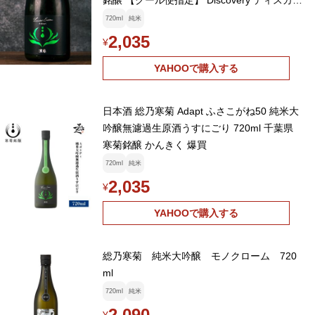
銘醸 【クール便指定】 Discovery ディスカバ
リー 総乃寒菊
720ml
純米
2,035
¥
YAHOOで購入する
日本酒 総乃寒菊 Adapt ふさこがね50 純米大
吟醸無濾過生原酒うすにごり 720ml 千葉県
寒菊銘醸 かんきく 爆買
720ml
純米
2,035
¥
YAHOOで購入する
総乃寒菊 純米大吟醸 モノクローム 720
ml
720ml
純米
2,090