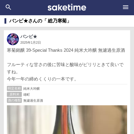
バンビ★さんの「 総乃寒菊」
バンビ★
2025年1月2日
寒菊銘醸 39-Special Thanks 2024 純米大吟醸 無濾過生原酒
フルーティな甘さの後に苦味と酸味がピリリときて良いで
すね。
今年一年の締めくくりの一本です。
特定名称
純米大吟醸
原料米
雄町
酒の種類
無濾過生原酒