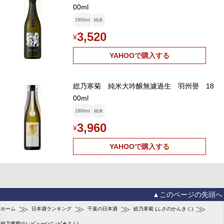
00ml
1800ml
純米
3,520
¥
YAHOOで購入する
総乃寒菊 純米大吟醸無濾過生 羽州譽 18
00ml
1800ml
純米
3,960
¥
YAHOOで購入する
▲このページの先頭へ
≫
≫
≫
≫
ホーム
日本酒ランキング
千葉の日本酒
総乃寒菊 (ふさのかんきく)
総乃寒菊のレビュー(バンビ★さん)